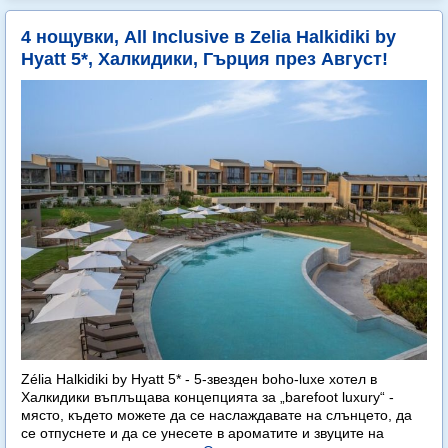
4 нощувки, All Inclusive в Zelia Halkidiki by
Hyatt 5*, Халкидики, Гърция през Август!
Zélia Halkidiki by Hyatt 5* - 5-звезден boho-luxe хотел в
Халкидики въплъщава концепцията за „barefoot luxury“ -
място, където можете да се наслаждавате на слънцето, да
се отпуснете и да се унесете в ароматите и звуците на