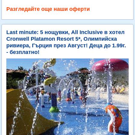
Разгледайте още наши оферти
Last minute: 5 нощувки, All Inclusive в хотел
Cronwell Platamon Resort 5*, Олимпийска
ривиера, Гърция през Август! Деца до 1.99г.
- безплатно!