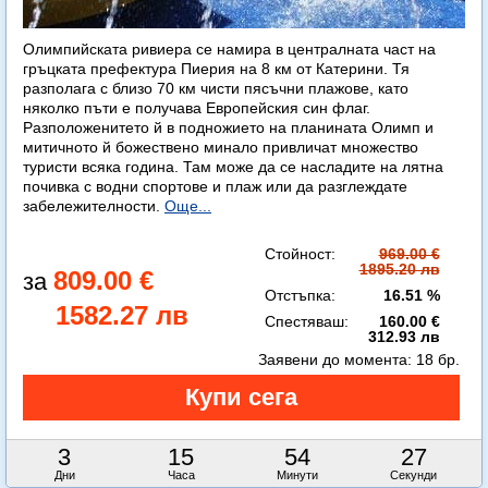
Олимпийската ривиера се намира в централната част на
гръцката префектура Пиерия на 8 км от Катерини. Тя
разполага с близо 70 км чисти пясъчни плажове, като
няколко пъти е получава Европейския син флаг.
Разположенитето й в подножието на планината Олимп и
митичното й божествено минало привличат множество
туристи всяка година. Там може да се насладите на лятна
почивка с водни спортове и плаж или да разглеждате
забележителности.
Още...
Стойност:
969.00 €
1895.20 лв
809.00 €
Отстъпка:
16.51 %
1582.27 лв
Спестяваш:
160.00 €
312.93 лв
Заявени до момента:
18 бр.
3
15
54
25
Дни
Часа
Минути
Секунди