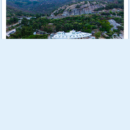
Tosca Beach е уютен 4 звезден хотел, разположен на самия
морски бряг сред зеленина и на метри от кристално чистите
води на Егейско море.
Още...
Стойност:
718.00 €
1404.29 лв
540.00 €
Отстъпка:
24.79 %
1056.15 лв
Спестяваш:
178.00 €