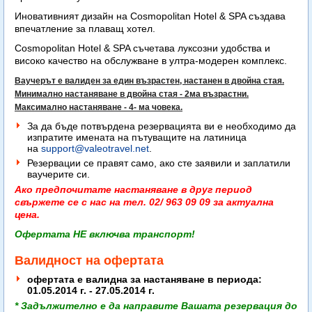
Иновативният дизайн на Cosmopolitan Hotel & SPA създава
впечатление за плаващ хотел.
Cosmopolitan Hotel & SPA съчетава луксозни удобства и
високо качество на обслужване в ултра-модерен комплекс.
Ваучерът е валиден за един възрастен, настанен в двойна стая.
Минимално настаняване в двойна стая - 2ма възрастни.
Максимално настаняване - 4- ма човека.
За да бъде потвърдена резервацията ви е необходимо да
изпратите имената на пътуващите на латиница
на
support@valeotravel.net
.
Резервации се правят само, ако сте заявили и заплатили
ваучерите си.
Ако предпочитате настаняване в друг период
свържете се с нас на тел. 02/ 963 09 09 за актуална
цена.
Офертата НЕ включва транспорт!
Валидност на офертата
офертата е валидна за настаняване в периода:
01.05.2014 г. - 27.05.2014 г.
* Задължително е да направите Вашата резервация до