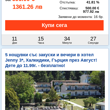
Отстъпка:
41.81 %
1361.26 лв
Спестяваш:
500.00 €
977.92 лв
Заявени до момента:
16 бр.
11
15
34
25
Дни
Часа
Минути
Секунди
5 нощувки със закуски и вечери в хотел
Jenny 3*, Халкидики, Гърция през Август!
Дете до 11.99г. - безплатно!