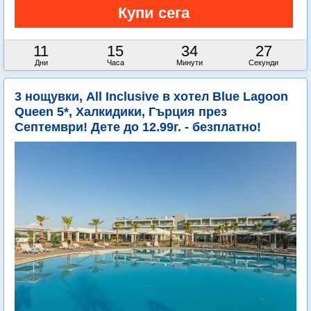
11
15
34
25
Дни
Часа
Минути
Секунди
3 нощувки, All Inclusive в хотел Blue Lagoon
Queen 5*, Халкидики, Гърция през
Септември! Дете до 12.99г. - безплатно!