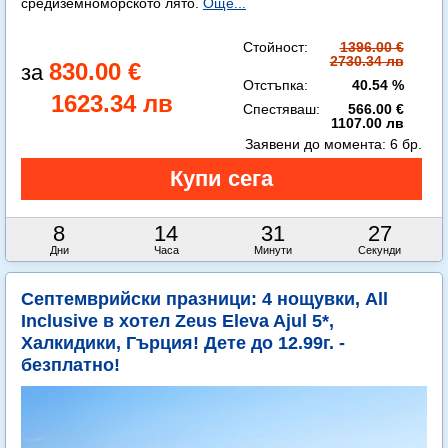
средиземноморското лято.
Още...
Стойност:
1396.00 €
2730.34 лв
830.00 €
Отстъпка:
40.54 %
1623.34 лв
Спестяваш:
566.00 €
1107.00 лв
Заявени до момента:
6 бр.
8
14
31
25
Дни
Часа
Минути
Секунди
Септемврийски празници: 4 нощувки, All
Inclusive в хотел Zeus Eleva Ajul 5*,
Халкидики, Гърция! Дете до 12.99г. -
безплатно!