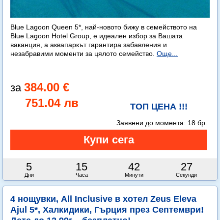
Blue Lagoon Queen 5*, най-новото бижу в семейството на
Blue Lagoon Hotel Group, е идеален избор за Вашата
ваканция, а аквапаркът гарантира забавления и
незабравими моменти за цялото семейство.
Още...
384.00 €
751.04 лв
ТОП ЦЕНА !!!
Заявени до момента:
18 бр.
5
15
42
25
Дни
Часа
Минути
Секунди
4 нощувки, All Inclusive в хотел Zeus Eleva
Ajul 5*, Халкидики, Гърция през Септември!