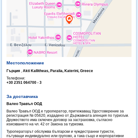
Местоположение
Гърция
,
Akti Kallitheas, Paralia, Katerini, Greece
Телефони:
+30 2351 064700 - 3
За доставчика
Валео Травъл ООД
Валео Травъл ООД е туроператор, притежаващ Удостоверение за
регистрация № 05620, издадено от Държавната агенция по туризъм.
Дружеството има сключен договор за застраховка, съгласно
изискването на чл. 42 от Закона за туризма.
Туроператорът обслужва български и чуждестранни туристи,
пътуващи индивидуално или групово, а така също и корпоративни