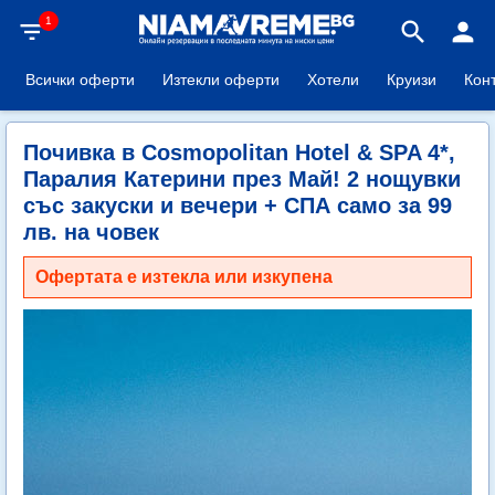
1
filter_list
search
person
Всички оферти
Изтекли оферти
Хотели
Круизи
Кон
Почивка в Cosmopolitan Hotel & SPA 4*,
Паралия Катерини през Май! 2 нощувки
със закуски и вечери + СПА само за 99
лв. на човек
Офертата е изтекла или изкупена