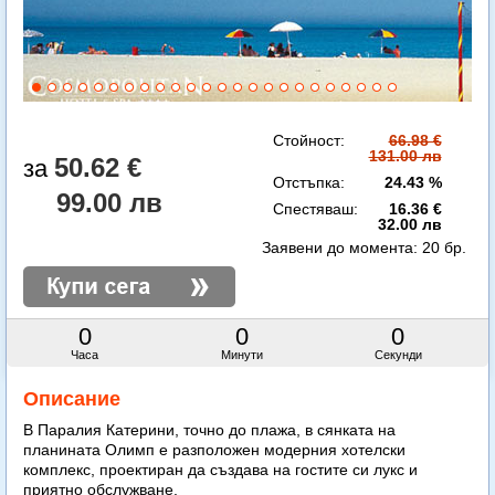
Стойност:
66.98 €
131.00 лв
50.62 €
Отстъпка:
24.43 %
99.00 лв
Спестяваш:
16.36 €
32.00 лв
Заявени до момента:
20 бр.
0
0
0
Часа
Минути
Секунди
Описание
В Паралия Катерини, точно до плажа, в сянката на
планината Олимп е разположен модерния хотелски
комплекс, проектиран да създава на гостите си лукс и
приятно обслужване.