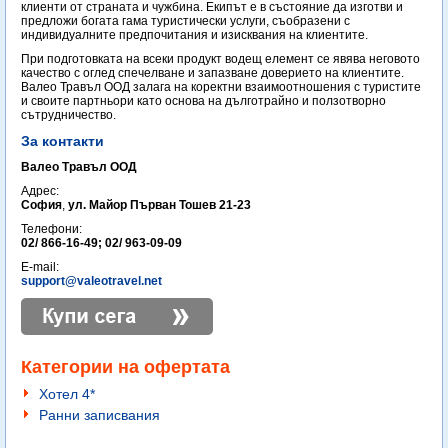
клиенти от страната и чужбина. Екипът е в състояние да изготви и
предложи богата гама туристически услуги, съобразени с
индивидуалните предпочитания и изисквания на клиентите.
При подготовката на всеки продукт водещ елемент се явява неговото
качество с оглед спечелване и запазване доверието на клиентите.
Валео Травъл ООД залага на коректни взаимоотношения с туристите
и своите партньори като основа на дълготрайно и ползотворно
сътрудничество.
За контакти
Валео Травъл ООД
Адрес:
София
,
ул. Майор Първан Тошев 21-23
Телефони:
02/ 866-16-49; 02/ 963-09-09
E-mail:
support@valeotravel.net
Категории на офертата
Хотел 4*
Ранни записвания