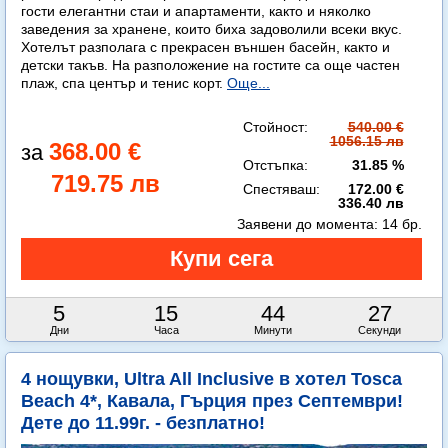
гости елегантни стаи и апартаменти, както и няколко
заведения за хранене, които биха задоволили всеки вкус.
Хотелът разполага с прекрасен външен басейн, както и
детски такъв. На разположение на гостите са още частен
плаж, спа център и тенис корт.
Още...
Стойност:
540.00 €
1056.15 лв
368.00 €
Отстъпка:
31.85 %
719.75 лв
Спестяваш:
172.00 €
336.40 лв
Заявени до момента:
14 бр.
5
15
44
25
Дни
Часа
Минути
Секунди
4 нощувки, Ultra All Inclusive в хотел Tosca
Beach 4*, Кавала, Гърция през Септември!
Дете до 11.99г. - безплатно!