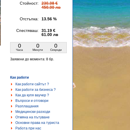
Стойност:
230.08 €
450.00 лв
Отстъпка:
13.56 %
Спестяваш:
31.19 €
61.00 лв
0
0
0
Часа
Минути
Секунди
Заявени до момента:
8 бр.
Как работи
Как работи сайтът ?
Как работи за бизнеса ?
Как да купя ваучер ?
Въпроси и отговори
Разплащания
Медицински разходи
Отмяна на пътуване
Основни права на туриста
Работа при нас