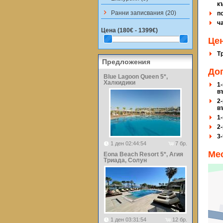
к
keyboard_arrow_right
Ранни записвания (20)
п
ч
Цена (
180€ - 1399€
)
Цен
Т
Предложения
До
Blue Lagoon Queen 5*,
Халкидики
1-
в
2-
в
1-
2-
3
1 ден 02:44:54
7 бр.
Ме
Eona Beach Resort 5*, Агия
Триада, Солун
1 ден 03:31:54
12 бр.