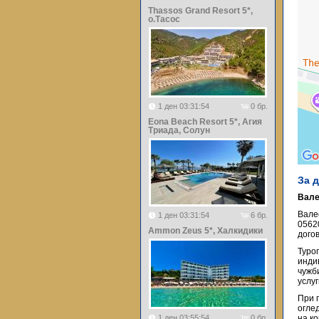
Thassos Grand Resort 5*,
о.Тасос
1 ден 03:31:54
0 бр.
Eona Beach Resort 5*, Агия
Триада, Солун
За 
Вале
Вале
1 ден 03:31:54
6 бр.
0562
Ammon Zeus 5*, Халкидики
догов
Туро
инди
чужб
услу
При 
огле
1 ден 03:55:54
0 бр.
на к