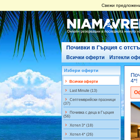
Свежи предложения
Почивки в Гърция с отст
Всички оферти
Изтекли оф
Избери оферти
Поч
4*!
keyboard_arrow_right
Всички оферти
keyboard_arrow_right
Last Minute (13)
Оф
keyboard_arrow_right
Септемврийски празници
(37)
keyboard_arrow_right
Почивка с деца в Гърция
(56)
keyboard_arrow_right
Хотел 3* (18)
keyboard_arrow_right
Хотел 4* (26)