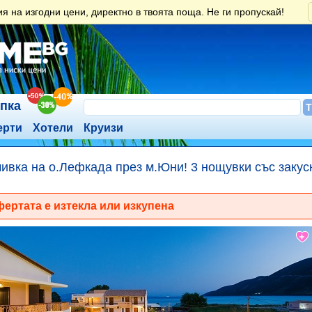
 на изгодни цени, директно в твоята поща. Не ги пропускай!
ъпка
ерти
Хотели
Круизи
ивка на о.Лефкада през м.Юни! 3 нощувки със закуск
ертата е изтекла или изкупена