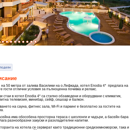
исание
 на 50 метра от залива Василики на о.Лефкада, хотел Enodia 4* предлага на
те гости отлични условия за пълноценна почивка и релакс.
и стаи в хотел Enodia 4* са стилно обзаведени и оборудвани с климатик,
литна телевизия, минибар, сейф, сешоар и балкон.
ането на сауна, фитнес зала, Wi-Fi и паркинг е безплатно за гостите на
ла.
асейна има обособена просторна тераса с шезлонги и чадъри, а басейн бара
лага разнообразни закуски и разхладителни напитки.
сторанта на хотела се сервират както традиционни средиземноморски, така и