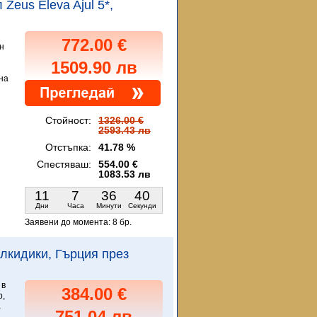
 Zeus Eleva Ajul 5*,
772.00 €
н
1509.90 лв
на
Стойност:
1326.00 €
2593.43 лв
Отстъпка:
41.78 %
Спестяваш:
554.00 €
1083.53 лв
11
7
36
38
Дни
Часа
Минути
Секунди
Заявени до момента:
8 бр.
Халкидики, Гърция през
 в
384.00 €
p,
а
751.04 лв