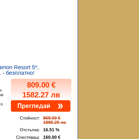
tamon Resort 5*,
 - безплатно!
809.00 €
и.
1582.27 лв
ни
то
Стойност:
969.00 €
1895.20 лв
Отстъпка:
16.51 %
.
Спестяваш:
160.00 €