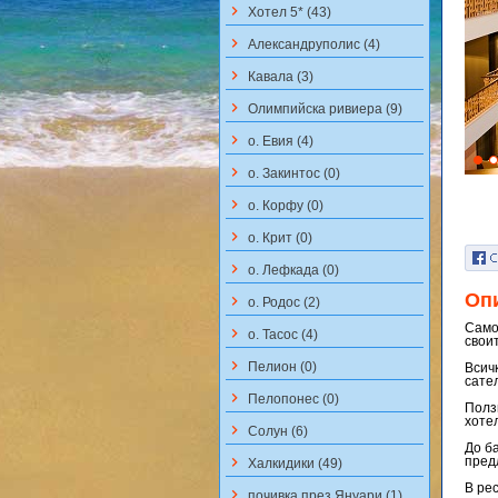
keyboard_arrow_right
Хотел 5* (43)
keyboard_arrow_right
Aлександруполис (4)
keyboard_arrow_right
Кавала (3)
keyboard_arrow_right
Олимпийска ривиера (9)
keyboard_arrow_right
о. Евия (4)
keyboard_arrow_right
о. Закинтос (0)
keyboard_arrow_right
о. Корфу (0)
keyboard_arrow_right
о. Крит (0)
keyboard_arrow_right
о. Лефкада (0)
Оп
keyboard_arrow_right
о. Родос (2)
Само
keyboard_arrow_right
о. Тасос (4)
свои
keyboard_arrow_right
Пелион (0)
Всичк
сате
keyboard_arrow_right
Пелопонес (0)
Ползв
хоте
keyboard_arrow_right
Солун (6)
До б
keyboard_arrow_right
пред
Халкидики (49)
В ре
keyboard_arrow_right
почивка през Януари (1)