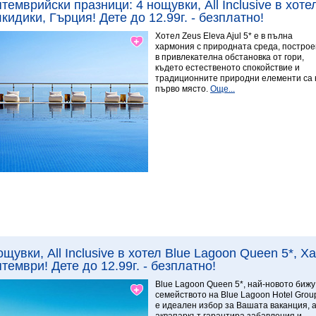
темврийски празници: 4 нощувки, All Inclusive в хотел
кидики, Гърция! Дете до 12.99г. - безплатно!
Хотел Zeus Eleva Ajul 5* е в пълна
хармония с природната среда, построе
в привлекателна обстановка от гори,
където естественото спокойствие и
традиционните природни елементи са 
първо място.
Още...
Виж повече
9.29 Изключителен
ощувки, All Inclusive в хотел Blue Lagoon Queen 5*, 
тември! Дете до 12.99г. - безплатно!
Blue Lagoon Queen 5*, най-новото бижу
семейството на Blue Lagoon Hotel Grou
е идеален избор за Вашата ваканция, 