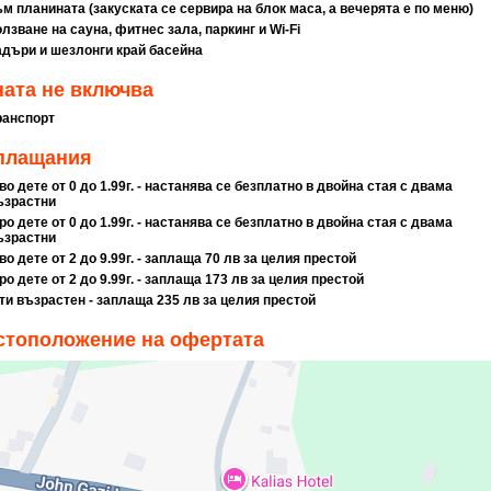
ъм планината (закуската се сервира на блок маса, а вечерята е по меню)
олзване на сауна, фитнес зала, паркинг и Wi-Fi
адъри и шезлонги край басейна
ата не включва
ранспорт
плащания
во дете от 0 до 1.99г. - настанява се безплатно в двойна стая с двама
ъзрастни
ро дете от 0 до 1.99г. - настанява се безплатно в двойна стая с двама
ъзрастни
во дете от 2 до 9.99г. - заплаща 70 лв за целия престой
ро дете от 2 до 9.99г. - заплаща 173 лв за целия престой
-ти възрастен - заплаща 235 лв за целия престой
стоположение на офертата