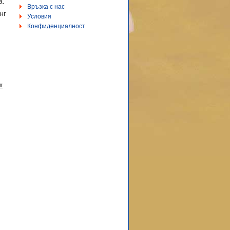
а.
Връзка с нас
нг
Условия
Конфиденциалност
т