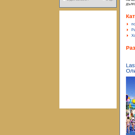
дълг
Кат
п
Р
Х
Ра
Las
Оли