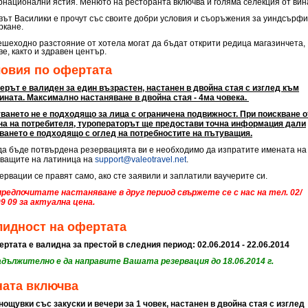
рнационални ястия. Менюто на ресторанта включва и голяма селекция от вин
вът Василики е прочут със своите добри условия и съоръжения за уиндсърфи
ркане.
ешеходно разстояние от хотела могат да бъдат открити редица магазинчета,
ве, както и здравен център.
ловия по офертата
ерът е валиден за един възрастен, настанен в двойна стая с изглед към
ината. Максимално настаняване в двойна стая - 4ма човека.
ването не е подходящо за лица с ограничена подвижност. При поискване о
на на потребителя, туроператорът ще предостави точна информация дали
ването е подходящо с оглед на потребностите на пътуващия.
а бъде потвърдена резервацията ви е необходимо да изпратите имената на
ващите на латиница на
support@valeotravel.net
.
рвации се правят само, ако сте заявили и заплатили ваучерите си.
предпочитате настаняване в друг период свържете се с нас на тел. 02/
09 09 за актуална цена.
лидност на офертата
тата е валидна за престой в следния период: 02.06.2014 - 22.06.2014
дължително е да направите Вашата резервация до 18.06.2014 г.
ната включва
 нощувки със закуски и вечери за 1 човек, настанен в двойна стая с изглед