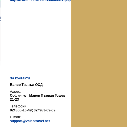
http://www.enodiahotel.com/index.php
За контакти
Валео Травъл ООД
Адрес:
София
,
ул. Майор Първан Тошев
21-23
Телефони:
02/ 866-16-49; 02/ 963-09-09
E-mail:
support@valeotravel.net