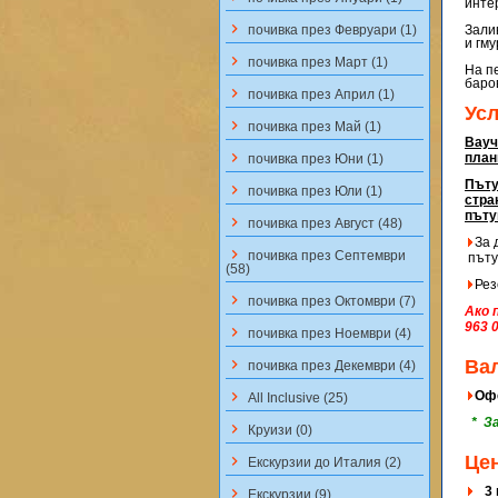
инте
keyboard_arrow_right
почивка през Февруари (1)
Зали
и гму
keyboard_arrow_right
почивка през Март (1)
На п
баро
keyboard_arrow_right
почивка през Април (1)
Ус
keyboard_arrow_right
почивка през Май (1)
Вауч
keyboard_arrow_right
план
почивка през Юни (1)
Пъту
keyboard_arrow_right
почивка през Юли (1)
стра
пъту
keyboard_arrow_right
почивка през Август (48)
За д
keyboard_arrow_right
почивка през Септември
пъту
(58)
Резе
keyboard_arrow_right
почивка през Октомври (7)
Ако 
963 
keyboard_arrow_right
почивка през Ноември (4)
keyboard_arrow_right
Ва
почивка през Декември (4)
keyboard_arrow_right
Oфер
All Inclusive (25)
* За
keyboard_arrow_right
Круизи (0)
Це
keyboard_arrow_right
Екскурзии до Италия (2)
3
keyboard_arrow_right
Екскурзии (9)