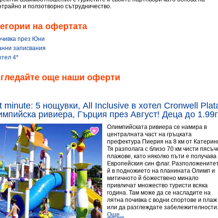
отрайно и ползотворно сътрудничество.
егории на офертата
очивка през Юни
анни записвания
отел 4*
згледайте още наши оферти
t minute: 5 нощувки, All Inclusive в хотел Cronwell Pla
мпийска ривиера, Гърция през Август! Деца до 1.99г.
Олимпийската ривиера се намира в
централната част на гръцката
префектура Пиерия на 8 км от Катерин
Тя разполага с близо 70 км чисти пясъч
плажове, като няколко пъти е получава
Европейския син флаг. Разположените
й в подножието на планината Олимп и
митичното й божествено минало
привличат множество туристи всяка
година. Там може да се насладите на
лятна почивка с водни спортове и плаж
или да разглеждате забележителности
Още...