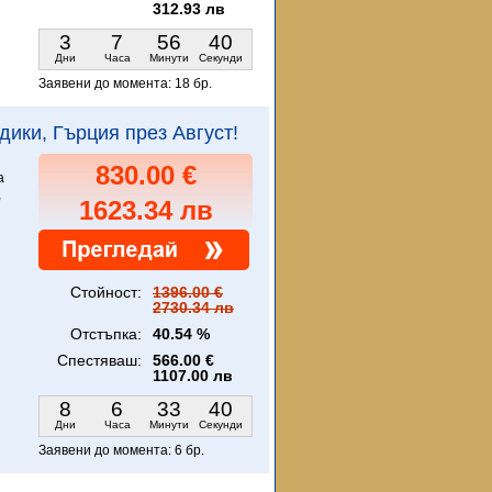
312.93 лв
3
7
56
38
Дни
Часа
Минути
Секунди
Заявени до момента:
18 бр.
кидики, Гърция през Август!
830.00 €
а
,
1623.34 лв
Стойност:
1396.00 €
2730.34 лв
Отстъпка:
40.54 %
Спестяваш:
566.00 €
1107.00 лв
8
6
33
38
Дни
Часа
Минути
Секунди
Заявени до момента:
6 бр.