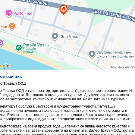
доставчика
о Травъл ООД
о Травъл ООД е туроператор, притежаващ Удостоверение за регистрация №
0, издадено от Държавната агенция по туризъм. Дружеството има сключен
ор за застраховка, съгласно изискването на чл. 42 от Закона за туризма.
ператорът обслужва български и чуждестранни туристи, пътуващи
видуално или групово, а така също и корпоративни клиенти от страната и
ина. Екипът е в състояние да изготви и предложи богата гама туристически
ги, съобразени с индивидуалните предпочитания и изисквания на клиентите.
подготовката на всеки продукт водещ елемент се явява неговото качество с
д спечелване и запазване доверието на клиентите. Валео Травъл ООД залага
оректни взаимоотношения с туристите и своите партньори като основа на