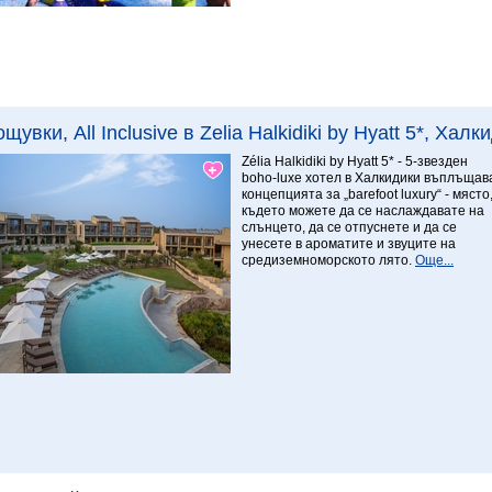
Виж повече
8.78 Превъзходен
ощувки, All Inclusive в Zelia Halkidiki by Hyatt 5*, Хал
Zélia Halkidiki by Hyatt 5* - 5-звезден
boho-luxe хотел в Халкидики въплъщав
концепцията за „barefoot luxury“ - място
където можете да се наслаждавате на
слънцето, да се отпуснете и да се
унесете в ароматите и звуците на
средиземноморското лято.
Още...
Виж повече