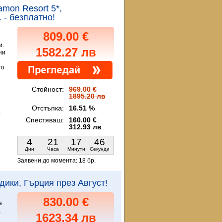
tamon Resort 5*,
 - безплатно!
809.00 €
и.
1582.27 лв
ни
то
Стойност:
969.00 €
1895.20 лв
Отстъпка:
16.51 %
.
Спестяваш:
160.00 €
312.93 лв
4
21
17
44
Дни
Часа
Минути
Секунди
Заявени до момента:
18 бр.
кидики, Гърция през Август!
830.00 €
а
,
1623.34 лв