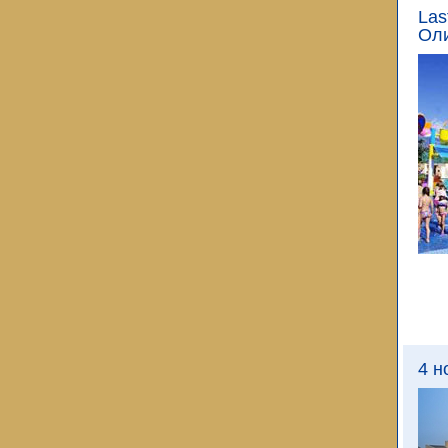
Las
Оли
4 н