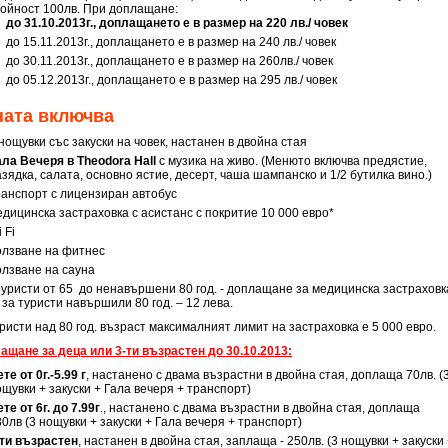
тойност 100лв. При доплащане:
до 31.10.2013г., доплащането е в размер на 220 лв./ човек
до 15.11.2013г., доплащането е в размер на 240 лв./ човек
до 30.11.2013г., доплащането е в размер на 260лв./ човек
до 05.12.2013г., доплащането е в размер на 295 лв./ човек
ната включва
нощувки със закуски на човек, настанен в двойна стая
ала Вечеря в Theodora Hall
с музика на живо. (Менюто включва предястие,
зядка, салата, основно ястие, десерт, чаша шампанско и 1/2 бутилка вино.)
ранспорт с лицензиран автобус
едицинска застраховка с асистанс с покритие 10 000 евро*
 Fi
олзване на фитнес
олзване на сауна
 туристи от 65 до ненавършени 80 год. - доплащане за медицинска застраховка
, за туристи навършили 80 год. – 12 лева.
ристи над 80 год. възраст максималният лимит на застраховка е 5 000 евро.
ащане за деца или 3-ти възрастен до 30.10.2013:
те от 0г.-5.99 г
, настанено с двама възрастни в двойна стая, доплаща 70лв. (
щувки + закуски + Гала вечеря + транспорт)
те от 6г. до 7.99г
., настанено с двама възрастни в двойна стая, доплаща
0лв (3 нощувки + закуски + Гала вечеря + транспорт)
-ти възрастен
, настанен в двойна стая, заплаща - 250лв. (3 нощувки + закуски