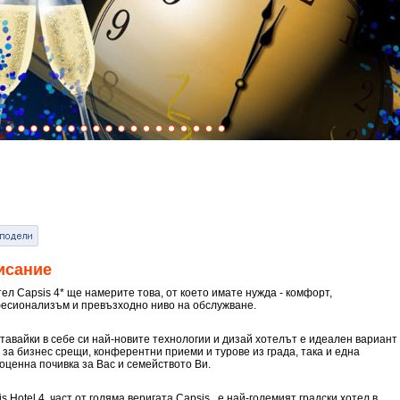
исание
ел Capsis 4* ще намерите това, от което имате нужда - комфорт,
есионализъм и превъзходно ниво на обслужване.
тавайки в себе си най-новите технологии и дизай хотелът е идеален вариант
о за бизнес срещи, конферентни приеми и турове из града, така и една
оценна почивка за Вас и семейството Ви.
s Hotel 4, част от голяма веригата Capsis,, е най-големият градски хотел в