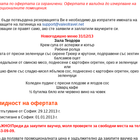
ата по офертата са ограничени. Офертата е валидна до изчерпване на
оционалните помещения.
а бъде потвърдена резервацията Ви е необходимо да изпратите имената на
ващите на латиница на
support@valeotravel.net
рвации се правят само, ако сте заявили и заплатили ваучерите си.
Новогодишно меню 31/12/13
Зала Теодора
Крем супа от аспержи и копър
Рибени ролца
та от пресни зеленчуци със сирене Грюер и крутони, подправени със зехтин
балсамов оцет
едальони от свинско месо, поднесени с картофен огретен, ориз и зеленчуци
или
шко филе със сладко-кисел ябълков сос, поднесено с картофен огретен, ориз 
зеленчуци
Коледен пудинг с пресни плодове и ягодов сос
Шварц кафе
½ бутилка бяло или червено вино на човек
лидност на офертата
тпътуване от София: 29.12.2013 г.
истигане в София: 01.01.2013 г.
Преди да закупите ваучер, моля проверете за свободни места на тел
3-09-09.
а да ползвате промоционалната цена е задължително да закупите ваучер на