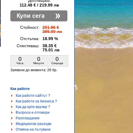
Доплащаш:
112.48 € / 219.99 лв
Стойност:
201.96 €
395.00 лв
Отстъпка:
18.99 %
Спестяваш:
38.35 €
75.01 лв
0
0
0
Часа
Минути
Секунди
Заявени до момента:
26 бр.
Как работи
Как работи сайтът ?
Как работи за бизнеса ?
Как да купя ваучер ?
Въпроси и отговори
Разплащания
Медицински разходи
Отмяна на пътуване