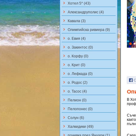
keyboard_arrow_right
Хотел 5* (43)
keyboard_arrow_right
Aлександруполис (4)
keyboard_arrow_right
Кавала (3)
keyboard_arrow_right
Олимпийска ривиера (9)
keyboard_arrow_right
о. Евия (4)
keyboard_arrow_right
о. Закинтос (0)
keyboard_arrow_right
о. Корфу (0)
keyboard_arrow_right
о. Крит (0)
keyboard_arrow_right
о. Лефкада (0)
keyboard_arrow_right
о. Родос (2)
keyboard_arrow_right
Оп
о. Тасос (4)
keyboard_arrow_right
В Хот
Пелион (0)
проф
keyboard_arrow_right
Пелопонес (0)
Съче
keyboard_arrow_right
Солун (6)
какт
пълн
keyboard_arrow_right
Халкидики (49)
keyboard_arrow_right
почивка през Януари (1)
Capsi