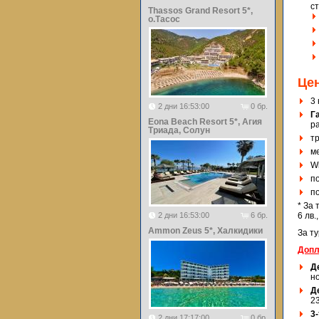
с
Thassos Grand Resort 5*,
о.Тасос
Це
3 
2 дни 16:53:00
0 бр.
Г
Eona Beach Resort 5*, Агия
ра
Триада, Солун
т
м
Wi
п
п
* За
2 дни 16:53:00
6 бр.
6 лв.
Ammon Zeus 5*, Халкидики
За ту
Допл
Де
но
Де
23
3
2 дни 17:17:00
0 бр.