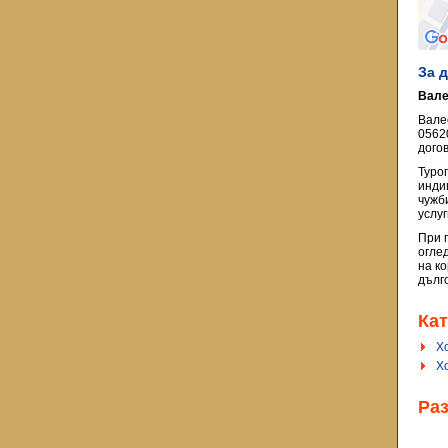
За 
Вале
Вале
0562
догов
Туро
инди
чужб
услу
При 
огле
на к
дълг
Кат
Х
Х
Ра