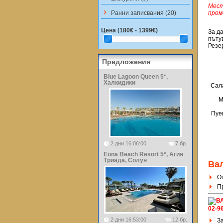
Мест
keyboard_arrow_right
Ранни записвания (20)
пром
Цена (
180€ - 1399€
)
За д
пъту
Резе
Предложения
Blue Lagoon Queen 5*,
Халкидики
Сала
М
Пуе
2 дни 16:06:00
7 бр.
Eona Beach Resort 5*, Агия
Триада, Солун
Ва
О
Пр
02-96
2 дни 16:53:00
12 бр.
З