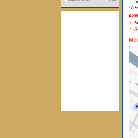
Г
* В 
Допл
Въ
Де
Ме