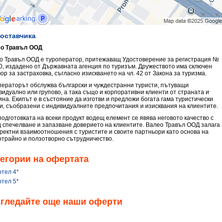
доставчика
о Травъл ООД
о Травъл ООД е туроператор, притежаващ Удостоверение за регистрация №
0, издадено от Държавната агенция по туризъм. Дружеството има сключен
ор за застраховка, съгласно изискването на чл. 42 от Закона за туризма.
ператорът обслужва български и чуждестранни туристи, пътуващи
видуално или групово, а така също и корпоративни клиенти от страната и
ина. Екипът е в състояние да изготви и предложи богата гама туристически
ги, съобразени с индивидуалните предпочитания и изисквания на клиентите.
подготовката на всеки продукт водещ елемент се явява неговото качество с
д спечелване и запазване доверието на клиентите. Валео Травъл ООД залага
оректни взаимоотношения с туристите и своите партньори като основа на
отрайно и ползотворно сътрудничество.
егории на офертата
отел 4*
отел 5*
згледайте още наши оферти