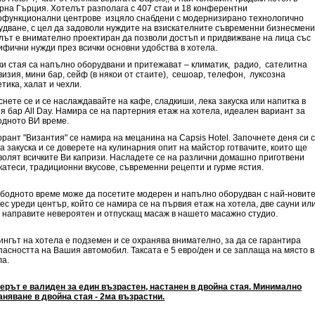
рна Гърция. Хотелът разполага с 407 стаи и 18 конферентни
офункционални центрове изцяло снабдени с модернизирано технологично
удване, с цел да задоволи нуждите на взискателните съвременни бизнесмени
лът е внимателно проектиран да позволи достъп и придвижване на лица със
ифични нужди през всички основни удобства в хотела.
ки стая са напълно оборудвани и притежават – климатик, радио, сателитна
визия, мини бар, сейф (в някои от стаите), сешоар, телефон, луксозна
тика, халат и чехли.
снете се и се наслаждавайте на кафе, сладкиши, лека закуска или напитка в
я бар All Day. Намира се на партерния етаж на хотела, идеален вариант за
одното ВИ време.
орант "Византия" се намира на мецанина на Capsis Hotel. Започнете деня си с
а закуска и се доверете на кулинарния опит на майстор готвачите, които ще
волят всичките Ви капризи. Насладете се на различни домашно приготвени
катеси, традиционни вкусове, съвременни рецепти и гурме ястия.
ободното време може да посетите модерен и напълно оборудван с най-новит
ес уреди център, който се намира се на първия етаж на хотела, две сауни ил
е направите невероятен и отпускащ масаж в нашето масажно студио.
ингът на хотела е подземен и се охранява внимателно, за да се гарантира
пасността на Вашия автомобил. Таксата е 5 евро/ден и се заплаща на място в
ла.
ерът е валиден за един възрастен, настанен в двойна стая. Минимално
аняване в двойна стая - 2ма възрастни.