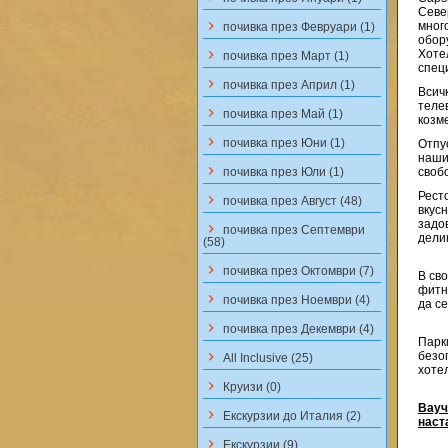
Севе
keyboard_arrow_right
мног
почивка през Февруари (1)
обор
keyboard_arrow_right
Хоте
почивка през Март (1)
спец
keyboard_arrow_right
почивка през Април (1)
Всич
теле
keyboard_arrow_right
почивка през Май (1)
козме
keyboard_arrow_right
почивка през Юни (1)
Отпу
наши
keyboard_arrow_right
почивка през Юли (1)
своб
Рест
keyboard_arrow_right
почивка през Август (48)
вкусн
задо
keyboard_arrow_right
почивка през Септември
дели
(58)
keyboard_arrow_right
почивка през Октомври (7)
В св
фитн
keyboard_arrow_right
почивка през Ноември (4)
да с
keyboard_arrow_right
почивка през Декември (4)
Парк
keyboard_arrow_right
безо
All Inclusive (25)
хоте
keyboard_arrow_right
Круизи (0)
Вауч
keyboard_arrow_right
Екскурзии до Италия (2)
наст
keyboard_arrow_right
Екскурзии (9)