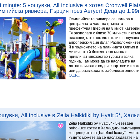
t minute: 5 нощувки, All Inclusive в хотел Cronwell Pla
мпийска ривиера, Гърция през Август! Деца до 1.99г.
Олимпийската ривиера се намира в
централната част на гръцката
префектура Пиерия на 8 км от Катерин
Тя разполага с близо 70 км чисти пясъч
плажове, като няколко пъти е получава
Европейския син флаг. Разположените
й в подножието на планината Олимп и
митичното й божествено минало
привличат множество туристи всяка
година. Там може да се насладите на
лятна почивка с водни спортове и плаж
или да разглеждате забележителности
Още...
Виж повече
8.78 Превъзходен
ощувки, All Inclusive в Zelia Halkidiki by Hyatt 5*, Хал
Zélia Halkidiki by Hyatt 5* - 5-звезден
boho-luxe хотел в Халкидики въплъщав
концепцията за „barefoot luxury“ - място
където можете да се наслаждавате на