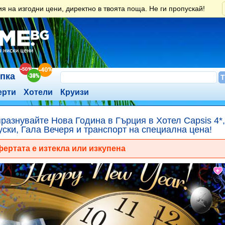
 на изгодни цени, директно в твоята поща. Не ги пропускай!
ъпка
ерти
Хотели
Круизи
разнувайте Нова Година в Гърция в Хотел Capsis 4*,
уски, Гала Вечеря и транспорт на специална цена!
ертата е изтекла или изкупена