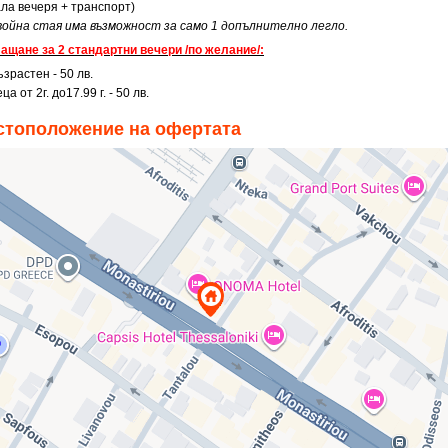
ала вечеря + транспорт)
двойна стая има възможност за само 1 допълнително легло.
ащане за 2 стандартни вечери /по желание/:
зрастен - 50 лв.
ца от 2г. до17.99 г. - 50 лв.
стоположение на офертата