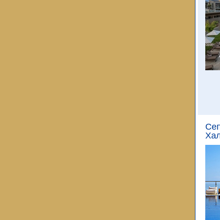
Сеп
Хал