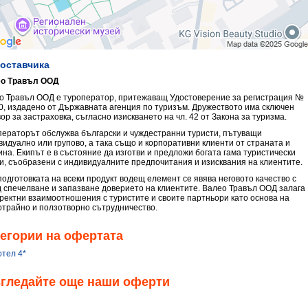
доставчика
о Травъл ООД
о Травъл ООД е туроператор, притежаващ Удостоверение за регистрация №
0, издадено от Държавната агенция по туризъм. Дружеството има сключен
ор за застраховка, съгласно изискването на чл. 42 от Закона за туризма.
ператорът обслужва български и чуждестранни туристи, пътуващи
видуално или групово, а така също и корпоративни клиенти от страната и
ина. Екипът е в състояние да изготви и предложи богата гама туристически
ги, съобразени с индивидуалните предпочитания и изисквания на клиентите.
подготовката на всеки продукт водещ елемент се явява неговото качество с
д спечелване и запазване доверието на клиентите. Валео Травъл ООД залага
оректни взаимоотношения с туристите и своите партньори като основа на
отрайно и ползотворно сътрудничество.
егории на офертата
отел 4*
згледайте още наши оферти