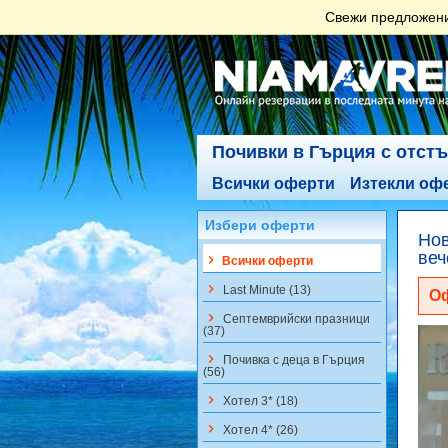
Свежи предложения
Почивки в Гърция с отст
Всички оферти
Изтекли оф
Избери оферти
Нов
веч
keyboard_arrow_right
Всички оферти
keyboard_arrow_right
Last Minute (13)
Оф
keyboard_arrow_right
Септемврийски празници
(37)
keyboard_arrow_right
Почивка с деца в Гърция
(56)
keyboard_arrow_right
Хотел 3* (18)
keyboard_arrow_right
Хотел 4* (26)