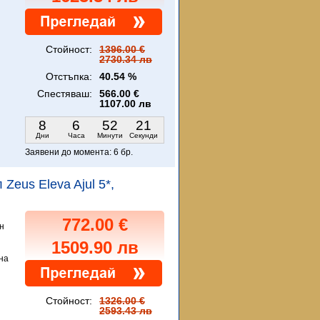
Стойност:
1396.00 €
2730.34 лв
Отстъпка:
40.54 %
Спестяваш:
566.00 €
1107.00 лв
8
6
52
20
Дни
Часа
Минути
Секунди
Заявени до момента:
6 бр.
 Zeus Eleva Ajul 5*,
772.00 €
н
1509.90 лв
на
Стойност:
1326.00 €
2593.43 лв