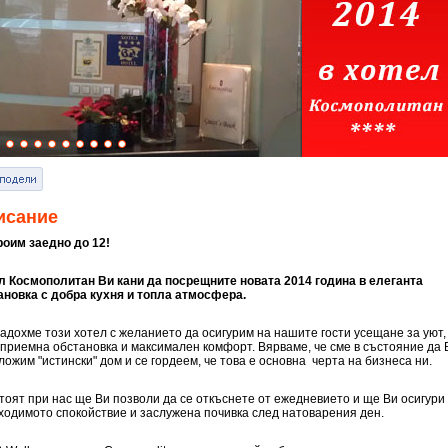
исание
роим заедно до 12!
л Космополитан Ви кани да посрещните новата 2014 година в елеганта
ановка с добра кухня и топла атмосфера.
адохме този хотел с желанието да осигурим на нашите гости усещане за уют,
оприемна обстановка и максимален комфорт. Вярваме, че сме в състояние да 
ложим "истински" дом и се гордеем, че това е основна черта на бизнеса ни.
тоят при нас ще Ви позволи да се откъснете от ежедневието и ще Ви осигури
ходимото спокойствие и заслужена почивка след натоварения ден.