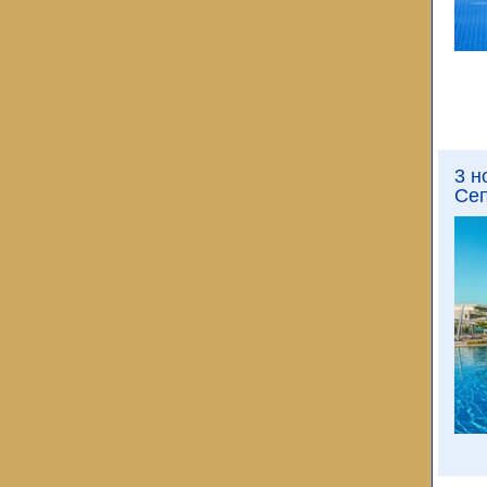
3 н
Сеп