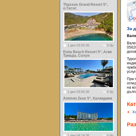
Thassos Grand Resort 5*,
о.Тасос
За 
Вале
Вале
1 ден 03:50:36
0 бр.
0562
догов
Eona Beach Resort 5*, Агия
Триада, Солун
Туро
инди
чужб
услу
При 
огле
на к
дълг
1 ден 03:50:36
6 бр.
Ammon Zeus 5*, Халкидики
Кат
Х
Ра
1 ден 04:14:36
0 бр.