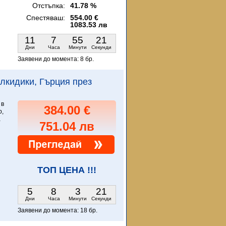
Отстъпка:
41.78 %
Спестяваш:
554.00 €
1083.53 лв
11
7
55
20
Дни
Часа
Минути
Секунди
Заявени до момента:
8 бр.
Халкидики, Гърция през
 в
384.00 €
p,
а
751.04 лв
ТОП ЦЕНА !!!
5
8
3
20
Дни
Часа
Минути
Секунди
Заявени до момента:
18 бр.