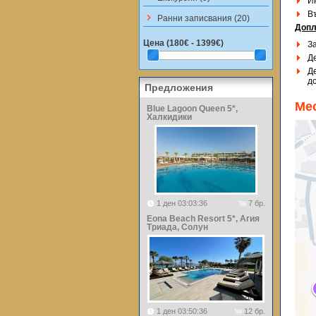
И
В
keyboard_arrow_right
Ранни записвания (20)
Допл
Цена (
180€ - 1399€
)
За
Д
Де
д
Предложения
Ме
Blue Lagoon Queen 5*,
Халкидики
1 ден 03:03:36
7 бр.
Eona Beach Resort 5*, Агия
Триада, Солун
1 ден 03:50:36
12 бр.