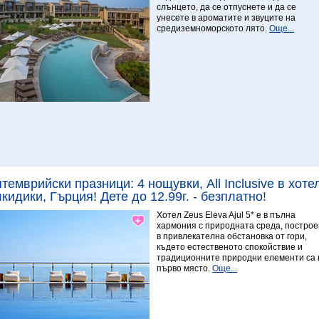
слънцето, да се отпуснете и да се
унесете в ароматите и звуците на
средиземноморското лято.
Още...
Виж повече
темврийски празници: 4 нощувки, All Inclusive в хотел
кидики, Гърция! Дете до 12.99г. - безплатно!
Хотел Zeus Eleva Ajul 5* е в пълна
хармония с природната среда, построе
в привлекателна обстановка от гори,
където естественото спокойствие и
традиционните природни елементи са 
първо място.
Още...