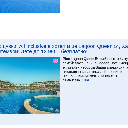
Виж повече
9.29 Изключителен
ощувки, All Inclusive в хотел Blue Lagoon Queen 5*, 
тември! Дете до 12.99г. - безплатно!
Blue Lagoon Queen 5*, най-новото бижу
семейството на Blue Lagoon Hotel Grou
е идеален избор за Вашата ваканция, 
аквапаркът гарантира забавления и
незабравими моменти за цялото
семейство.
Още...
Виж повече