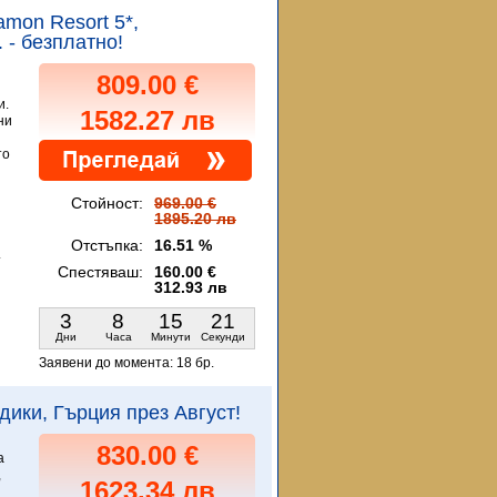
tamon Resort 5*,
 - безплатно!
809.00 €
и.
1582.27 лв
ни
то
Стойност:
969.00 €
1895.20 лв
Отстъпка:
16.51 %
.
Спестяваш:
160.00 €
312.93 лв
3
8
15
20
Дни
Часа
Минути
Секунди
Заявени до момента:
18 бр.
кидики, Гърция през Август!
830.00 €
а
,
1623.34 лв