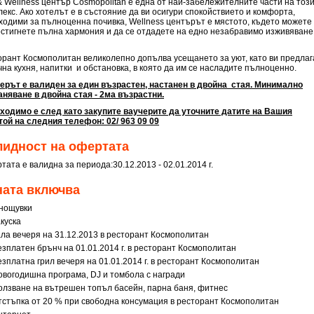
& Wellness център Cosmopolitan е една от най-забележителните части на тоз
лекс. Ако хотелът е в състояние да ви осигури спокойствието и комфорта,
ходими за пълноценна почивка, Wellness центърът е мястото, където можете
остигнете пълна хармония и да се отдадете на едно незабравимо изживяване
орант Космополитан великолепно допълва усещането за уют, като ви предлаг
чна кухня, напитки и обстановка, в която да им се насладите пълноценно.
ерът е валиден за един възрастен, настанен в двойна стая. Минимално
аняване в двойна стая - 2ма възрастни.
ходимо е след като закупите ваучерите да уточните датите на Вашия
той на следния телефон: 02/ 963 09 09
лидност на офертата
ата е валидна за периода:30.12.2013 - 02.01.2014 г.
ната включва
 нощувки
куска
ала вечеря на 31.12.2013 в ресторант Космополитан
езплатен брънч на 01.01.2014 г. в ресторант Космополитан
езплатна грил вечеря на 01.01.2014 г. в ресторант Космополитан
овогодишна програма, DJ и томбола с награди
олзване на вътрешен топъл басейн, парна баня, фитнес
тстъпка от 20 % при свободна консумация в ресторант Космополитан