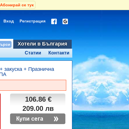
Абонирай се тук
Вход
Регистрация
Хотели в България
Статии
Контакти
+ закуска + Празнична
СПА
106.86 €
209.00 лв