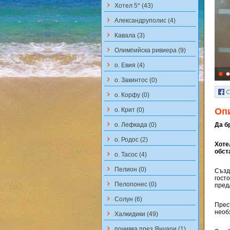
keyboard_arrow_right
Хотел 5* (43)
keyboard_arrow_right
Aлександруполис (4)
keyboard_arrow_right
Кавала (3)
keyboard_arrow_right
Олимпийска ривиера (9)
keyboard_arrow_right
о. Евия (4)
keyboard_arrow_right
о. Закинтос (0)
keyboard_arrow_right
о. Корфу (0)
keyboard_arrow_right
о. Крит (0)
Оп
keyboard_arrow_right
о. Лефкада (0)
Да б
keyboard_arrow_right
о. Родос (2)
Хоте
обст
keyboard_arrow_right
о. Тасос (4)
keyboard_arrow_right
Пелион (0)
Създ
гост
keyboard_arrow_right
Пелопонес (0)
пред
keyboard_arrow_right
Солун (6)
Прес
необ
keyboard_arrow_right
Халкидики (49)
keyboard_arrow_right
почивка през Януари (1)