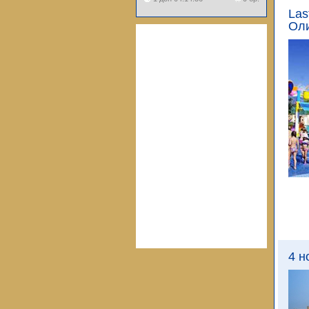
Las
Оли
4 н