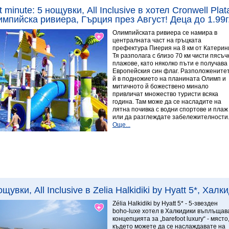
t minute: 5 нощувки, All Inclusive в хотел Cronwell Pla
мпийска ривиера, Гърция през Август! Деца до 1.99г.
Олимпийската ривиера се намира в
централната част на гръцката
префектура Пиерия на 8 км от Катерин
Тя разполага с близо 70 км чисти пясъч
плажове, като няколко пъти е получава
Европейския син флаг. Разположените
й в подножието на планината Олимп и
митичното й божествено минало
привличат множество туристи всяка
година. Там може да се насладите на
лятна почивка с водни спортове и плаж
или да разглеждате забележителности
Още...
Виж повече
8.78 Превъзходен
ощувки, All Inclusive в Zelia Halkidiki by Hyatt 5*, Хал
Zélia Halkidiki by Hyatt 5* - 5-звезден
boho-luxe хотел в Халкидики въплъщав
концепцията за „barefoot luxury“ - място
където можете да се наслаждавате на