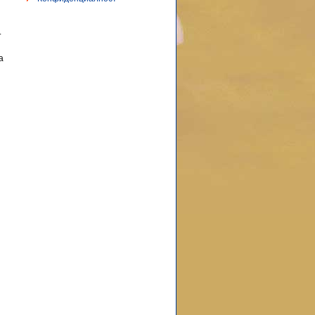
и
.
а