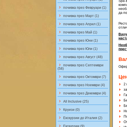
Spa 
комп
keyboard_arrow_right
почивка през Февруари (1)
необ
да п
keyboard_arrow_right
почивка през Март (1)
keyboard_arrow_right
Рест
почивка през Април (1)
отли
keyboard_arrow_right
почивка през Май (1)
Вауч
наст
keyboard_arrow_right
почивка през Юни (1)
Необ
keyboard_arrow_right
почивка през Юли (1)
прес
keyboard_arrow_right
почивка през Август (48)
Ва
keyboard_arrow_right
почивка през Септември
Оферт
(58)
Це
keyboard_arrow_right
почивка през Октомври (7)
2
keyboard_arrow_right
почивка през Ноември (4)
за
keyboard_arrow_right
почивка през Декември (4)
Г
Б
keyboard_arrow_right
All Inclusive (25)
Б
keyboard_arrow_right
Круизи (0)
Н
П
keyboard_arrow_right
Екскурзии до Италия (2)
О
keyboard_arrow_right
Екскурзии (9)