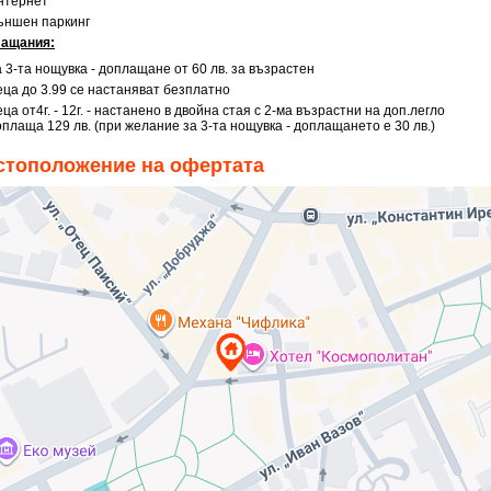
нтернет
ъншен паркинг
ащания:
 3-та нощувка - доплащане от 60 лв. за възрастен
еца до 3.99 се настаняват безплатно
ца от4г. - 12г. - настанено в двойна стая с 2-ма възрастни на доп.легло
оплаща 129 лв. (при желание за 3-та нощувка - доплащането е 30 лв.)
стоположение на офертата