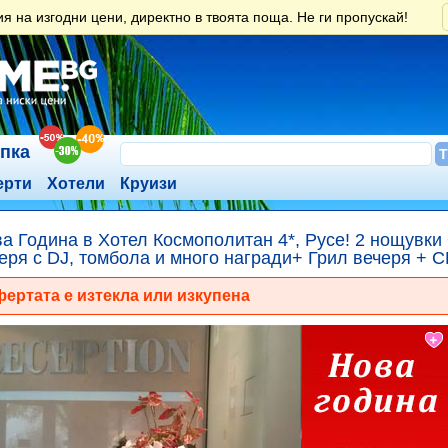
 на изгодни цени, директно в твоята поща. Не ги пропускай!
ъпка
ерти
Хотели
Круизи
а Година в Хотел Космополитан 4*, Русе! 2 нощувки 
еря с DJ, томбола и много награди+ Грил вечеря + 
ертата е изтекла или изкупена