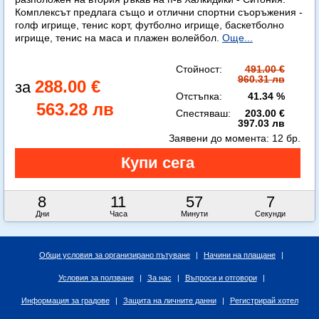
Комплексът предлага също и отлични спортни съоръжения -
голф игрище, тенис корт, футболно игрище, баскетболно
игрище, тенис на маса и плажен волейбол.
Още...
Стойност:
491.00 €
960.31 лв
288.00 €
Отстъпка:
41.34 %
563.28 лв
Спестяваш:
203.00 €
397.03 лв
Заявени до момента:
12 бр.
8
11
57
6
Дни
Часа
Минути
Секунди
Общи условия за организирано пътуване
|
Начини на плащане
|
Условия за ползване
|
За нас
|
Въпроси и отговори
|
Информация за градове
|
Защита на личните данни
|
Регистрирай хотел