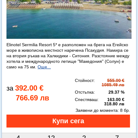
Elinotel Sermilia Resort 5* е разположен на брега на Егейско
море в живописна местност наречена Псакудия. Намира се
на втория ръкав на Халкидики - Ситония. Разстояние между
хотела и международното летище "Македония" (Солун) е
само на 75 км.
Още...
Стойност:
555.00 €
1085.49 лв
392.00 €
Отстъпка:
29.37 %
766.69 лв
Спестяваш:
163.00 €
318.80 лв
Заявени до момента:
8 бр.
4
12
2
6