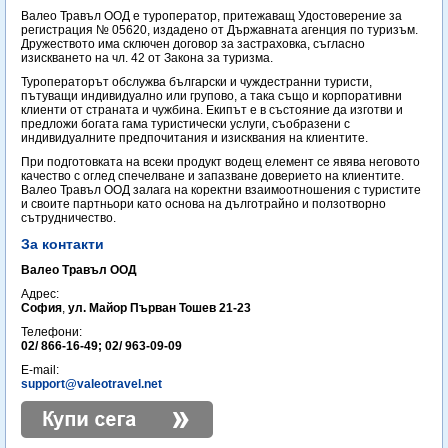
Валео Травъл ООД е туроператор, притежаващ Удостоверение за
регистрация № 05620, издадено от Държавната агенция по туризъм.
Дружеството има сключен договор за застраховка, съгласно
изискването на чл. 42 от Закона за туризма.
Туроператорът обслужва български и чуждестранни туристи,
пътуващи индивидуално или групово, а така също и корпоративни
клиенти от страната и чужбина. Екипът е в състояние да изготви и
предложи богата гама туристически услуги, съобразени с
индивидуалните предпочитания и изисквания на клиентите.
При подготовката на всеки продукт водещ елемент се явява неговото
качество с оглед спечелване и запазване доверието на клиентите.
Валео Травъл ООД залага на коректни взаимоотношения с туристите
и своите партньори като основа на дълготрайно и ползотворно
сътрудничество.
За контакти
Валео Травъл ООД
Адрес:
София
,
ул. Майор Първан Тошев 21-23
Телефони:
02/ 866-16-49; 02/ 963-09-09
E-mail:
support@valeotravel.net