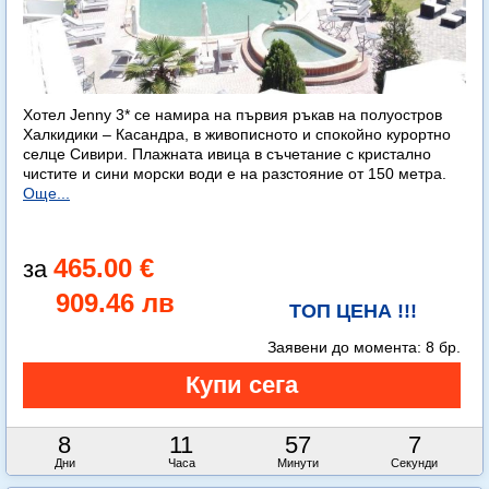
Хотел Jenny 3* се намира на първия ръкав на полуостров
Халкидики – Касандра, в живописното и спокойно курортно
селце Сивири. Плажната ивица в съчетание с кристално
чистите и сини морски води е на разстояние от 150 метра.
Още...
465.00 €
909.46 лв
ТОП ЦЕНА !!!
Заявени до момента:
8 бр.
8
11
57
6
Дни
Часа
Минути
Секунди