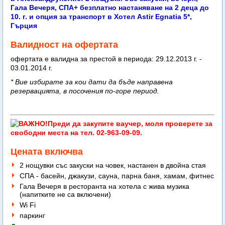
Гала Вечеря, СПА+ безплатно настаняване на 2 деца до
10. г. и опция за транспорт в Хотел Astir Egnatia 5*,
Гърция
Валидност на офертата
офертата е валидна за престой в периода: 29.12.2013 г. -
03.01.2014 г.
​* Вие избирате за кои дати да бъде направена
резервацията, в посочения по-горе период.
Преди да закупите ваучер, моля проверете за
свободни места на тел. 02-963-09-09.
Цената включва
2 нощувки със закуски на човек, настанен в двойна стая
СПА - басейн, джакузи, сауна, парна баня, хамам, фитнес
Гала Вечеря в ресторанта на хотела с жива музика
(напитките не са включени)
Wi Fi
паркинг