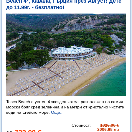
Beach 4*, Кавала, Гърция през Август! Дете
до 11.99г. - безплатно!
Tosca Beach е уютен 4 звезден хотел, разположен на самия
морски бряг сред зеленина и на метри от кристално чистите
води на Егейско море.
Още...
Стойност:
1026.00 €
2006.68 лв