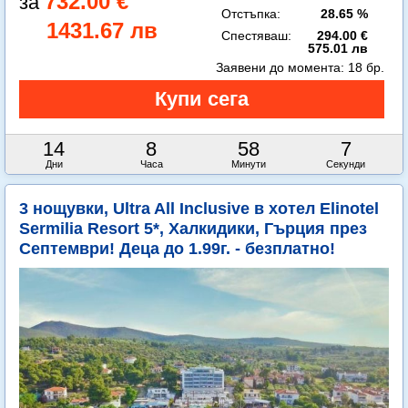
732.00 €
Отстъпка:
28.65 %
1431.67 лв
Спестяваш:
294.00 €
575.01 лв
Заявени до момента:
18 бр.
14
8
58
6
Дни
Часа
Минути
Секунди
3 нощувки, Ultra All Inclusive в хотел Elinotel
Sermilia Resort 5*, Халкидики, Гърция през
Септември! Деца до 1.99г. - безплатно!