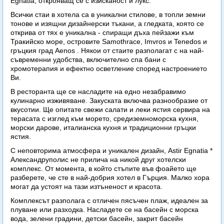
Egnatia, открояващ се с изисканост и лукс.
Всички стаи в хотела са в уникални стилове, в топли земни
тонове и изящни дизайнерски тъкани, а гледката, която се
открива от тях е уникална - спиращи дъха пейзажи към
Тракийско море, островите Samothrace, Imvros и Tenedos и
гръцкия град Aenos . Някои от стаите разполагат с на най-
съвременни удобства, включително спа бани с
хромотерапия и ефектно осветление според настроението
Ви.
В ресторанта ще се насладите на едно незабравимо
кулинарно изживяване. Закуската включва разнообразие от
вкусотии. Ще опитате свежи салати и леки ястия сервира на
терасата с изглед към морето, средиземноморска кухня,
морски дарове, италианска кухня и традиционни гръцки
ястия.
С неповторима атмосфера и уникален дизайн, Astir Egnatia *
Александруполис не прилича на никой друг хотелски
комплекс. От момента, в който стъпите във фоайето ще
разберете, че сте в най-добрия хотел в Гърция. Малко хора
могат да устоят на тази изтъненост и красота.
Комплексът разполага с отличен пясъчен плаж, идеален за
плуване или разходка. Насладете се на басейн с морска
вода, зелени градини, детски басейн, закрит басейн