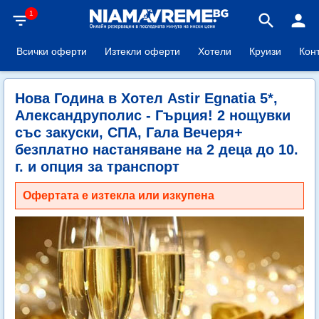
1
filter_list
search
person
Всички оферти
Изтекли оферти
Хотели
Круизи
Кон
Нова Година в Хотел Astir Egnatia 5*,
Александруполис - Гърция! 2 нощувки
със закуски, СПА, Гала Вечеря+
безплатно настаняване на 2 деца до 10.
г. и опция за транспорт
Офертата е изтекла или изкупена