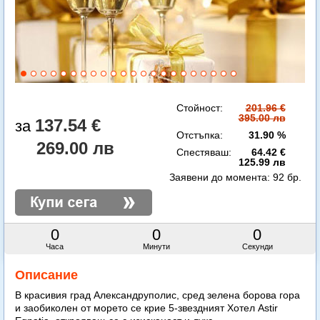
Стойност:
201.96 €
395.00 лв
137.54 €
Отстъпка:
31.90 %
269.00 лв
Спестяваш:
64.42 €
125.99 лв
Заявени до момента:
92 бр.
0
0
0
Часа
Минути
Секунди
Описание
В красивия град Александруполис, сред зелена борова гора
и заобиколен от морето се крие 5-звездният Хотел Astir