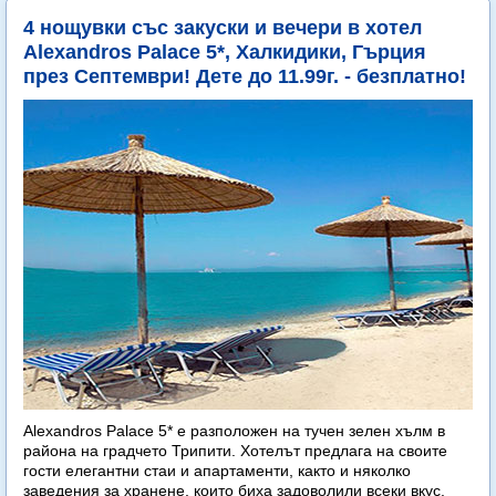
4 нощувки със закуски и вечери в хотел
Alexandros Palace 5*, Халкидики, Гърция
през Септември! Дете до 11.99г. - безплатно!
Alexandros Palace 5* e разположен на тучен зелен хълм в
района на градчето Трипити. Хотелът предлага на своите
гости елегантни стаи и апартаменти, както и няколко
заведения за хранене, които биха задоволили всеки вкус.