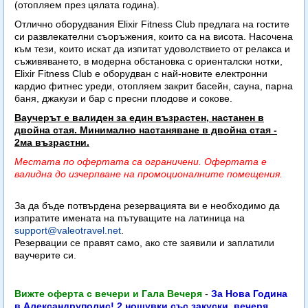
(отопляем през цялата година).
Отлично оборудвания Elixir Fitness Club предлага на гостите
си развлекателни съоръжения, които са на висота. Насочена
към тези, които искат да изпитат удоволствието от релакса и
съживяването, в модерна обстановка с ориенталски нотки,
Elixir Fitness Club е оборудван с най-новите електронни
кардио фитнес уреди, отопляем закрит басейн, сауна, парна
баня, джакузи и бар с пресни плодове и сокове.
Ваучерът е валиден за един възрастен, настанен в
двойна стая. Минимално настаняване в двойна стая -
2ма възрастни.
Местата по офертата са ограничени. Офертата е
валидна до изчерпване на промоционалните помещения.
За да бъде потвърдена резервацията ви е необходимо да
изпратите имената на пътуващите на латиница на
support@valeotravel.net
.
Резервации се правят само, ако сте заявили и заплатили
ваучерите си.
Вижте оферта с вечери и Гала Вечеря
-
За Нова Година
в Александруполис! 2 нощувки със закуски, вечеря,