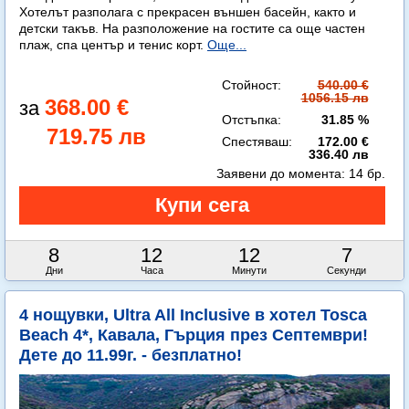
Хотелът разполага с прекрасен външен басейн, както и
детски такъв. На разположение на гостите са още частен
плаж, спа център и тенис корт.
Още...
Стойност:
540.00 €
1056.15 лв
368.00 €
Отстъпка:
31.85 %
719.75 лв
Спестяваш:
172.00 €
336.40 лв
Заявени до момента:
14 бр.
8
12
12
6
Дни
Часа
Минути
Секунди
4 нощувки, Ultra All Inclusive в хотел Tosca
Beach 4*, Кавала, Гърция през Септември!
Дете до 11.99г. - безплатно!