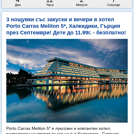
Дни
Часа
Минути
Секунди
3 нощувки със закуски и вечери в хотел
Porto Carras Meliton 5*, Халкидики, Гърция
през Септември! Дете до 11.99г. - безплатно!
Porto Carras Meliton 5* е луксозен и елегантен хотел,
разположен на втория ръкав на п-в Халкидики - Ситония.