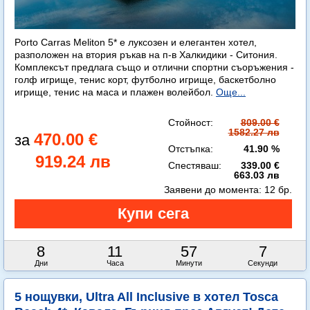
Porto Carras Meliton 5* е луксозен и елегантен хотел,
разположен на втория ръкав на п-в Халкидики - Ситония.
Комплексът предлага също и отлични спортни съоръжения -
голф игрище, тенис корт, футболно игрище, баскетболно
игрище, тенис на маса и плажен волейбол.
Още...
Стойност:
809.00 €
1582.27 лв
470.00 €
Отстъпка:
41.90 %
919.24 лв
Спестяваш:
339.00 €
663.03 лв
Заявени до момента:
12 бр.
8
11
57
6
Дни
Часа
Минути
Секунди
5 нощувки, Ultra All Inclusive в хотел Tosca