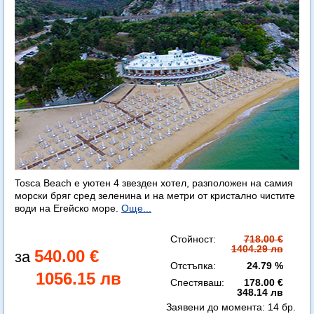
Tosca Beach е уютен 4 звезден хотел, разположен на самия
морски бряг сред зеленина и на метри от кристално чистите
води на Егейско море.
Още...
Стойност:
718.00 €
1404.29 лв
540.00 €
Отстъпка:
24.79 %
1056.15 лв
Спестяваш:
178.00 €
348.14 лв
Заявени до момента:
14 бр.