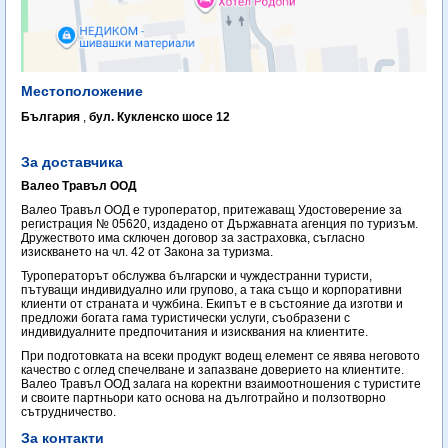
Местоположение
България
,
бул. Кукленско шосе 12
За доставчика
Валео Травъл ООД
Валео Травъл ООД е туроператор, притежаващ Удостоверение за
регистрация № 05620, издадено от Държавната агенция по туризъм.
Дружеството има сключен договор за застраховка, съгласно
изискването на чл. 42 от Закона за туризма.
Туроператорът обслужва български и чуждестранни туристи,
пътуващи индивидуално или групово, а така също и корпоративни
клиенти от страната и чужбина. Екипът е в състояние да изготви и
предложи богата гама туристически услуги, съобразени с
индивидуалните предпочитания и изисквания на клиентите.
При подготовката на всеки продукт водещ елемент се явява неговото
качество с оглед спечелване и запазване доверието на клиентите.
Валео Травъл ООД залага на коректни взаимоотношения с туристите
и своите партньори като основа на дълготрайно и ползотворно
сътрудничество.
За контакти