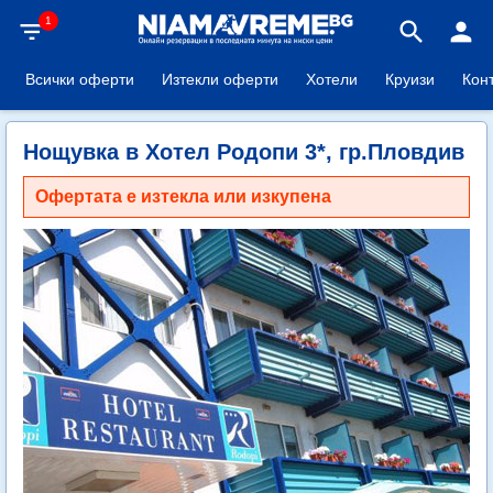
1
filter_list
search
person
Всички оферти
Изтекли оферти
Хотели
Круизи
Кон
Нощувка в Хотел Родопи 3*, гр.Пловдив
Офертата е изтекла или изкупена