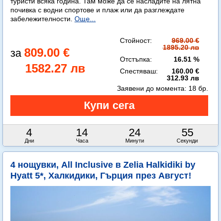
туристи всяка година. Там може да се насладите на лятна
почивка с водни спортове и плаж или да разглеждате
забележителности.
Още...
Стойност:
969.00 €
1895.20 лв
809.00 €
Отстъпка:
16.51 %
1582.27 лв
Спестяваш:
160.00 €
312.93 лв
Заявени до момента:
18 бр.
4
14
24
54
Дни
Часа
Минути
Секунди
4 нощувки, All Inclusive в Zelia Halkidiki by
Hyatt 5*, Халкидики, Гърция през Август!