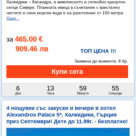
Халкидики – Касандра, в живописното и спокойно курортно
селце Сивири. Плажната ивица в съчетание с кристално
чистите и сини морски води е на разстояние от 150 метра.
Още...
465.00 €
909.46 лв
ТОП ЦЕНА !!!
Заявени до момента:
8 бр.
6
13
59
54
Дни
Часа
Минути
Секунди
4 нощувки със закуски и вечери в хотел
Alexandros Palace 5*, Халкидики, Гърция
през Септември! Дете до 11.99г. - безплатно!