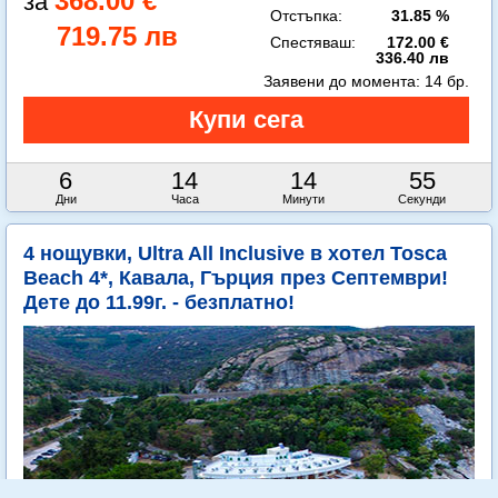
368.00 €
Отстъпка:
31.85 %
719.75 лв
Спестяваш:
172.00 €
336.40 лв
Заявени до момента:
14 бр.
6
14
14
54
Дни
Часа
Минути
Секунди
4 нощувки, Ultra All Inclusive в хотел Tosca
Beach 4*, Кавала, Гърция през Септември!
Дете до 11.99г. - безплатно!