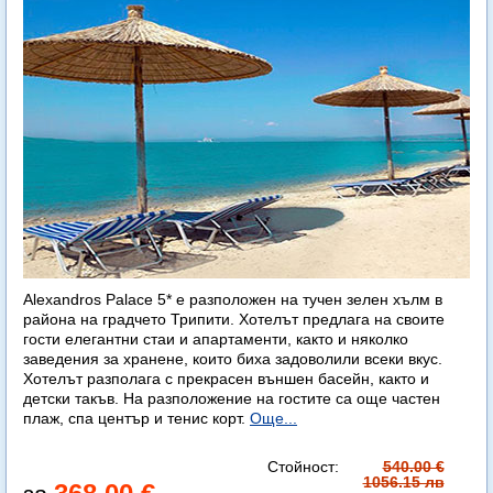
Alexandros Palace 5* e разположен на тучен зелен хълм в
района на градчето Трипити. Хотелът предлага на своите
гости елегантни стаи и апартаменти, както и няколко
заведения за хранене, които биха задоволили всеки вкус.
Хотелът разполага с прекрасен външен басейн, както и
детски такъв. На разположение на гостите са още частен
плаж, спа център и тенис корт.
Още...
Стойност:
540.00 €
1056.15 лв