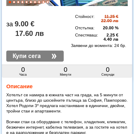
Стойност:
11.25 €
22.00 лв
9.00 €
Отстъпка:
20.00 %
17.60 лв
Спестяваш:
2.25 €
4.40 лв
Заявени до момента:
24 бр.
0
0
0
Часа
Минути
Секунди
Описание
Хотелът се намира в южната част на града, на 5 минути от
центъра, близо до шосейните пътища за София, Пампорово.
Хотел Родопи 3* предлага настаняване в единични, двойни,
тройни стаи и апартаменти.
Всички стаи са оборудване с телефон, хладилник, климатик,
безжичен интернет, кабелна телевизия, а за гостите на хотел
е на разположение и безплатен паркинг.