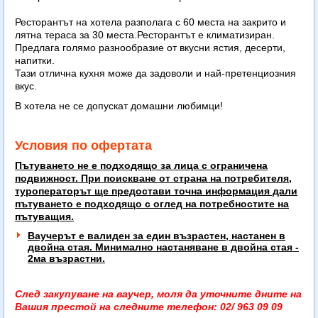
Ресторантът на хотела разполага с 60 места на закрито и
лятна тераса за 30 места.Ресторантът е климатизиран.
Предлага голямо разнообразие от вкусни ястия, десерти,
напитки.
Тази отлична кухня може да задоволи и най-претенциозния
вкус.
В хотела не се допускат домашни любимци!
Условия по офертата
Пътуването не е подходящо за лица с ограничена
подвижност. При поискване от страна на потребителя,
туроператорът ще предостави точна информация дали
пътуването е подходящо с оглед на потребностите на
пътуващия.
Ваучерът е валиден за един възрастен, настанен в
двойна стая. Минимално настаняване в двойна стая -
2ма възрастни.
След закупуване на ваучер, моля да уточните дните на
Вашия престой на следните телефон: 02/ 963 09 09