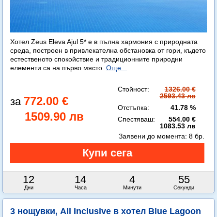
Хотел Zeus Eleva Ajul 5* е в пълна хармония с природната
среда, построен в привлекателна обстановка от гори, където
естественото спокойствие и традиционните природни
елементи са на първо място.
Още...
Стойност:
1326.00 €
2593.43 лв
772.00 €
Отстъпка:
41.78 %
1509.90 лв
Спестяваш:
554.00 €
1083.53 лв
Заявени до момента:
8 бр.
12
14
4
54
Дни
Часа
Минути
Секунди
3 нощувки, All Inclusive в хотел Blue Lagoon