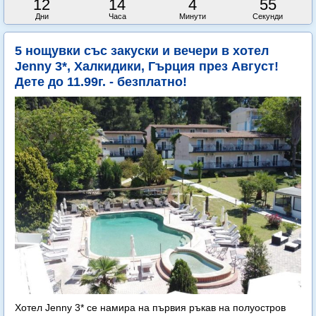
12
14
4
54
Дни
Часа
Минути
Секунди
5 нощувки със закуски и вечери в хотел
Jenny 3*, Халкидики, Гърция през Август!
Дете до 11.99г. - безплатно!
Хотел Jenny 3* се намира на първия ръкав на полуостров