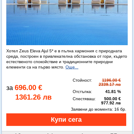
Хотел Zeus Eleva Ajul 5* е в пълна хармония с природната
среда, построен в привлекателна обстановка от гори, където
естественото спокойствие и традиционните природни
елементи са на първо място.
Още...
Стойност:
1196.00 €
2339.17 лв
696.00 €
Отстъпка:
41.81 %
1361.26 лв
Спестяваш:
500.00 €
977.92 лв
Заявени до момента:
16 бр.