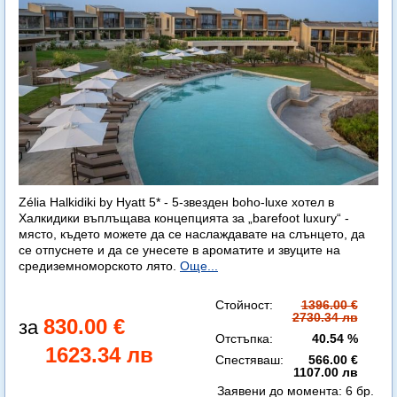
Zélia Halkidiki by Hyatt 5* - 5-звезден boho-luxe хотел в
Халкидики въплъщава концепцията за „barefoot luxury“ -
място, където можете да се наслаждавате на слънцето, да
се отпуснете и да се унесете в ароматите и звуците на
средиземноморското лято.
Още...
Стойност:
1396.00 €
2730.34 лв
830.00 €
Отстъпка:
40.54 %
1623.34 лв
Спестяваш:
566.00 €
1107.00 лв
Заявени до момента:
6 бр.