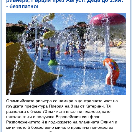
ривиера, Гърция през Август! Деца до 1.99г.
- безплатно!
Олимпийската ривиера се намира в централната част на
гръцката префектура Пиерия на 8 км от Катерини. Тя
разполага с близо 70 км чисти пясъчни плажове, като
няколко пъти е получава Европейския син флаг.
Разположенитето й в подножието на планината Олимп и
митичното й божествено минало привличат множество