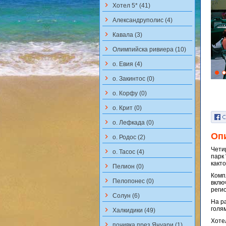
keyboard_arrow_right
Хотел 5* (41)
keyboard_arrow_right
Aлександруполис (4)
keyboard_arrow_right
Кавала (3)
keyboard_arrow_right
Олимпийска ривиера (10)
keyboard_arrow_right
о. Евия (4)
keyboard_arrow_right
о. Закинтос (0)
keyboard_arrow_right
о. Корфу (0)
keyboard_arrow_right
о. Крит (0)
keyboard_arrow_right
о. Лефкада (0)
Оп
keyboard_arrow_right
о. Родос (2)
Чети
keyboard_arrow_right
о. Тасос (4)
парк
както
keyboard_arrow_right
Пелион (0)
Комп
keyboard_arrow_right
Пелопонес (0)
вклю
реги
keyboard_arrow_right
Солун (6)
На р
голя
keyboard_arrow_right
Халкидики (49)
Хотел
keyboard_arrow_right
почивка през Януари (1)