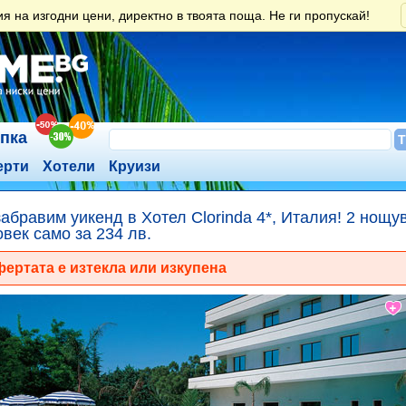
 на изгодни цени, директно в твоята поща. Не ги пропускай!
ъпка
ерти
Хотели
Круизи
абравим уикенд в Хотел Clorinda 4*, Италия! 2 нощув
овек само за 234 лв.
ертата е изтекла или изкупена