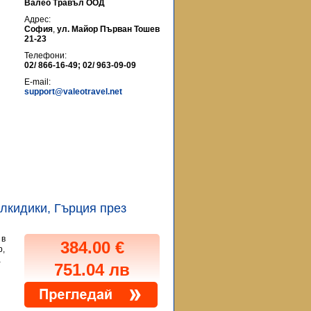
Валео Травъл ООД
Адрес:
София
,
ул. Майор Първан Тошев
21-23
Телефони:
02/ 866-16-49; 02/ 963-09-09
E-mail:
support@valeotravel.net
Халкидики, Гърция през
 в
384.00 €
p,
а
751.04 лв