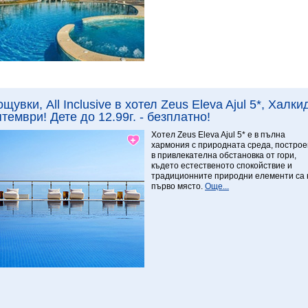
Виж повече
ощувки, All Inclusive в хотел Zeus Eleva Ajul 5*, Халк
тември! Дете до 12.99г. - безплатно!
9 Превъзходен
Хотел Zeus Eleva Ajul 5* е в пълна
хармония с природната среда, построе
в привлекателна обстановка от гори,
където естественото спокойствие и
традиционните природни елементи са 
първо място.
Още...
Виж повече