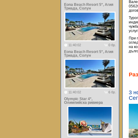
Вале
Eona Beach Resort 5*, Агия
0562
Триада, Солун
догов
Туро
инди
чужб
услу
При 
огле
11:40:02
0 бр.
на к
дълг
Eona Beach Resort 5*, Агия
Триада, Солун
Ра
3 н
11:40:02
6 бр.
Сеп
Olympic Star 4*,
Олимпийска ривиера