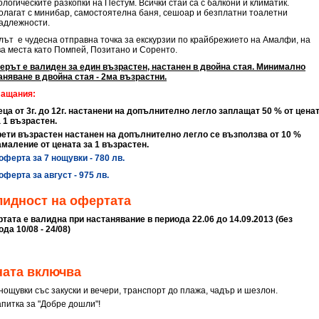
логическите разкопки на Пестум. Всички стаи са с балкони и климатик.
олагат с минибар, самостоятелна баня, сешоар и безплатни тоалетни
адлежности.
лът е чудесна отправна точка за екскурзии по крайбрежието на Амалфи, на
ва места като Помпей, Позитано и Соренто.
ерът е валиден за един възрастен, настанен в двойна стая. Минимално
аняване в двойна стая - 2ма възрастни.
ащания:
еца от 3г. до 12г. настанени на допълнително легло заплащат 50 % от цена
а 1 възрастен.
рети възрастен настанен на допълнително легло се възползва от 10 %
амаление от цената за 1 възрастен.
оферта за 7 нощувки - 780 лв.
оферта за август - 975 лв.
лидност на офертата
тата е валидна при настанявание в периода 22.06 до 14.09.2013 (без
да 10/08 - 24/08)
ната включва
нощувки със закуски и вечери, транспорт до плажа, чадър и шезлон.
апитка за "Добре дошли"!