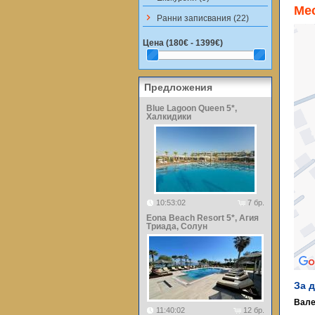
Ме
keyboard_arrow_right
Ранни записвания (22)
Цена (
180€ - 1399€
)
Предложения
Blue Lagoon Queen 5*,
Халкидики
10:53:02
7 бр.
Eona Beach Resort 5*, Агия
Триада, Солун
За 
Вале
11:40:02
12 бр.