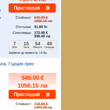
н
Стойност:
540.00 €
н
1056.15 лв
Отстъпка:
31.85 %
Спестяваш:
172.00 €
336.40 лв
7
15
54
46
Дни
Часа
Минути
Секунди
Заявени до момента:
14 бр.
вала, Гърция през
540.00 €
1056.15 лв
Стойност:
718.00 €
1404.29 лв