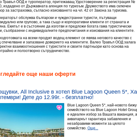
о Травъл ООД е туроператор, притежаващ Удостоверение за регистрация №
0, издадено от Държавната агенция по туризъм. Дружеството има сключен
ор за застраховка, съгласно изискването на чл. 42 от Закона за туризма.
ператорът обслужва български и чуждестранни туристи, пътуващи
видуално или групово, а така също и корпоративни клиенти от страната и
ина. Екипът е в състояние да изготви и предложи богата гама туристически
ги, съобразени с индивидуалните предпочитания и изисквания на клиентите.
подготовката на всеки продукт водещ елемент се явява неговото качество с
д спечелване и запазване доверието на клиентите. Валео Травъл ООД залага
оректни взаимоотношения с туристите и своите партньори като основа на
отрайно и ползотворно сътрудничество.
згледайте още наши оферти
ощувки, All Inclusive в хотел Blue Lagoon Queen 5*, 
тември! Дете до 12.99г. - безплатно!
Blue Lagoon Queen 5*, най-новото бижу
семейството на Blue Lagoon Hotel Grou
е идеален избор за Вашата ваканция, 
аквапаркът гарантира забавления и
незабравими моменти за цялото
семейство.
Още...