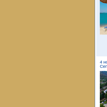
4 н
Сеп