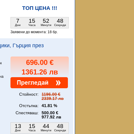
ТОП ЦЕНА !!!
7
15
52
46
Дни
Часа
Минути
Секунди
Заявени до момента:
18 бр.
идики, Гърция през
696.00 €
н
1361.26 лв
на
Стойност:
1196.00 €
2339.17 лв
Отстъпка:
41.81 %
Спестяваш:
500.00 €
977.92 лв
13
15
44
46
Дни
Часа
Минути
Секунди