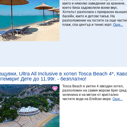
както и няколко заведения за хранене,
които биха задоволили всеки вкус.
Хотелът разполага с прекрасен външе
басейн, както и детски такъв. На
разположение на гостите са още часте
плаж, спа център и тенис корт.
Още...
Виж повече
7.5 Отличен
ощувки, Ultra All Inclusive в хотел Tosca Beach 4*, Ка
тември! Дете до 11.99г. - безплатно!
Tosca Beach е уютен 4 звезден хотел,
разположен на самия морски бряг сред
зеленина и на метри от кристално
чистите води на Егейско море.
Още...