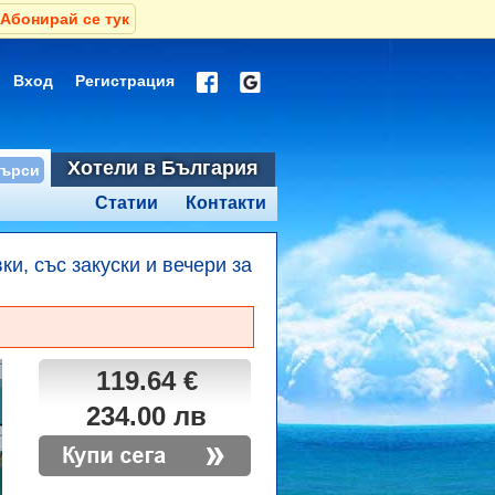
Абонирай се тук
Вход
Регистрация
Хотели в България
Статии
Контакти
ки, със закуски и вечери за
119.64 €
234.00 лв