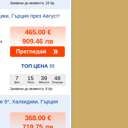
Заявени до момента:
16 бр.
дики, Гърция през Август!
465.00 €
909.46 лв
ца
и
ТОП ЦЕНА !!!
7
15
39
46
Дни
Часа
Минути
Секунди
Заявени до момента:
8 бр.
ce 5*, Халкидики, Гърция
368.00 €
719.75 лв