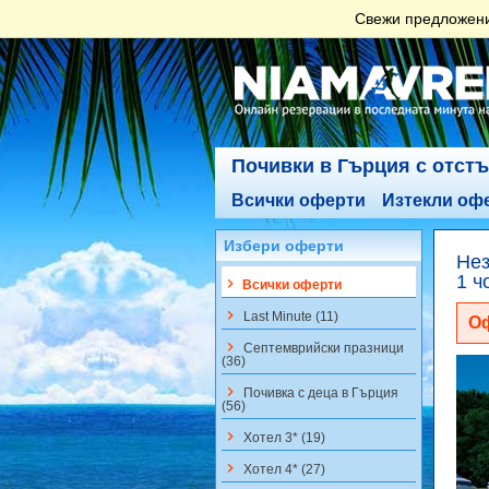
Свежи предложения
Почивки в Гърция с отст
Всички оферти
Изтекли оф
Избери оферти
Нез
1 ч
keyboard_arrow_right
Всички оферти
keyboard_arrow_right
Last Minute (11)
Оф
keyboard_arrow_right
Септемврийски празници
(36)
keyboard_arrow_right
Почивка с деца в Гърция
(56)
keyboard_arrow_right
Хотел 3* (19)
keyboard_arrow_right
Хотел 4* (27)