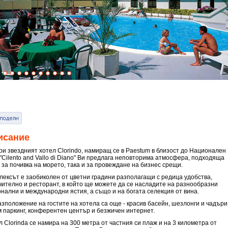
исание
ри звездният хотел Clorindo, намиращ се в Paestum в близост до Национален
 "Cilento and Vallo di Diano" Ви предлага неповторима атмосфера, подходяща
 за почивка на морето, така и за провеждане на бизнес срещи.
лексът е заобиколен от цветни градини разполагащи с редица удобства,
чително и ресторант, в който ще можете да се насладите на разнообразни
онални и международни ястия, а също и на богата селекция от вина.
азположение на гостите на хотела са още - красив басейн, шезлонги и чадъри
м паркинг, конферентен център и безжичен интернет.
 Clorinda се намира на 300 метра от частния си плаж и на 3 километра от