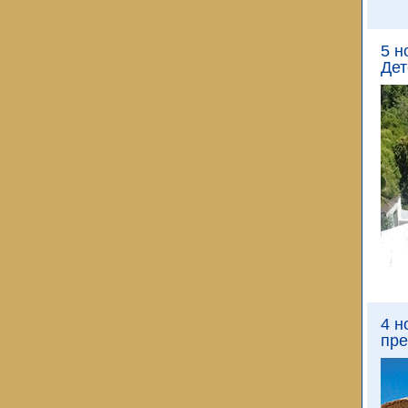
5 н
Дет
4 н
пре