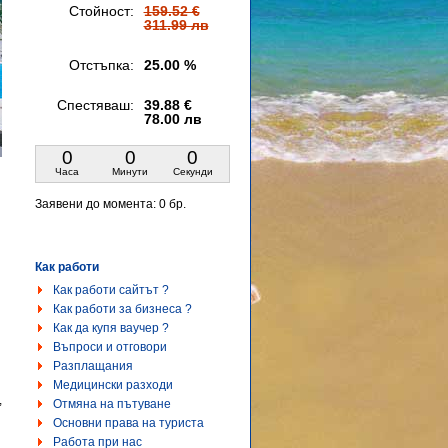
Стойност:
159.52 €
311.99 лв
Отстъпка:
25.00 %
Спестяваш:
39.88 €
78.00 лв
0
0
0
Часа
Минути
Секунди
Заявени до момента:
0 бр.
Как работи
Как работи сайтът ?
Как работи за бизнеса ?
Как да купя ваучер ?
Въпроси и отговори
Разплащания
Медицински разходи
,
Отмяна на пътуване
Основни права на туриста
Работа при нас