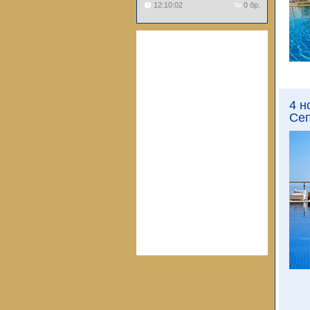
12:10:02
0 бр.
4 н
Сеп