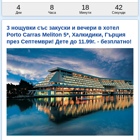
4
8
18
41
Дни
Часа
Минути
Секунди
3 нощувки със закуски и вечери в хотел
Porto Carras Meliton 5*, Халкидики, Гърция
през Септември! Дете до 11.99г. - безплатно!