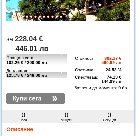
228.04 €
446.01 лв
Плащаш сега:
Стойност:
302.17 €
102.26 € / 200.00 лв
590.99 лв
Отстъпка:
24.53 %
Доплащаш:
125.78 € / 246.00 лв
Спестяваш:
74.13 €
144.99 лв
Заявени до момента:
0 бр.
0
0
0
Часа
Минути
Секунди
Описание