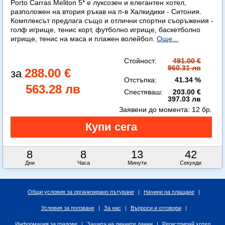
Porto Carras Meliton 5* е луксозен и елегантен хотел,
разположен на втория ръкав на п-в Халкидики - Ситония.
Комплексът предлага също и отлични спортни съоръжения -
голф игрище, тенис корт, футболно игрище, баскетболно
игрище, тенис на маса и плажен волейбол.
Още...
Стойност:
491.00 €
960.31 лв
288.00 €
Отстъпка:
41.34 %
563.28 лв
Спестяваш:
203.00 €
397.03 лв
Заявени до момента:
12 бр.
8
8
13
41
Дни
Часа
Минути
Секунди
Общи условия за организирано пътуване
|
Начини на плащане
|
Условия за ползване
|
За нас
|
Въпроси и отговори
|
Информация за градове
|
Защита на личните данни
|
Регистрирай хотел