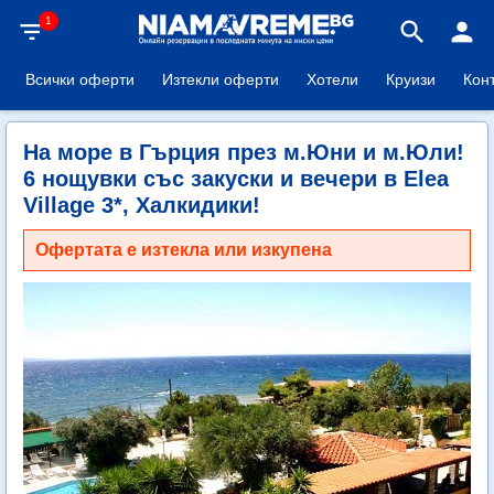
1
filter_list
search
person
Всички оферти
Изтекли оферти
Хотели
Круизи
Кон
На море в Гърция през м.Юни и м.Юли!
6 нощувки със закуски и вечери в Elea
Village 3*, Халкидики!
Офертата е изтекла или изкупена