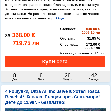
гости елегантни стаи и апартаменти, както и няколко
заведения за хранене, които биха задоволили всеки вкус.
Хотелът разполага с прекрасен външен басейн, както и
детски такъв. На разположение на гостите са още частен
плаж, спа център и тенис корт.
Още...
Стойност:
540.00 €
1056.15 лв
368.00 €
Отстъпка:
31.85 %
719.75 лв
Спестяваш:
172.00 €
336.40 лв
Заявени до момента:
14 бр.
8
8
28
41
Дни
Часа
Минути
Секунди
4 нощувки, Ultra All Inclusive в хотел Tosca
Beach 4*, Кавала, Гърция през Септември!
Дете до 11.99г. - безплатно!