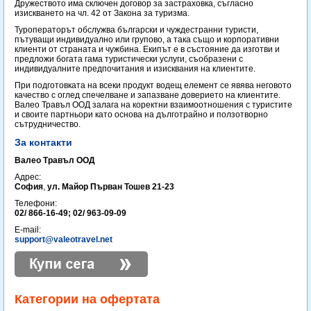
Дружеството има сключен договор за застраховка, съгласно
изискването на чл. 42 от Закона за туризма.
Туроператорът обслужва български и чуждестранни туристи,
пътуващи индивидуално или групово, а така също и корпоративни
клиенти от страната и чужбина. Екипът е в състояние да изготви и
предложи богата гама туристически услуги, съобразени с
индивидуалните предпочитания и изисквания на клиентите.
При подготовката на всеки продукт водещ елемент се явява неговото
качество с оглед спечелване и запазване доверието на клиентите.
Валео Травъл ООД залага на коректни взаимоотношения с туристите
и своите партньори като основа на дълготрайно и ползотворно
сътрудничество.
За контакти
Валео Травъл ООД
Адрес:
София
,
ул. Майор Първан Тошев 21-23
Телефони:
02/ 866-16-49; 02/ 963-09-09
E-mail:
support@valeotravel.net
Категории на офертата