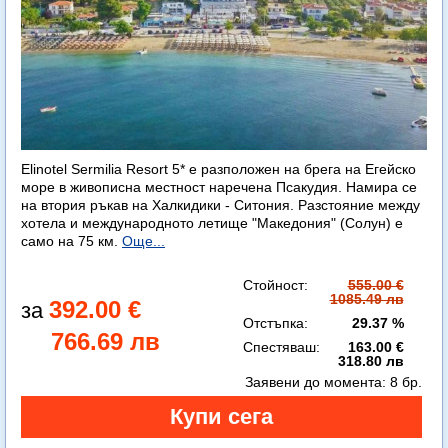
Elinotel Sermilia Resort 5* е разположен на брега на Егейско
море в живописна местност наречена Псакудия. Намира се
на втория ръкав на Халкидики - Ситония. Разстояние между
хотела и международното летище "Македония" (Солун) е
само на 75 км.
Още...
Стойност:
555.00 €
1085.49 лв
392.00 €
Отстъпка:
29.37 %
766.69 лв
Спестяваш:
163.00 €
318.80 лв
Заявени до момента:
8 бр.