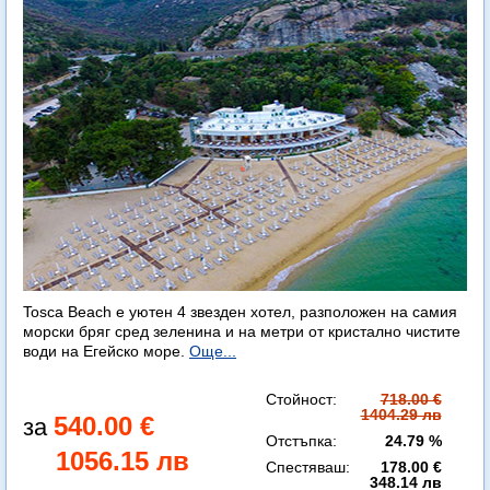
Tosca Beach е уютен 4 звезден хотел, разположен на самия
морски бряг сред зеленина и на метри от кристално чистите
води на Егейско море.
Още...
Стойност:
718.00 €
1404.29 лв
540.00 €
Отстъпка:
24.79 %
1056.15 лв
Спестяваш:
178.00 €
348.14 лв