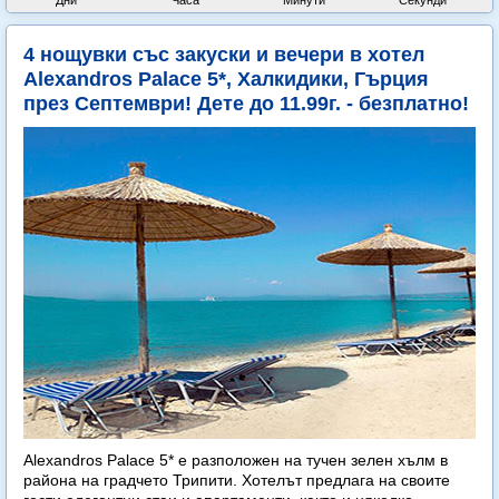
Дни
Часа
Минути
Секунди
4 нощувки със закуски и вечери в хотел
Alexandros Palace 5*, Халкидики, Гърция
през Септември! Дете до 11.99г. - безплатно!
Alexandros Palace 5* e разположен на тучен зелен хълм в
района на градчето Трипити. Хотелът предлага на своите