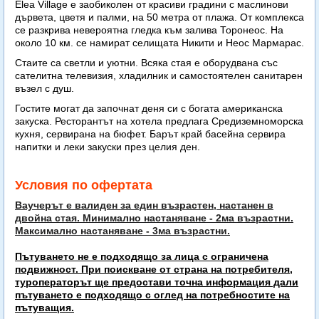
Elea Village е заобиколен от красиви градини с маслинови
дървета, цветя и палми, на 50 метра от плажа. От комплекса
се разкрива невероятна гледка към залива Торонеос. На
около 10 км. се намират селищата Никити и Неос Мармарас.
Стаите са светли и уютни. Всяка стая е оборудвана със
сателитна телевизия, хладилник и самостоятелен санитарен
възел с душ.
Гостите могат да започнат деня си с богата американска
закуска. Ресторантът на хотела предлага Средиземноморска
кухня, сервирана на бюфет. Барът край басейна сервира
напитки и леки закуски през целия ден.
Условия по офертата
Ваучерът е валиден за един възрастен, настанен в
двойна стая. Минимално настаняване - 2ма възрастни.
Максимално настаняване - 3ма възрастни.
Пътуването не е подходящо за лица с ограничена
подвижност. При поискване от страна на потребителя,
туроператорът ще предостави точна информация дали
пътуването е подходящо с оглед на потребностите на
пътуващия.