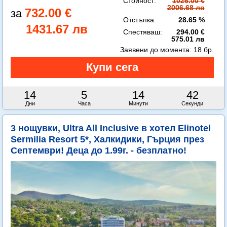
Стойност:
1026.00 €
2006.68 лв
732.00 €
Отстъпка:
28.65 %
1431.67 лв
Спестяваш:
294.00 €
575.01 лв
Заявени до момента:
18 бр.
14
5
14
41
Дни
Часа
Минути
Секунди
3 нощувки, Ultra All Inclusive в хотел Elinotel
Sermilia Resort 5*, Халкидики, Гърция през
Септември! Деца до 1.99г. - безплатно!