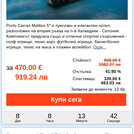
Porto Carras Meliton 5* е луксозен и елегантен хотел,
разположен на втория ръкав на п-в Халкидики - Ситония.
Комплексът предлага също и отлични спортни съоръжения -
голф игрище, тенис корт, футболно игрище, баскетболно
игрище, тенис на маса и плажен волейбол.
Още...
Стойност:
809.00 €
1582.27 лв
470.00 €
Отстъпка:
41.90 %
919.24 лв
Спестяваш:
339.00 €
663.03 лв
Заявени до момента:
12 бр.
8
8
13
41
Дни
Часа
Минути
Секунди