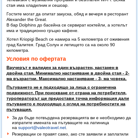
стая има хладилник и сешоар.
Гостите могат да опитат закуска, обяд и вечеря в ресторант
Alexander the Great.
В бар Dolphins до басейна се сервират коктейли, а хотелът
има и традиционно гръцко кафене.
Хотел Kriopigi Beach се намира на 5 километра от оживения
град Калитея. Град Солун и летището са на около 90
километра.
Условия по офертата
Ваучерът е валиден за един възрастен, настанен в
двойна стая. Минимално настаняване в двойна стая - 2-
ма възрастни. Максимално настаняване - 3- ма човека.
Пътуването не е подходящо за лица с ограничена
подвижност. При поискване от страна на потребителя,
туроператорът ще предостави точна информация дали
пътуването е подходящо с оглед на потребностите на
пътуващия.
За да бъде потвърдена резервацията ви е необходимо да
изпратите имената на пътуващите на латиница
на
support@valeotravel.net
.
Резервации се правят само, ако сте заявили и заплатили