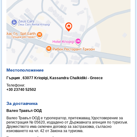
Местоположение
Гърция
,
63077 Kriopigi, Kassandra Chalkidiki - Greece
Телефони:
+30 23740 52502
За доставчика
Валео Травъл ООД
Валео Травъл ООД е туроператор, притежаващ Удостоверение за
регистрация № 05620, издадено от Държавната агенция по туризъм.
Дружеството има сключен договор за застраховка, съгласно
изискването на чл. 42 от Закона за туризма.