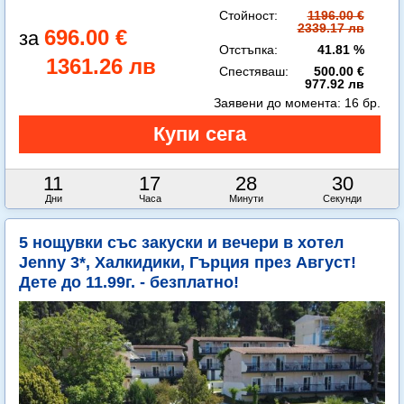
Стойност:
1196.00 €
2339.17 лв
696.00 €
Отстъпка:
41.81 %
1361.26 лв
Спестяваш:
500.00 €
977.92 лв
Заявени до момента:
16 бр.
11
17
28
27
Дни
Часа
Минути
Секунди
5 нощувки със закуски и вечери в хотел
Jenny 3*, Халкидики, Гърция през Август!
Дете до 11.99г. - безплатно!