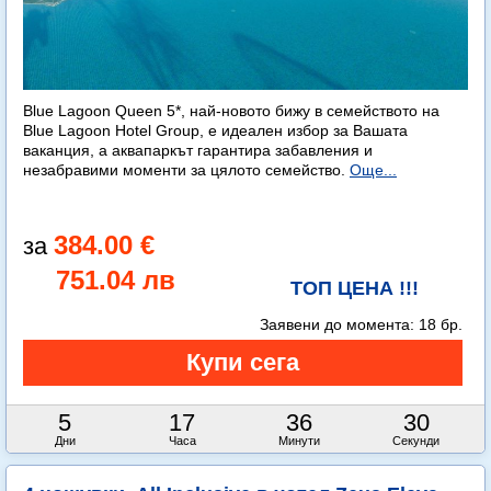
Blue Lagoon Queen 5*, най-новото бижу в семейството на
Blue Lagoon Hotel Group, е идеален избор за Вашата
ваканция, а аквапаркът гарантира забавления и
незабравими моменти за цялото семейство.
Още...
384.00 €
751.04 лв
ТОП ЦЕНА !!!
Заявени до момента:
18 бр.
5
17
36
27
Дни
Часа
Минути
Секунди