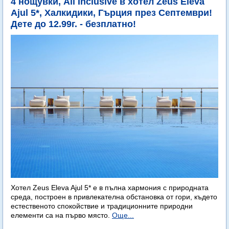
4 нощувки, All Inclusive в хотел Zeus Eleva
Ajul 5*, Халкидики, Гърция през Септември!
Дете до 12.99г. - безплатно!
Хотел Zeus Eleva Ajul 5* е в пълна хармония с природната
среда, построен в привлекателна обстановка от гори, където
естественото спокойствие и традиционните природни
елементи са на първо място.
Още...