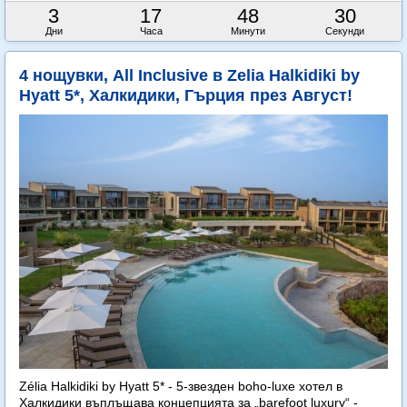
3
17
48
27
Дни
Часа
Минути
Секунди
4 нощувки, All Inclusive в Zelia Halkidiki by
Hyatt 5*, Халкидики, Гърция през Август!
Zélia Halkidiki by Hyatt 5* - 5-звезден boho-luxe хотел в
Халкидики въплъщава концепцията за „barefoot luxury“ -