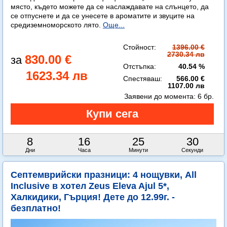
място, където можете да се наслаждавате на слънцето, да
се отпуснете и да се унесете в ароматите и звуците на
средиземноморското лято.
Още...
Стойност:
1396.00 €
2730.34 лв
830.00 €
Отстъпка:
40.54 %
1623.34 лв
Спестяваш:
566.00 €
1107.00 лв
Заявени до момента:
6 бр.
8
16
25
27
Дни
Часа
Минути
Секунди
Септемврийски празници: 4 нощувки, All
Inclusive в хотел Zeus Eleva Ajul 5*,
Халкидики, Гърция! Дете до 12.99г. -
безплатно!