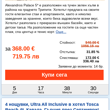
Alexandros Palace 5* e разположен на тучен зелен хълм в
района на градчето Трипити. Хотелът предлага на своите
гости елегантни стаи и апартаменти, както и няколко
заведения за хранене, които биха задоволили всеки вкус.
Хотелът разполага с прекрасен външен басейн, както и
детски такъв. На разположение на гостите са още частен
плаж, спа център и тенис корт.
Още...
Стойност:
540.00 €
1056.15 лв
368.00 €
Отстъпка:
31.85 %
719.75 лв
Спестяваш:
172.00 €
336.40 лв
Заявени до момента:
14 бр.
5
17
38
27
Дни
Часа
Минути
Секунди
4 нощувки, Ultra All Inclusive в хотел Tosca
Beach 4*, Кавала, Гърция през Септември!