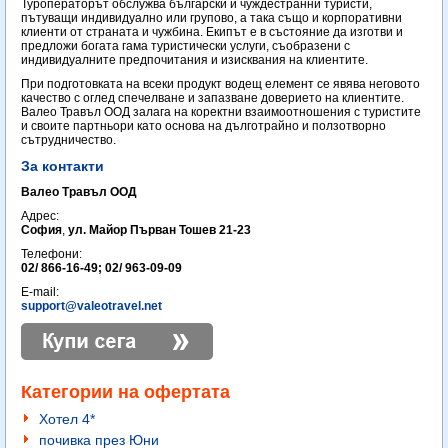
Туроператорът обслужва български и чуждестранни туристи,
пътуващи индивидуално или групово, а така също и корпоративни
клиенти от страната и чужбина. Екипът е в състояние да изготви и
предложи богата гама туристически услуги, съобразени с
индивидуалните предпочитания и изисквания на клиентите.
При подготовката на всеки продукт водещ елемент се явява неговото
качество с оглед спечелване и запазване доверието на клиентите.
Валео Травъл ООД залага на коректни взаимоотношения с туристите
и своите партньори като основа на дълготрайно и ползотворно
сътрудничество.
За контакти
Валео Травъл ООД
Адрес:
София
,
ул. Майор Първан Тошев 21-23
Телефони:
02/ 866-16-49; 02/ 963-09-09
E-mail:
support@valeotravel.net
Категории на офертата
Хотел 4*
почивка през Юни