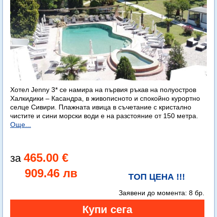
Хотел Jenny 3* се намира на първия ръкав на полуостров
Халкидики – Касандра, в живописното и спокойно курортно
селце Сивири. Плажната ивица в съчетание с кристално
чистите и сини морски води е на разстояние от 150 метра.
Още...
465.00 €
909.46 лв
ТОП ЦЕНА !!!
Заявени до момента:
8 бр.