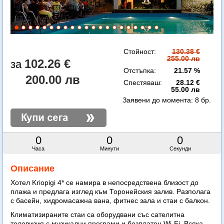
Стойност:
130.38 €
255.00 лв
102.26 €
Отстъпка:
21.57 %
200.00 лв
Спестяваш:
28.12 €
55.00 лв
Заявени до момента:
8 бр.
0
0
0
Часа
Минути
Секунди
Описание
Хотел Kriopigi 4* се намира в непосредствена близост до
плажа и предлага изглед към Торонейския залив. Разполага
с басейн, хидромасажна вана, фитнес зала и стаи с балкон.
Климатизираните стаи са оборудвани със сателитна
телевизия с музикални програми и безплатен Wi-Fi. Всяка