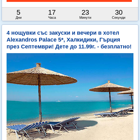
5
17
23
27
Дни
Часа
Минути
Секунди
4 нощувки със закуски и вечери в хотел
Alexandros Palace 5*, Халкидики, Гърция
през Септември! Дете до 11.99г. - безплатно!