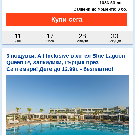
1083.53 лв
Заявени до момента:
8 бр.
11
17
28
27
Дни
Часа
Минути
Секунди
3 нощувки, All Inclusive в хотел Blue Lagoon
Queen 5*, Халкидики, Гърция през
Септември! Дете до 12.99г. - безплатно!