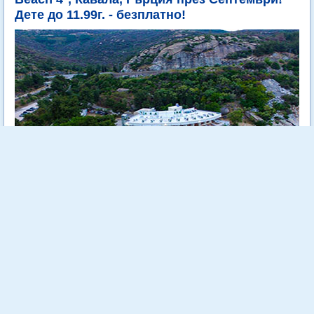
Дете до 11.99г. - безплатно!
Tosca Beach е уютен 4 звезден хотел, разположен на самия
морски бряг сред зеленина и на метри от кристално чистите
води на Егейско море.
Още...
Стойност:
718.00 €
1404.29 лв
540.00 €