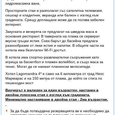
хидромасажна вана.
Просторните стаи и разполагат със сателитна телевизия,
сешоар и хладилник, веранда или балкон с изглед към
градината. Срещу доплащане може да се ползва кабелен
интернет.
Закуската и вечерята се предлагат на шведска маса в
основния ресторант. В таверната на плажа се сервират
вкусни гръцки ястия. Снек-барът до басейна предлага
разнообразие от леки ястия и напитки. В общите части на
хотела има безплатен Wi-Fi достъп.
В хотела има спортно-развлекателни съоръжения като
игрища за баскетбол и плажен волейбол, а също маса за
тенис. Могат да се наемат планински велосипеди.
Хотел Lagomandra 4* е само на 6 километра от град Неос
Мармарас и на 150 метра от плажа, до който се стига по
пешеходен мост
Ваучерът е валиден за един възрастен, настанен в
двойна луксозна стая с изглед към градината.
Минимално настаняване в двойна стая - 2ма възрастни.
За да бъде потвърдена резервацията ви е необходимо да