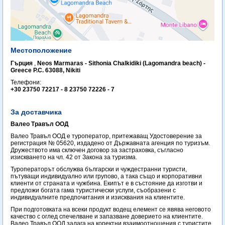
Местоположение
Гърция
,
Neos Marmaras - Sithonia Chalkidiki (Lagomandra beach) -
Greece P.C. 63088, Nikiti
Телефони:
+30 23750 72217 - 8 23750 72226 - 7
За доставчика
Валео Травъл ООД
Валео Травъл ООД е туроператор, притежаващ Удостоверение за
регистрация № 05620, издадено от Държавната агенция по туризъм.
Дружеството има сключен договор за застраховка, съгласно
изискването на чл. 42 от Закона за туризма.
Туроператорът обслужва български и чуждестранни туристи,
пътуващи индивидуално или групово, а така също и корпоративни
клиенти от страната и чужбина. Екипът е в състояние да изготви и
предложи богата гама туристически услуги, съобразени с
индивидуалните предпочитания и изисквания на клиентите.
При подготовката на всеки продукт водещ елемент се явява неговото
качество с оглед спечелване и запазване доверието на клиентите.
Валео Травъл ООД залага на коректни взаимоотношения с туристите