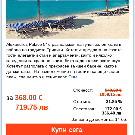
Alexandros Palace 5* e разположен на тучен зелен хълм в
района на градчето Трипити. Хотелът предлага на своите
гости елегантни стаи и апартаменти, както и няколко
заведения за хранене, които биха задоволили всеки вкус.
Хотелът разполага с прекрасен външен басейн, както и
детски такъв. На разположение на гостите са още частен
плаж, спа център и тенис корт.
Още...
Стойност:
540.00 €
1056.15 лв
368.00 €
Отстъпка:
31.85 %
719.75 лв
Спестяваш:
172.00 €
336.40 лв
Заявени до момента:
14 бр.