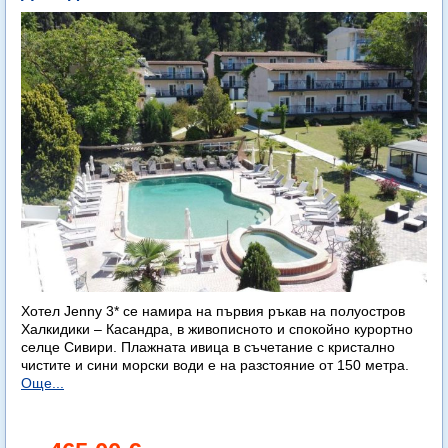
Хотел Jenny 3* се намира на първия ръкав на полуостров
Халкидики – Касандра, в живописното и спокойно курортно
селце Сивири. Плажната ивица в съчетание с кристално
чистите и сини морски води е на разстояние от 150 метра.
Още...