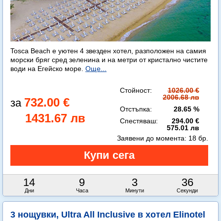
Tosca Beach е уютен 4 звезден хотел, разположен на самия
морски бряг сред зеленина и на метри от кристално чистите
води на Егейско море.
Още...
Стойност:
1026.00 €
2006.68 лв
732.00 €
Отстъпка:
28.65 %
1431.67 лв
Спестяваш:
294.00 €
575.01 лв
Заявени до момента:
18 бр.
14
9
3
35
Дни
Часа
Минути
Секунди
3 нощувки, Ultra All Inclusive в хотел Elinotel