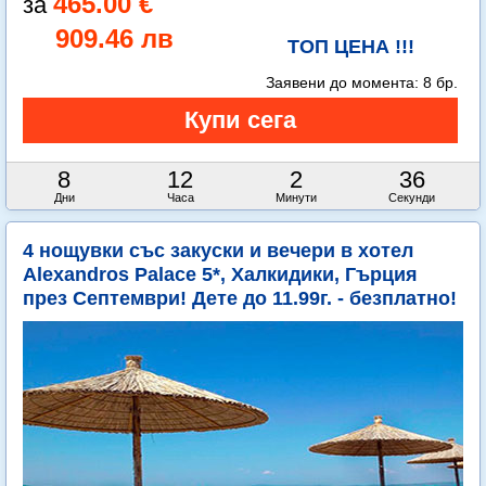
465.00 €
909.46 лв
ТОП ЦЕНА !!!
Заявени до момента:
8 бр.
8
12
2
35
Дни
Часа
Минути
Секунди
4 нощувки със закуски и вечери в хотел
Alexandros Palace 5*, Халкидики, Гърция
през Септември! Дете до 11.99г. - безплатно!