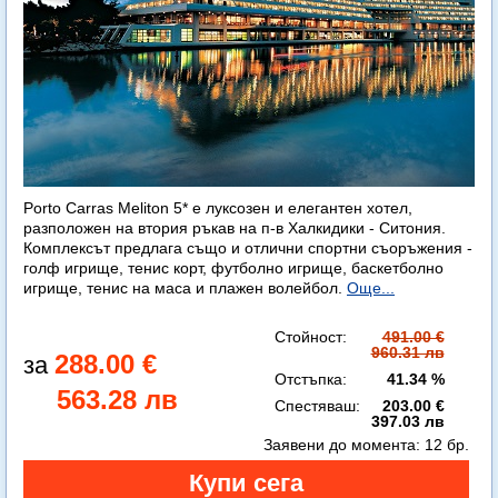
Porto Carras Meliton 5* е луксозен и елегантен хотел,
разположен на втория ръкав на п-в Халкидики - Ситония.
Комплексът предлага също и отлични спортни съоръжения -
голф игрище, тенис корт, футболно игрище, баскетболно
игрище, тенис на маса и плажен волейбол.
Още...
Стойност:
491.00 €
960.31 лв
288.00 €
Отстъпка:
41.34 %
563.28 лв
Спестяваш:
203.00 €
397.03 лв
Заявени до момента:
12 бр.