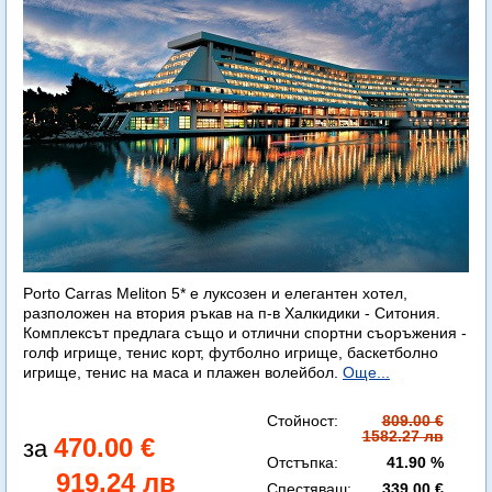
Porto Carras Meliton 5* е луксозен и елегантен хотел,
разположен на втория ръкав на п-в Халкидики - Ситония.
Комплексът предлага също и отлични спортни съоръжения -
голф игрище, тенис корт, футболно игрище, баскетболно
игрище, тенис на маса и плажен волейбол.
Още...
Стойност:
809.00 €
1582.27 лв
470.00 €
Отстъпка:
41.90 %
919.24 лв
Спестяваш:
339.00 €