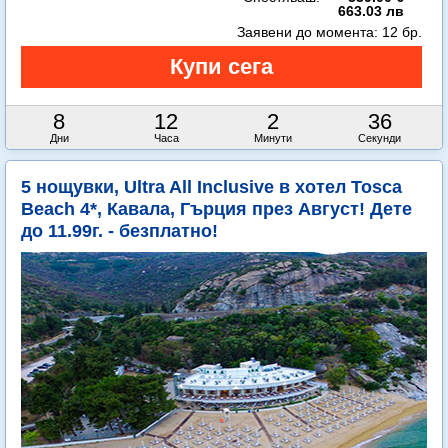
663.03 лв
Заявени до момента:
12 бр.
8
12
2
35
Дни
Часа
Минути
Секунди
5 нощувки, Ultra All Inclusive в хотел Tosca
Beach 4*, Кавала, Гърция през Август! Дете
до 11.99г. - безплатно!