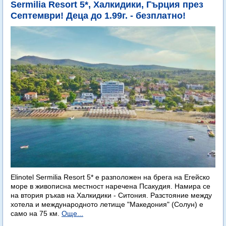
Sermilia Resort 5*, Халкидики, Гърция през
Септември! Деца до 1.99г. - безплатно!
Elinotel Sermilia Resort 5* е разположен на брега на Егейско
море в живописна местност наречена Псакудия. Намира се
на втория ръкав на Халкидики - Ситония. Разстояние между
хотела и международното летище "Македония" (Солун) е
само на 75 км.
Още...