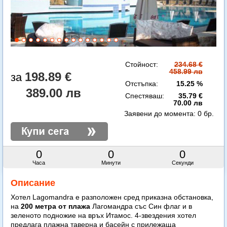
Стойност:
234.68 €
458.99 лв
198.89 €
Отстъпка:
15.25 %
389.00 лв
Спестяваш:
35.79 €
70.00 лв
Заявени до момента:
0 бр.
0
0
0
Часа
Минути
Секунди
Описание
Хотел Lagomandra е разположен сред приказна обстановка,
на
200 метра от плажа
Лагомандра със Син флаг и в
зеленото подножие на връх Итамос. 4-звездения хотел
предлага плажна таверна и басейн с прилежаща