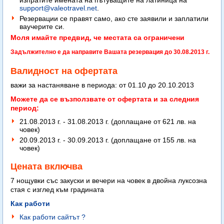
изпратите имената на пътуващите на латиница на
support@valeotravel.net
.
Резервации се правят само, ако сте заявили и заплатили
ваучерите си.
Моля имайте предвид, че местата са ограничени
Задължително е да направите Вашата резервация до 30.08.2013 г.
Валидност на офертата
важи за настаняване в периода: от 01.10 дo 20.10.2013
Можете да се възползвате от офертата и за следния
период:
21.08.2013 г. - 31.08.2013 г. (доплащане от 621 лв. на
човек)
20.09.2013 г. - 30.09.2013 г. (доплащане от 155 лв. на
човек)
Цената включва
7 нощувки със закуски и вечери на човек в двойна луксозна
стая с изглед към градината
Как работи
Как работи сайтът ?