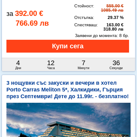
Стойност:
555.00 €
1085.49 лв
392.00 €
Отстъпка:
29.37 %
766.69 лв
Спестяваш:
163.00 €
318.80 лв
Заявени до момента:
8 бр.
4
12
7
35
Дни
Часа
Минути
Секунди
3 нощувки със закуски и вечери в хотел
Porto Carras Meliton 5*, Халкидики, Гърция
през Септември! Дете до 11.99г. - безплатно!