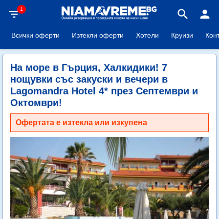
1
filter_list
search
person
Всички оферти
Изтекли оферти
Хотели
Круизи
Кон
На море в Гърция, Халкидики! 7
нощувки със закуски и вечери в
Lagomandra Hotel 4* през Септември и
Октомври!
Офертата е изтекла или изкупена