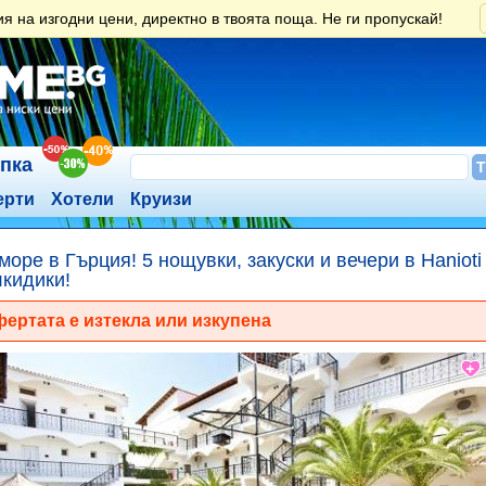
 на изгодни цени, директно в твоята поща. Не ги пропускай!
ъпка
ерти
Хотели
Круизи
море в Гърция! 5 нощувки, закуски и вечери в Hanioti 
кидики!
ертата е изтекла или изкупена