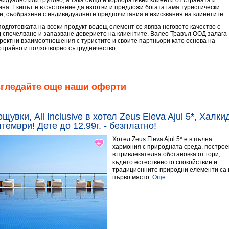
видуално или групово, а така също и корпоративни клиенти от страната и
ина. Екипът е в състояние да изготви и предложи богата гама туристически
ги, съобразени с индивидуалните предпочитания и изисквания на клиентите.
подготовката на всеки продукт водещ елемент се явява неговото качество с
д спечелване и запазване доверието на клиентите. Валео Травъл ООД залага
оректни взаимоотношения с туристите и своите партньори като основа на
отрайно и ползотворно сътрудничество.
згледайте още наши оферти
ощувки, All Inclusive в хотел Zeus Eleva Ajul 5*, Халк
тември! Дете до 12.99г. - безплатно!
Хотел Zeus Eleva Ajul 5* е в пълна
хармония с природната среда, построе
в привлекателна обстановка от гори,
където естественото спокойствие и
традиционните природни елементи са 
първо място.
Още...