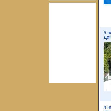
5 н
Дет
4 н