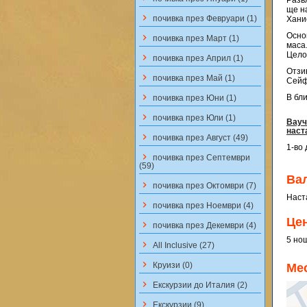
Разв
ще н
keyboard_arrow_right
почивка през Февруари (1)
Хани
Осно
keyboard_arrow_right
почивка през Март (1)
маса
Цело
keyboard_arrow_right
почивка през Април (1)
Отзи
keyboard_arrow_right
почивка през Май (1)
Сейф
keyboard_arrow_right
В бл
почивка през Юни (1)
keyboard_arrow_right
почивка през Юли (1)
Вауч
наст
keyboard_arrow_right
почивка през Август (49)
1-во 
keyboard_arrow_right
почивка през Септември
(59)
Ва
keyboard_arrow_right
почивка през Октомври (7)
Наст
keyboard_arrow_right
почивка през Ноември (4)
Це
keyboard_arrow_right
почивка през Декември (4)
5 нощ
keyboard_arrow_right
All Inclusive (27)
keyboard_arrow_right
Круизи (0)
Ме
keyboard_arrow_right
Екскурзии до Италия (2)
keyboard_arrow_right
Екскурзии (9)