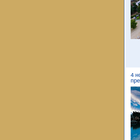
4 н
пре