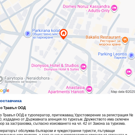
доставчика
о Травъл ООД
о Травъл ООД е туроператор, притежаващ Удостоверение за регистрация №
0, издадено от Държавната агенция по туризъм. Дружеството има сключен
ор за застраховка, съгласно изискването на чл. 42 от Закона за туризма.
ператорът обслужва български и чуждестранни туристи, пътуващи