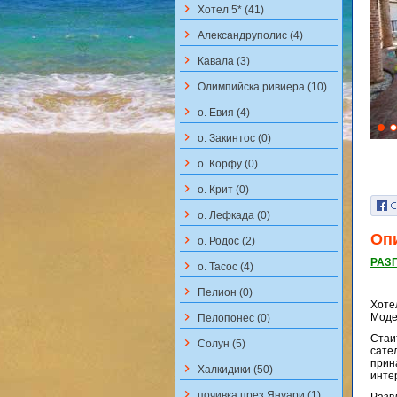
keyboard_arrow_right
Хотел 5* (41)
keyboard_arrow_right
Aлександруполис (4)
keyboard_arrow_right
Кавала (3)
keyboard_arrow_right
Олимпийска ривиера (10)
keyboard_arrow_right
о. Евия (4)
keyboard_arrow_right
о. Закинтос (0)
keyboard_arrow_right
о. Корфу (0)
keyboard_arrow_right
о. Крит (0)
keyboard_arrow_right
о. Лефкада (0)
Оп
keyboard_arrow_right
о. Родос (2)
РАЗ
keyboard_arrow_right
о. Тасос (4)
keyboard_arrow_right
Пелион (0)
Хотел
keyboard_arrow_right
Моде
Пелопонес (0)
Стаит
keyboard_arrow_right
Солун (5)
сате
прина
keyboard_arrow_right
Халкидики (50)
инте
keyboard_arrow_right
почивка през Януари (1)