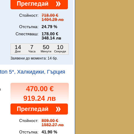
Стойност:
718.00 €
1404.29 лв
Отстъпка:
24.79 %
Спестяваш:
178.00 €
348.14 лв
14
7
50
9
Дни
Часа
Минути
Секунди
Заявени до момента:
14 бр.
iton 5*, Халкидики, Гърция
470.00 €
я
919.24 лв
Стойност:
809.00 €
1582.27 лв
Отстъпка:
41.90 %