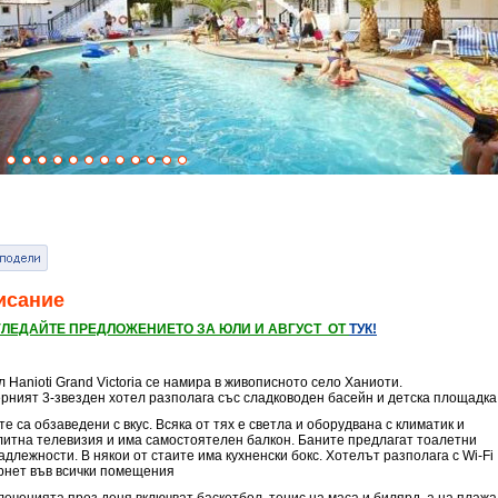
исание
ГЛЕДАЙТЕ ПРЕДЛОЖЕНИЕТО ЗА ЮЛИ И АВГУСТ ОТ
ТУК!
 Hanioti Grand Victoria се намира в живописното село Ханиоти.
рният 3-звезден хотел разполага със сладководен басейн и детска площадка
е са обзаведени с вкус. Всяка от тях е светла и оборудвана с климатик и
литна телевизия и има самостоятелен балкон. Баните предлагат тоалетни
длежности. В някои от стаите има кухненски бокс. Хотелът разполага с Wi-Fi
рнет във всички помещения