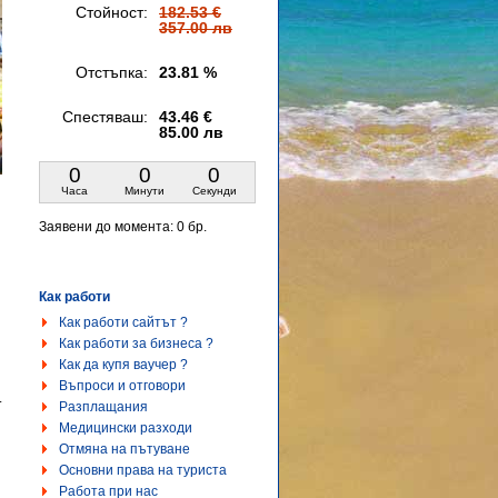
Стойност:
182.53 €
357.00 лв
Отстъпка:
23.81 %
Спестяваш:
43.46 €
85.00 лв
0
0
0
Часа
Минути
Секунди
Заявени до момента:
0 бр.
Как работи
Как работи сайтът ?
Как работи за бизнеса ?
Как да купя ваучер ?
Въпроси и отговори
.
Разплащания
Медицински разходи
Отмяна на пътуване
Основни права на туриста
Работа при нас