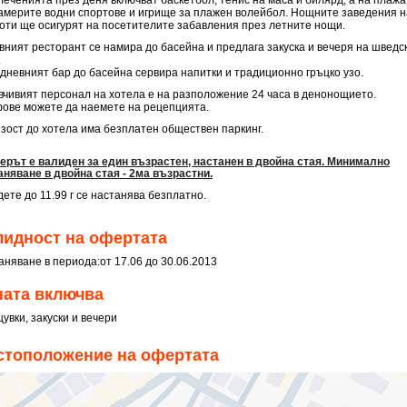
леченията през деня включват баскетбол, тенис на маса и билярд, а на плажа
америте водни спортове и игрище за плажен волейбол. Нощните заведения н
оти ще осигурят на посетителите забавления през летните нощи.
вният ресторант се намира до басейна и предлага закуска и вечеря на шведс
.
дневният бар до басейна сервира напитки и традиционно гръцко узо.
вчивият персонал на хотела е на разположение 24 часа в денонощието.
ове можете да наемете на рецепцията.
изост до хотела има безплатен обществен паркинг.
ерът е валиден за един възрастен, настанен в двойна стая. Минимално
аняване в двойна стая - 2ма възрастни.
дете до 11.99 г се настанява безплатно.
лидност на офертата
аняване в периода:
от 17.06 до 30.06.2013
ната включва
увки, закуски и вечери
стоположение на офертата