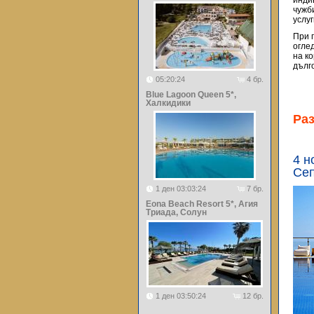
инди
чужб
услу
При 
огле
на к
дълг
05:20:24
4 бр.
Blue Lagoon Queen 5*,
Халкидики
Ра
4 н
Сеп
1 ден 03:03:24
7 бр.
Eona Beach Resort 5*, Агия
Триада, Солун
1 ден 03:50:24
12 бр.