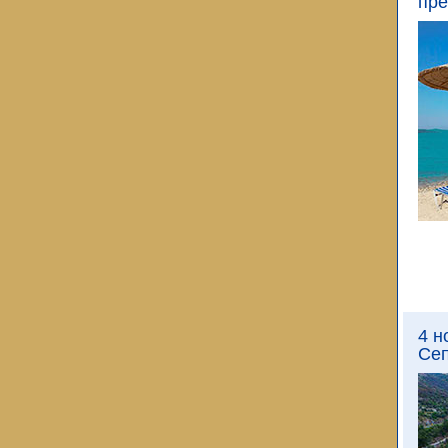
пре
4 н
Сеп