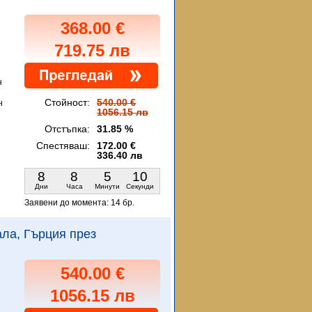
368.00 €
719.75 лв
н
Стойност:
540.00 €
н
1056.15 лв
Отстъпка:
31.85 %
Спестяваш:
172.00 €
336.40 лв
8
8
5
9
Дни
Часа
Минути
Секунди
Заявени до момента:
14 бр.
вала, Гърция през
540.00 €
1056.15 лв