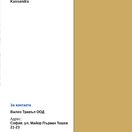
Kassandra
За контакти
Валео Травъл ООД
Адрес:
София
,
ул. Майор Първан Тошев
21-23