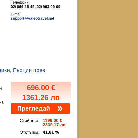
Телефони:
02/ 866-16-49; 02/ 963-09-09
E-mail:
support@valeotravel.net
идики, Гърция през
696.00 €
н
1361.26 лв
на
Стойност:
1196.00 €
2339.17 лв
Отстъпка:
41.81 %