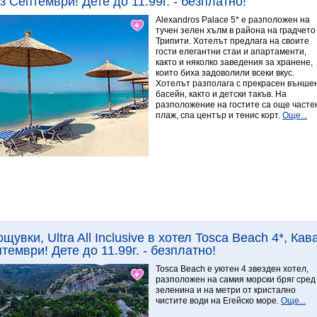
з Септември! Дете до 11.99г. - безплатно!
7.67 Отличен
Alexandros Palace 5* e разположен на
тучен зелен хълм в района на градчето
Трипити. Хотелът предлага на своите
гости елегантни стаи и апартаменти,
както и няколко заведения за хранене,
които биха задоволили всеки вкус.
Хотелът разполага с прекрасен външе
басейн, както и детски такъв. На
разположение на гостите са още часте
плаж, спа център и тенис корт.
Още...
Виж повече
7.5 Отличен
ощувки, Ultra All Inclusive в хотел Tosca Beach 4*, Ка
тември! Дете до 11.99г. - безплатно!
Tosca Beach е уютен 4 звезден хотел,
разположен на самия морски бряг сред
зеленина и на метри от кристално
чистите води на Егейско море.
Още...