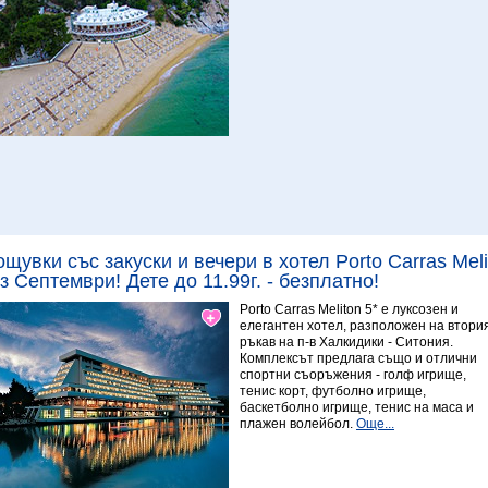
Виж повече
8.39 Превъзходен
ощувки със закуски и вечери в хотел Porto Carras Mel
з Септември! Дете до 11.99г. - безплатно!
Porto Carras Meliton 5* е луксозен и
елегантен хотел, разположен на втори
ръкав на п-в Халкидики - Ситония.
Комплексът предлага също и отлични
спортни съоръжения - голф игрище,
тенис корт, футболно игрище,
баскетболно игрище, тенис на маса и
плажен волейбол.
Още...