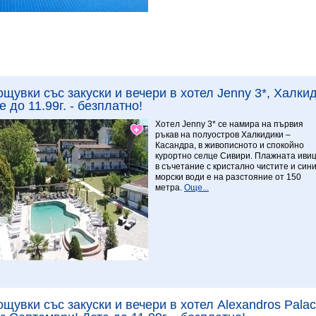
Виж повече
9.29 Изключителен
ощувки със закуски и вечери в хотел Jenny 3*, Халки
е до 11.99г. - безплатно!
Хотел Jenny 3* се намира на първия
ръкав на полуостров Халкидики –
Касандра, в живописното и спокойно
курортно селце Сивири. Плажната иви
в съчетание с кристално чистите и син
морски води е на разстояние от 150
метра.
Още...
Виж повече
ощувки със закуски и вечери в хотел Alexandros Pala