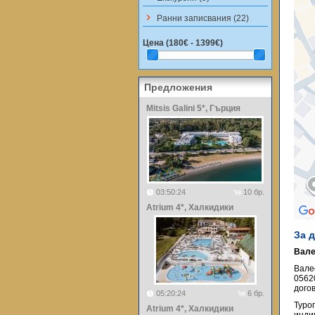
keyboard_arrow_right
Ранни записвания (22)
Цена (
180€ - 1399€
)
Предложения
Mitsis Galini 5*, Гърция
03:50:24
10 бр.
Atrium 4*, Халкидики
За 
Вале
Вале
0562
догов
05:20:24
6 бр.
Туро
Atrium 4*, Халкидики