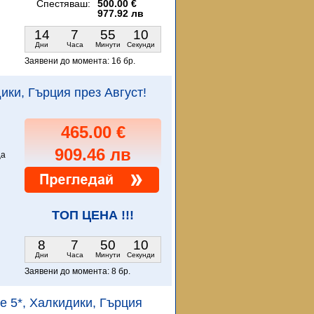
Спестяваш:
500.00 €
977.92 лв
14
7
55
9
Дни
Часа
Минути
Секунди
Заявени до момента:
16 бр.
дики, Гърция през Август!
465.00 €
909.46 лв
ца
и
ТОП ЦЕНА !!!
8
7
50
9
Дни
Часа
Минути
Секунди
Заявени до момента:
8 бр.
ce 5*, Халкидики, Гърция