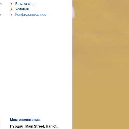
Връзка с нас
а
Условия
Конфиденциалност
ка
Местоположение
Гърция
,
Main Street, Hanioti,