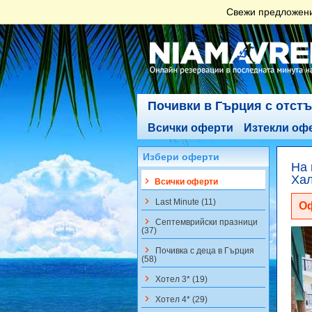
Свежи предложения
Почивки в Гърция с отст
Всички оферти
Изтекли оф
Избери оферти
На 
Хал
keyboard_arrow_right
Всички оферти
keyboard_arrow_right
Last Minute (11)
Оф
keyboard_arrow_right
Септемврийски празници
(37)
keyboard_arrow_right
Почивка с деца в Гърция
(58)
keyboard_arrow_right
Хотел 3* (19)
keyboard_arrow_right
Хотел 4* (29)