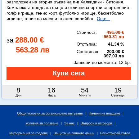
разположен на втория ръкав на п-в Халкидики - Ситония.
Комплексът предлага също и отлични спортни съоръжения -
голф игрище, тенис корт, футболно игрище, баскетболно
игрище, тенис на маса и плажен волейбол.
Още...
Стойност:
491.00 €
960.31 лв
288.00 €
Отстъпка:
41.34 %
563.28 лв
Спестяваш:
203.00 €
397.03 лв
Заявени до момента:
12 бр.
8
16
54
18
Дни
Часа
Минути
Секунди
Общи условия за организирано пътуване
|
Начини на плащане
|
Условия за ползване
|
За нас
|
Въпроси и отговори
|
Информация за градове
|
Защита на личните данни
|
Регистрирай хотел