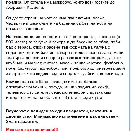
почивка. От хотела има микробус, който вози гостите до
Ахарави и Касиопи.
От двете страни на хотела има два пясъчни плажа.
Чадърите и шезлонзите на басейна са безплатно, а на
плажа се заплащат.
На разположение на гостите са 2 ресторанта – основен (с
500 места) за закуска и вечеря и до басейна за обяд, лоби
бар с тераса, открит басейн във формата на лагуна с
водопади, детски басейн, таверна, телевизионна зала, мини
театър за дневни и вечерни развлекателни пограми, детски
клуб, мини маркет, фитнес, масаж, тенис кортове, футболно
поле, баскетбол, волейбол, пинг понг, билярд, интернет, зали
за игри, всички видове водни спортове, дайвинг, велосипеди.
Всички стаи са с баня с вана, климатик, балкон,
електрически чайник, посуда, мини хладилник, сейф,
телевизор със сателит, сешоар, телефон с връзка към
интернет, смяна на бельото – 3 пъти в седмицата.
Ваучерът е валиден за един възрастен, настанен в
двойна стая. Минимално настаняване в двойна стая -
2ма възрастни.
Местата са ограничени!!!