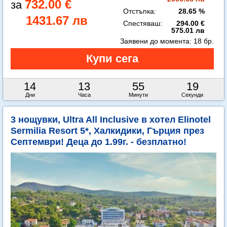
732.00 €
Отстъпка:
28.65 %
1431.67 лв
Спестяваш:
294.00 €
575.01 лв
Заявени до момента:
18 бр.
14
13
55
18
Дни
Часа
Минути
Секунди
3 нощувки, Ultra All Inclusive в хотел Elinotel
Sermilia Resort 5*, Халкидики, Гърция през
Септември! Деца до 1.99г. - безплатно!