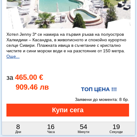
Хотел Jenny 3* се намира на първия ръкав на полуостров
Халкидики – Касандра, в живописното и спокойно курортно
селце Сивири. Плажната ивица в съчетание с кристално
чистите и сини морски води е на разстояние от 150 метра.
Още...
465.00 €
909.46 лв
ТОП ЦЕНА !!!
Заявени до момента:
8 бр.
8
16
54
18
Дни
Часа
Минути
Секунди