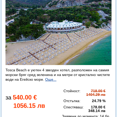
Tosca Beach е уютен 4 звезден хотел, разположен на самия
морски бряг сред зеленина и на метри от кристално чистите
води на Егейско море.
Още...
Стойност:
718.00 €
1404.29 лв
540.00 €
Отстъпка:
24.79 %
1056.15 лв
Спестяваш:
178.00 €
348.14 лв
Заявени до момента:
14 бр.