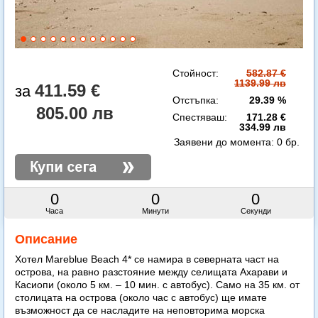
Стойност:
582.87 €
1139.99 лв
411.59 €
Отстъпка:
29.39 %
805.00 лв
Спестяваш:
171.28 €
334.99 лв
Заявени до момента:
0 бр.
0
0
0
Часа
Минути
Секунди
Описание
Хотел Mareblue Beach 4* се намира в северната част на
острова, на равно разстояние между селищата Ахарави и
Касиопи (около 5 км. – 10 мин. с автобус). Само на 35 км. от
столицата на острова (около час с автобус) ще имате
възможност да се насладите на неповторима морска