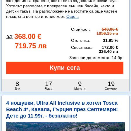
заведения за хранене, които биха задоволили всеки вкус.
Хотелът разполага с прекрасен външен басейн, както и
детски такъв. На разположение на гостите са още частен
плаж, спа център и тенис корт.
Още...
Стойност:
540.00 €
1056.15 лв
368.00 €
Отстъпка:
31.85 %
719.75 лв
Спестяваш:
172.00 €
336.40 лв
Заявени до момента:
14 бр.
8
17
9
18
Дни
Часа
Минути
Секунди
4 нощувки, Ultra All Inclusive в хотел Tosca
Beach 4*, Кавала, Гърция през Септември!
Дете до 11.99г. - безплатно!