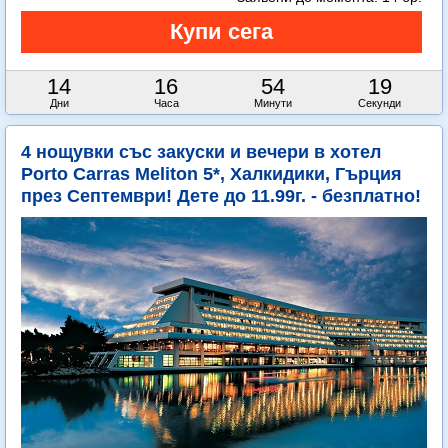
14
16
54
18
Дни
Часа
Минути
Секунди
4 нощувки със закуски и вечери в хотел
Porto Carras Meliton 5*, Халкидики, Гърция
през Септември! Дете до 11.99г. - безплатно!