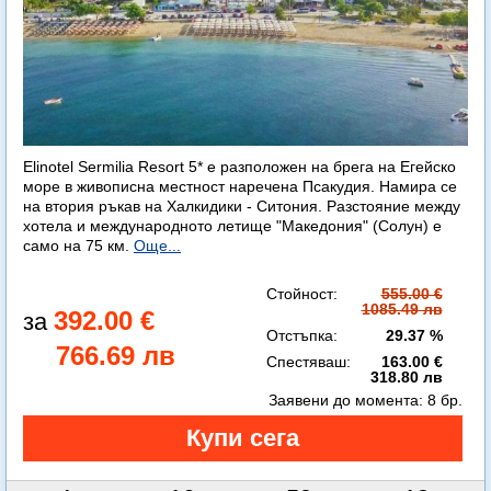
Elinotel Sermilia Resort 5* е разположен на брега на Егейско
море в живописна местност наречена Псакудия. Намира се
на втория ръкав на Халкидики - Ситония. Разстояние между
хотела и международното летище "Македония" (Солун) е
само на 75 км.
Още...
Стойност:
555.00 €
1085.49 лв
392.00 €
Отстъпка:
29.37 %
766.69 лв
Спестяваш:
163.00 €
318.80 лв
Заявени до момента:
8 бр.