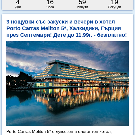
4
16
59
18
Дни
Часа
Минути
Секунди
3 нощувки със закуски и вечери в хотел
Porto Carras Meliton 5*, Халкидики, Гърция
през Септември! Дете до 11.99г. - безплатно!
Porto Carras Meliton 5* е луксозен и елегантен хотел,