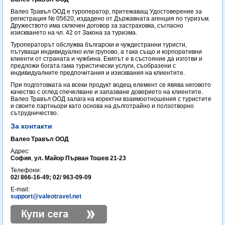
Валео Травъл ООД е туроператор, притежаващ Удостоверение за
регистрация № 05620, издадено от Държавната агенция по туризъм.
Дружеството има сключен договор за застраховка, съгласно
изискването на чл. 42 от Закона за туризма.
Туроператорът обслужва български и чуждестранни туристи,
пътуващи индивидуално или групово, а така също и корпоративни
клиенти от страната и чужбина. Екипът е в състояние да изготви и
предложи богата гама туристически услуги, съобразени с
индивидуалните предпочитания и изисквания на клиентите.
При подготовката на всеки продукт водещ елемент се явява неговото
качество с оглед спечелване и запазване доверието на клиентите.
Валео Травъл ООД залага на коректни взаимоотношения с туристите
и своите партньори като основа на дълготрайно и ползотворно
сътрудничество.
За контакти
Валео Травъл ООД
Адрес:
София
,
ул. Майор Първан Тошев 21-23
Телефони:
02/ 866-16-49; 02/ 963-09-09
E-mail:
support@valeotravel.net