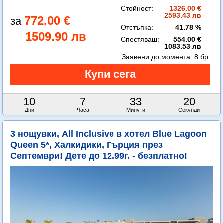
Стойност:
1326.00 €
2593.43 лв
772.00 €
Отстъпка:
41.78 %
1509.90 лв
Спестяваш:
554.00 €
1083.53 лв
Заявени до момента:
8 бр.
10
7
33
19
Дни
Часа
Минути
Секунди
3 нощувки, All Inclusive в хотел Blue Lagoon
Queen 5*, Халкидики, Гърция през
Септември! Дете до 12.99г. - безплатно!