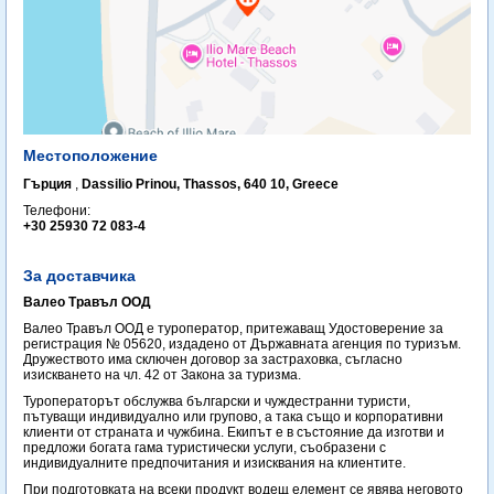
Местоположение
Гърция
,
Dassilio Prinou, Thassos, 640 10, Greece
Телефони:
+30 25930 72 083-4
За доставчика
Валео Травъл ООД
Валео Травъл ООД е туроператор, притежаващ Удостоверение за
регистрация № 05620, издадено от Държавната агенция по туризъм.
Дружеството има сключен договор за застраховка, съгласно
изискването на чл. 42 от Закона за туризма.
Туроператорът обслужва български и чуждестранни туристи,
пътуващи индивидуално или групово, а така също и корпоративни
клиенти от страната и чужбина. Екипът е в състояние да изготви и
предложи богата гама туристически услуги, съобразени с
индивидуалните предпочитания и изисквания на клиентите.
При подготовката на всеки продукт водещ елемент се явява неговото