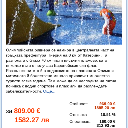
Олимпийската ривиера се намира в централната част на
гръцката префектура Пиерия на 8 км от Катерини. Тя
разполага с близо 70 км чисти пясъчни плажове, като
няколко пъти е получава Европейския син флаг.
Разположенитето й в подножието на планината Олимп и
митичното й божествено минало привличат множество
туристи всяка година. Там може да се насладите на лятна
почивка с водни спортове и плаж или да разглеждате
забележителности.
Още...
Стойност:
969.00 €
1895.20 лв
809.00 €
Отстъпка:
16.51 %
1582.27 лв
Спестяваш:
160.00 €
312.93 лв