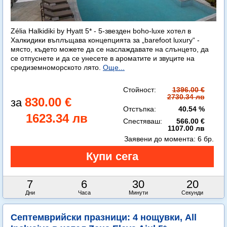
Zélia Halkidiki by Hyatt 5* - 5-звезден boho-luxe хотел в
Халкидики въплъщава концепцията за „barefoot luxury“ -
място, където можете да се наслаждавате на слънцето, да
се отпуснете и да се унесете в ароматите и звуците на
средиземноморското лято.
Още...
Стойност:
1396.00 €
2730.34 лв
830.00 €
Отстъпка:
40.54 %
1623.34 лв
Спестяваш:
566.00 €
1107.00 лв
Заявени до момента:
6 бр.
7
6
30
19
Дни
Часа
Минути
Секунди
Септемврийски празници: 4 нощувки, All