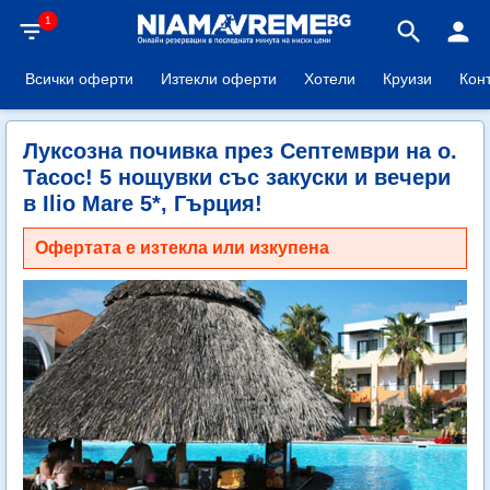
1
filter_list
search
person
Всички оферти
Изтекли оферти
Хотели
Круизи
Кон
Луксозна почивка през Септември на о.
Тасос! 5 нощувки със закуски и вечери
в Ilio Mare 5*, Гърция!
Офертата е изтекла или изкупена