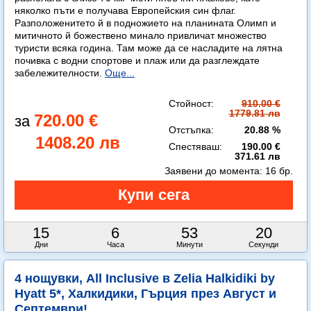
няколко пъти е получава Европейския син флаг.
Разположенитето й в подножието на планината Олимп и
митичното й божествено минало привличат множество
туристи всяка година. Там може да се насладите на лятна
почивка с водни спортове и плаж или да разглеждате
забележителности.
Още...
Стойност:
910.00 €
1779.81 лв
720.00 €
Отстъпка:
20.88 %
1408.20 лв
Спестяваш:
190.00 €
371.61 лв
Заявени до момента:
16 бр.
15
6
53
19
Дни
Часа
Минути
Секунди
4 нощувки, All Inclusive в Zelia Halkidiki by
Hyatt 5*, Халкидики, Гърция през Август и
Септември!