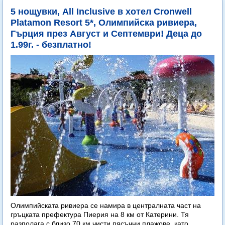
5 нощувки, All Inclusive в хотел Cronwell
Platamon Resort 5*, Олимпийска ривиера,
Гърция през Август и Септември! Деца до
1.99г. - безплатно!
Олимпийската ривиера се намира в централната част на
гръцката префектура Пиерия на 8 км от Катерини. Тя
разполага с близо 70 км чисти пясъчни плажове, като