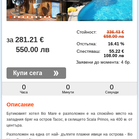
Стойност:
336.43 €
658.00 лв
281.21 €
Отстъпка:
16.41 %
550.00 лв
Спестяваш:
55.22 €
108.00 лв
Заявени до момента:
4 бр.
0
0
0
Часа
Минути
Секунди
Описание
Бутиковият хотел Ilio Mare e разположен е на спокойно място на
западния бряг на остров Тасос, в селището Scala Prinos, на 400 м. от
центъра.
Разположен на една от най- дългите плажни ивици на острова - Ilio