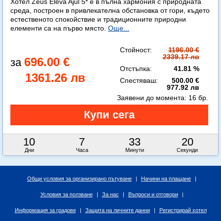
Хотел Zeus Eleva Ajul 5* е в пълна хармония с природната
среда, построен в привлекателна обстановка от гори, където
естественото спокойствие и традиционните природни
елементи са на първо място.
Още...
Стойност:
1196.00 €
2339.17 лв
696.00 €
Отстъпка:
41.81 %
1361.26 лв
Спестяваш:
500.00 €
977.92 лв
Заявени до момента:
16 бр.
10
7
33
19
Дни
Часа
Минути
Секунди
Общи условия за организирано пътуване
|
Начини на плащане
|
Условия за ползване
|
За нас
|
Въпроси и отговори
|
Информация за градове
|
Защита на личните данни
|
Регистрирай хотел