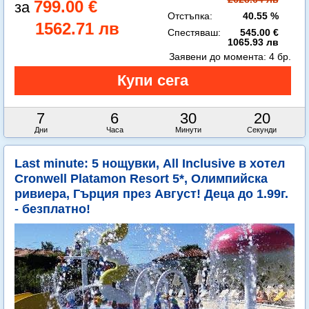
799.00 €
Отстъпка:
40.55 %
1562.71 лв
Спестяваш:
545.00 €
1065.93 лв
Заявени до момента:
4 бр.
7
6
30
19
Дни
Часа
Минути
Секунди
Last minute: 5 нощувки, All Inclusive в хотел
Cronwell Platamon Resort 5*, Олимпийска
ривиера, Гърция през Август! Деца до 1.99г.
- безплатно!