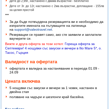
Дете до 2,99г., настанено с двама възрастни - безплатно
Дете от 3г. до 12г, настанено с 2ма възрастни, доплащане - 155лв
за целия престой
***
За да бъде потвърдена резервацията ви е необходимо да
изпратите имената на пътуващите на латиница
на
support@valeotravel.net
.
Резервации се правят само, ако сте заявили и заплатили
ваучерите си.
Вижте и друга оферта за този хотел:
Гореща оферта за
Септември! 4 нощувки със закуски и вечери в Ilio Mare 5*, о.
Тасос, Гърция
Валидност на офертата
офертата е валидна за настанявание в периода 01.09 -
24.09
Цената включва
5 нощувки със закуски и вечери за 1 човек, настанен в
двойна стая
ползване на чадъри и шезлонги край басейна.