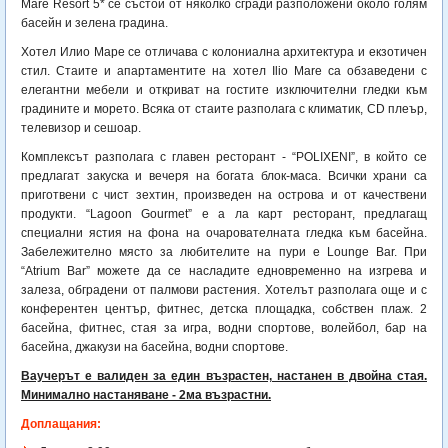
Mare Resort 5* се състои от няколко сгради разположени около голям
басейн и зелена градина.
Хотел Илио Маре се отличава с колониална архитектура и екзотичен
стил. Стаите и апартаментите на хотел Ilio Mare са обзаведени с
елегантни мебели и откриват на гостите изключителни гледки към
градините и морето. Всяка от стаите разполага с климатик, CD плеър,
телевизор и сешоар.
Комплексът разполага с главен ресторант - “POLIXENI”, в който се
предлагат закуска и вечеря на богатa блок-маса. Всички храни са
приготвени с чист зехтин, произведен на острова и от качествени
продукти. “Lagoon Gourmet” е а ла карт ресторант, предлагащ
специални ястия на фона на очарователната гледка към басейна.
Забележително място за любителите на пури е Lounge Bar. При
“Atrium Bar” можете да се насладите едновременно на изгрева и
залеза, обградени от палмови растения. Хотелът разполага още и с
конферентен център, фитнес, детска площадка, собствен плаж. 2
басейна, фитнес, стая за игра, водни спортове, волейбол, бар на
басейна, джакузи на басейна, водни спортове.
Ваучерът е валиден за един възрастен, настанен в двойна стая.
Минимално настаняване - 2ма възрастни.
Доплащания: