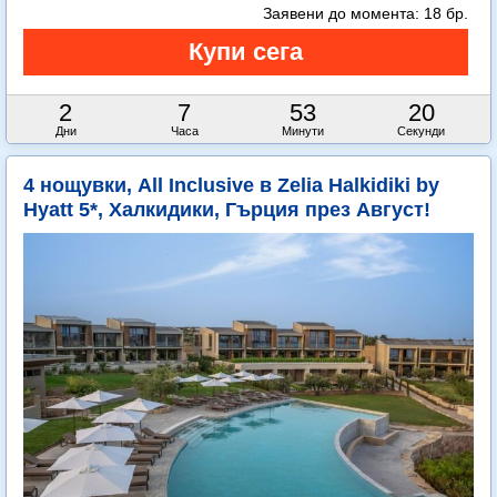
Заявени до момента:
18 бр.
2
7
53
19
Дни
Часа
Минути
Секунди
4 нощувки, All Inclusive в Zelia Halkidiki by
Hyatt 5*, Халкидики, Гърция през Август!