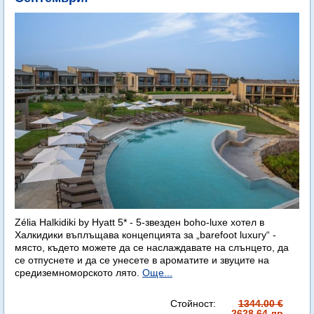
Zélia Halkidiki by Hyatt 5* - 5-звезден boho-luxe хотел в
Халкидики въплъщава концепцията за „barefoot luxury“ -
място, където можете да се наслаждавате на слънцето, да
се отпуснете и да се унесете в ароматите и звуците на
средиземноморското лято.
Още...
Стойност:
1344.00 €
2628.64 лв