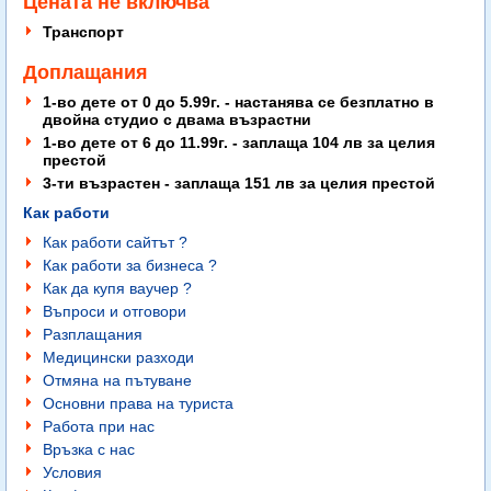
Цената не включва
Транспорт
Доплащания
1-во дете от 0 до 5.99г. - настанява се безплатно в
двойна студио с двама възрастни
1-во дете от 6 до 11.99г. - з
аплаща 104 лв за целия
престой
3-ти възрастен - заплаща 151 лв за целия престой
Как работи
Как работи сайтът ?
Как работи за бизнеса ?
Как да купя ваучер ?
Въпроси и отговори
Разплащания
Медицински разходи
Отмяна на пътуване
Основни права на туриста
Работа при нас
Връзка с нас
Условия