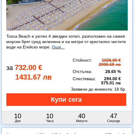
Tosca Beach е уютен 4 звезден хотел, разположен на самия
морски бряг сред зеленина и на метри от кристално чистите
води на Егейско море.
Още...
Стойност:
1026.00 €
2006.68 лв
732.00 €
Отстъпка:
28.65 %
1431.67 лв
Спестяваш:
294.00 €
575.01 лв
Заявени до момента:
18 бр.
10
10
40
45
Дни
Часа
Минути
Секунди