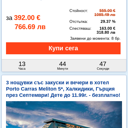
Стойност:
555.00 €
1085.49 лв
392.00 €
Отстъпка:
29.37 %
766.69 лв
Спестяваш:
163.00 €
318.80 лв
Заявени до момента:
8 бр.
13
44
45
Часа
Минути
Секунди
3 нощувки със закуски и вечери в хотел
Porto Carras Meliton 5*, Халкидики, Гърция
през Септември! Дете до 11.99г. - безплатно!