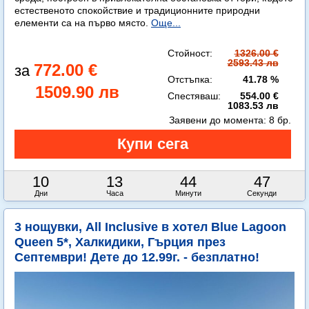
естественото спокойствие и традиционните природни
елементи са на първо място.
Още...
Стойност:
1326.00 €
2593.43 лв
772.00 €
Отстъпка:
41.78 %
1509.90 лв
Спестяваш:
554.00 €
1083.53 лв
Заявени до момента:
8 бр.
10
13
44
45
Дни
Часа
Минути
Секунди
3 нощувки, All Inclusive в хотел Blue Lagoon
Queen 5*, Халкидики, Гърция през
Септември! Дете до 12.99г. - безплатно!