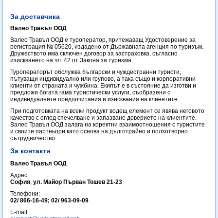
За доставчика
Валео Травъл ООД
Валео Травъл ООД е туроператор, притежаващ Удостоверение за
регистрация № 05620, издадено от Държавната агенция по туризъм.
Дружеството има сключен договор за застраховка, съгласно
изискването на чл. 42 от Закона за туризма.
Туроператорът обслужва български и чуждестранни туристи,
пътуващи индивидуално или групово, а така също и корпоративни
клиенти от страната и чужбина. Екипът е в състояние да изготви и
предложи богата гама туристически услуги, съобразени с
индивидуалните предпочитания и изисквания на клиентите.
При подготовката на всеки продукт водещ елемент се явява неговото
качество с оглед спечелване и запазване доверието на клиентите.
Валео Травъл ООД залага на коректни взаимоотношения с туристите
и своите партньори като основа на дълготрайно и ползотворно
сътрудничество.
За контакти
Валео Травъл ООД
Адрес:
София
,
ул. Майор Първан Тошев 21-23
Телефони:
02/ 866-16-49; 02/ 963-09-09
E-mail: