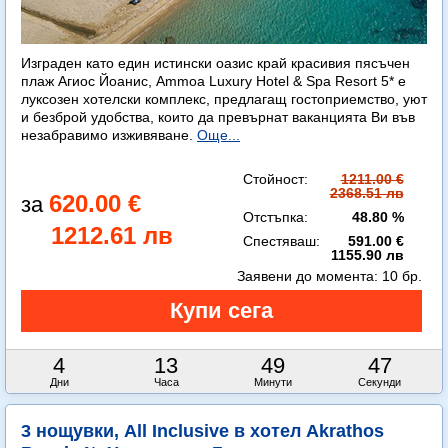
Изграден като един истински оазис край красивия пясъчен
плаж Агиос Йоанис, Ammoa Luxury Hotel & Spa Resort 5* е
луксозен хотелски комплекс, предлагащ гостоприемство, уют
и безброй удобства, които да превърнат ваканцията Ви във
незабравимо изживяване.
Още...
Стойност:
1211.00 €
2368.51 лв
620.00 €
Отстъпка:
48.80 %
1212.61 лв
Спестяваш:
591.00 €
1155.90 лв
Заявени до момента:
10 бр.
4
13
49
45
Дни
Часа
Минути
Секунди
3 нощувки, All Inclusive в хотел Akrathos