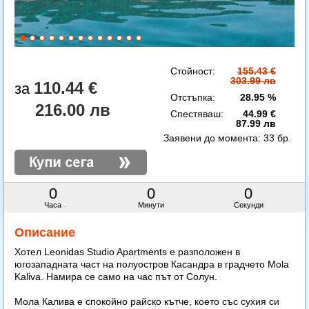
Стойност:
155.43 €
303.99 лв
110.44 €
Отстъпка:
28.95 %
216.00 лв
Спестяваш:
44.99 €
87.99 лв
Заявени до момента:
33 бр.
0
0
0
Часа
Минути
Секунди
Описание
Хотел Leonidas Studio Apartments е разположен в
югозападната част на полуостров Касандра в градчето Mola
Kalivа. Намира се само на час път от Солун.
Мола Калива е спокойно райско кътче, което със сухия си