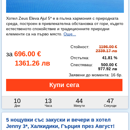
Хотел Zeus Eleva Ajul 5* е в пълна хармония с природната
среда, построен в привлекателна обстановка от гори, където
естественото спокойствие и традиционните природни
елементи са на първо място.
Още...
Стойност:
1196.00 €
2339.17 лв
696.00 €
Отстъпка:
41.81 %
1361.26 лв
Спестяваш:
500.00 €
977.92 лв
Заявени до момента:
16 бр.
10
13
44
45
Дни
Часа
Минути
Секунди
5 нощувки със закуски и вечери в хотел
Jenny 3*, Халкидики, Гърция през Август!