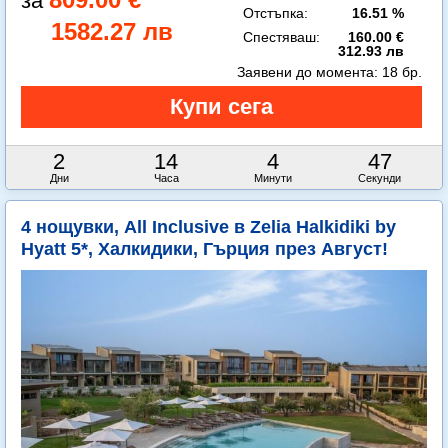
Отстъпка:
16.51 %
1582.27 лв
Спестяваш:
160.00 €
312.93 лв
Заявени до момента:
18 бр.
2
14
4
45
Дни
Часа
Минути
Секунди
4 нощувки, All Inclusive в Zelia Halkidiki by
Hyatt 5*, Халкидики, Гърция през Август!