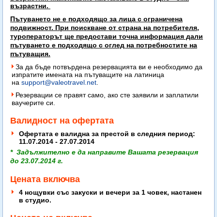
възрастни.
Пътуването не е подходящо за лица с ограничена
подвижност. При поискване от страна на потребителя,
туроператорът ще предостави точна информация дали
пътуването е подходящо с оглед на потребностите на
пътуващия.
За да бъде потвърдена резервацията ви е необходимо да
изпратите имената на пътуващите на латиница
на
support@valeotravel.net
.
Резервации се правят само, ако сте заявили и заплатили
ваучерите си.
Валидност на офертата
Офертата е валидна за престой в следния период:
11
.07.2014 - 27.07.2014
* Задължително е да направите Вашата резервация
до 23.07.2014 г.
Цената включва
4 нощувки със закуски и вечери за 1 човек, настанен
в студио.