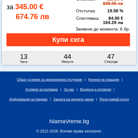
839.05 лв
345.00 €
Отстъпка:
19.58 %
674.76 лв
Спестяваш:
84.00 €
164.29 лв
Заявени до момента:
6 бр.
13
44
45
Часа
Минути
Секунди
Общи условия за организирано пътуване
|
Начини на плащане
|
Условия за ползване
|
За нас
|
Въпроси и отговори
|
Информация за градове
|
Защита на личните данни
|
Регистрирай хотел
NiamaVreme.bg
© 2011-2026. Всички права запазени.