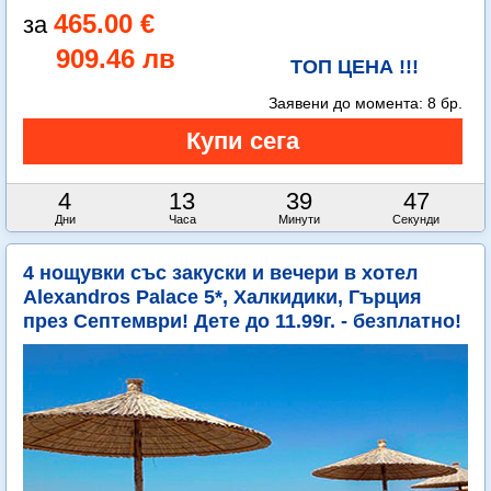
465.00 €
909.46 лв
ТОП ЦЕНА !!!
Заявени до момента:
8 бр.
4
13
39
45
Дни
Часа
Минути
Секунди
4 нощувки със закуски и вечери в хотел
Alexandros Palace 5*, Халкидики, Гърция
през Септември! Дете до 11.99г. - безплатно!