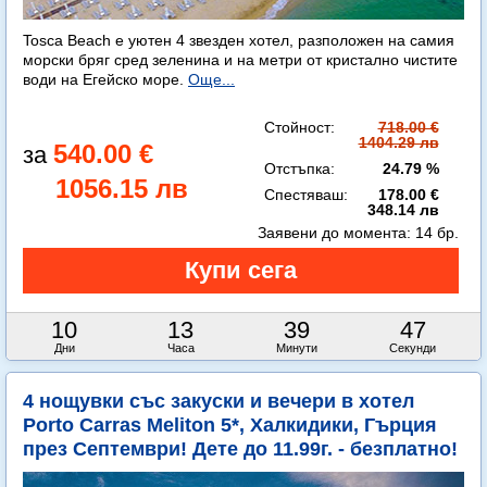
Tosca Beach е уютен 4 звезден хотел, разположен на самия
морски бряг сред зеленина и на метри от кристално чистите
води на Егейско море.
Още...
Стойност:
718.00 €
1404.29 лв
540.00 €
Отстъпка:
24.79 %
1056.15 лв
Спестяваш:
178.00 €
348.14 лв
Заявени до момента:
14 бр.
10
13
39
45
Дни
Часа
Минути
Секунди
4 нощувки със закуски и вечери в хотел
Porto Carras Meliton 5*, Халкидики, Гърция
през Септември! Дете до 11.99г. - безплатно!