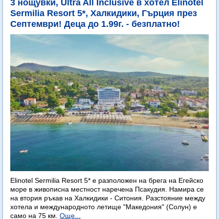
3 нощувки, Ultra All Inclusive в хотел Elinotel
Sermilia Resort 5*, Халкидики, Гърция през
Септември! Деца до 1.99г. - безплатно!
Elinotel Sermilia Resort 5* е разположен на брега на Егейско
море в живописна местност наречена Псакудия. Намира се
на втория ръкав на Халкидики - Ситония. Разстояние между
хотела и международното летище "Македония" (Солун) е
само на 75 км.
Още...