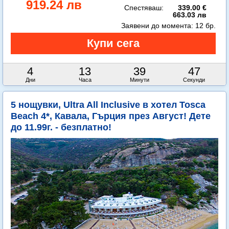
919.24 лв
Спестяваш:
339.00 €
663.03 лв
Заявени до момента:
12 бр.
4
13
39
45
Дни
Часа
Минути
Секунди
5 нощувки, Ultra All Inclusive в хотел Tosca
Beach 4*, Кавала, Гърция през Август! Дете
до 11.99г. - безплатно!