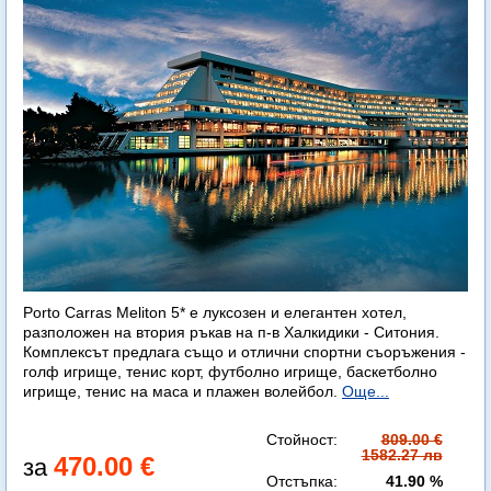
Porto Carras Meliton 5* е луксозен и елегантен хотел,
разположен на втория ръкав на п-в Халкидики - Ситония.
Комплексът предлага също и отлични спортни съоръжения -
голф игрище, тенис корт, футболно игрище, баскетболно
игрище, тенис на маса и плажен волейбол.
Още...
Стойност:
809.00 €
1582.27 лв
470.00 €
Отстъпка:
41.90 %