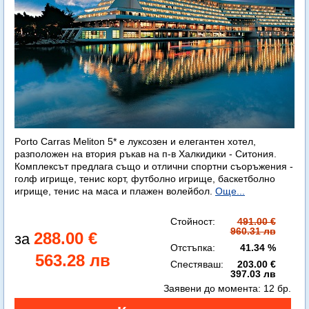
Porto Carras Meliton 5* е луксозен и елегантен хотел,
разположен на втория ръкав на п-в Халкидики - Ситония.
Комплексът предлага също и отлични спортни съоръжения -
голф игрище, тенис корт, футболно игрище, баскетболно
игрище, тенис на маса и плажен волейбол.
Още...
Стойност:
491.00 €
960.31 лв
288.00 €
Отстъпка:
41.34 %
563.28 лв
Спестяваш:
203.00 €
397.03 лв
Заявени до момента:
12 бр.