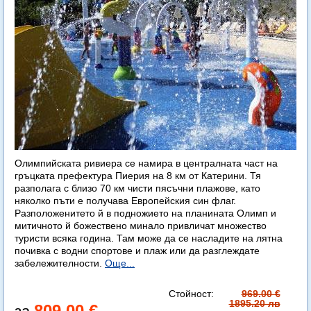
Олимпийската ривиера се намира в централната част на
гръцката префектура Пиерия на 8 км от Катерини. Тя
разполага с близо 70 км чисти пясъчни плажове, като
няколко пъти е получава Европейския син флаг.
Разположенитето й в подножието на планината Олимп и
митичното й божествено минало привличат множество
туристи всяка година. Там може да се насладите на лятна
почивка с водни спортове и плаж или да разглеждате
забележителности.
Още...
Стойност:
969.00 €
1895.20 лв
809.00 €