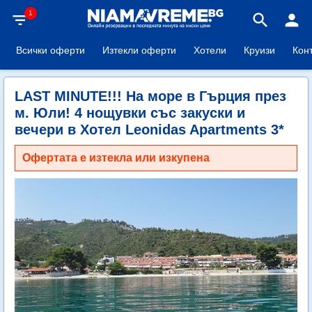
1
filter_list
search
person
Всички оферти
Изтекли оферти
Хотели
Круизи
Кон
LAST MINUTE!!! На море в Гърция през
м. Юли! 4 нощувки със закуски и
вечери в Хотел Leonidas Apartments 3*
Офертата е изтекла или изкупена