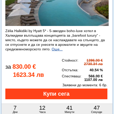
Zélia Halkidiki by Hyatt 5* - 5-звезден boho-luxe хотел в
Халкидики въплъщава концепцията за „barefoot luxury“ -
място, където можете да се наслаждавате на слънцето, да
се отпуснете и да се унесете в ароматите и звуците на
средиземноморското лято.
Още...
Стойност:
1396.00 €
2730.34 лв
830.00 €
Отстъпка:
40.54 %
1623.34 лв
Спестяваш:
566.00 €
1107.00 лв
Заявени до момента:
6 бр.
7
12
41
45
Дни
Часа
Минути
Секунди