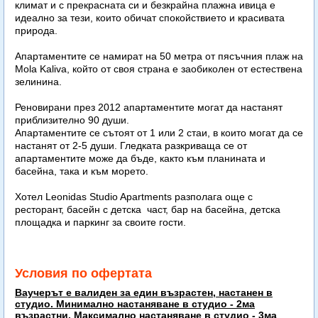
климат и с прекрасната си и безкрайна плажна ивица е
идеално за тези, които обичат спокойствието и красивата
природа.
Апартаментите се намират на 50 метра от пясъчния плаж на
Mola Kaliva, който от своя страна е заобиколен от естествена
зелинина.
Реновирани през 2012 апартаментите могат да настанят
приблизително 90 души.
Апартаментите се сътоят от 1 или 2 стаи, в които могат да се
настанят от 2-5 души. Гледката разкриваща се от
апартаментите може да бъде, както към планината и
басейна, така и към морето.
Хотел Leonidas Studio Apartments разполага още с
ресторант, басейн с детска част, бар на басейна, детска
площадка и паркинг за своите гости.
Условия по офертата
Ваучерът е валиден за един възрастен, настанен в
студио. Минимално настаняване в студио - 2ма
възрастни. Максимално настаняване в студио - 3ма