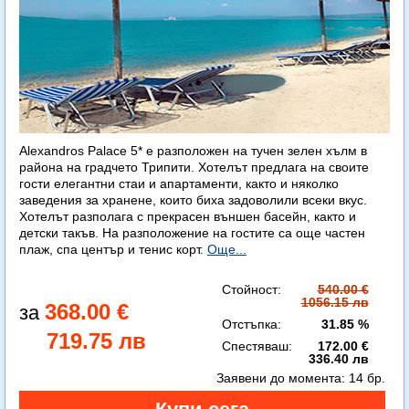
Alexandros Palace 5* e разположен на тучен зелен хълм в
района на градчето Трипити. Хотелът предлага на своите
гости елегантни стаи и апартаменти, както и няколко
заведения за хранене, които биха задоволили всеки вкус.
Хотелът разполага с прекрасен външен басейн, както и
детски такъв. На разположение на гостите са още частен
плаж, спа център и тенис корт.
Още...
Стойност:
540.00 €
1056.15 лв
368.00 €
Отстъпка:
31.85 %
719.75 лв
Спестяваш:
172.00 €
336.40 лв
Заявени до момента:
14 бр.