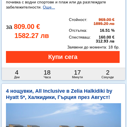
почивка с водни спортове и плаж или да разглеждате
забележителности.
Още...
Стойност:
969.00 €
1895.20 лв
809.00 €
Отстъпка:
16.51 %
1582.27 лв
Спестяваш:
160.00 €
312.93 лв
Заявени до момента:
18 бр.
4
18
17
1
Дни
Часа
Минути
Секунда
4 нощувки, All Inclusive в Zelia Halkidiki by
Hyatt 5*, Халкидики, Гърция през Август!