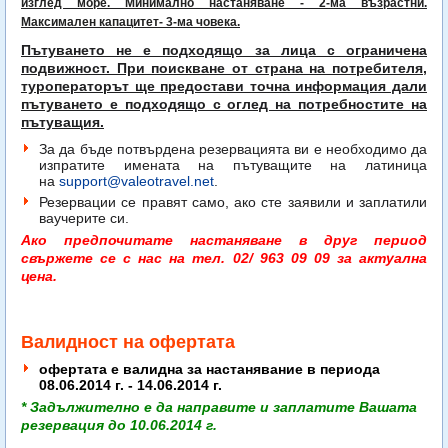
изглед море. Минимално настаняване - 2-ма възрастни.
Максимален капацитет- 3-ма човека.
Пътуването не е подходящо за лица с ограничена
подвижност. При поискване от страна на потребителя,
туроператорът ще предостави точна информация дали
пътуването е подходящо с оглед на потребностите на
пътуващия.
За да бъде потвърдена резервацията ви е необходимо да
изпратите имената на пътуващите на латиница
на
support@valeotravel.net
.
Резервации се правят само, ако сте заявили и заплатили
ваучерите си.
Ако предпочитате настаняване в друг период
свържете се с нас на тел. 02/ 963 09 09 за актуална
цена.
Валидност на офертата
офертата е валидна за настанявание в периода
08.06.2014 г. - 14.06.2014 г.
* Задължително е да направите и заплатите Вашата
резервация до 10.06.2014 г.