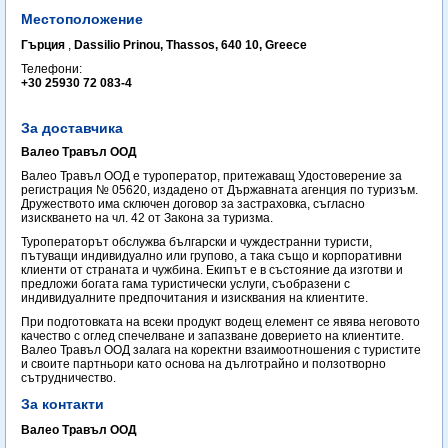
Местоположение
Гърция
,
Dassilio Prinou, Thassos, 640 10, Greece
Телефони:
+30 25930 72 083-4
За доставчика
Валео Травъл ООД
Валео Травъл ООД е туроператор, притежаващ Удостоверение за
регистрация № 05620, издадено от Държавната агенция по туризъм.
Дружеството има сключен договор за застраховка, съгласно
изискването на чл. 42 от Закона за туризма.
Туроператорът обслужва български и чуждестранни туристи,
пътуващи индивидуално или групово, а така също и корпоративни
клиенти от страната и чужбина. Екипът е в състояние да изготви и
предложи богата гама туристически услуги, съобразени с
индивидуалните предпочитания и изисквания на клиентите.
При подготовката на всеки продукт водещ елемент се явява неговото
качество с оглед спечелване и запазване доверието на клиентите.
Валео Травъл ООД залага на коректни взаимоотношения с туристите
и своите партньори като основа на дълготрайно и ползотворно
сътрудничество.
За контакти
Валео Травъл ООД