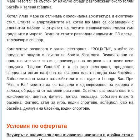
Mare Resort 5* се състои от няколко сгради разположени около голям
басейн и зелена градина.
Хотел Илио Маре се отличава с колониална архитектура и екзотичен
стил. Стаите и апартаментите на хотел Ilio Mare са обзаведени с
елегантни мебели и откриват на гостите изключителни гледки към
градините и морето. Всяка от стаите разполага с климатик, CD плеър,
телевизор и сешоар.
Комплексът разполага с главен ресторант - “POLIXENI”, в който се
предлагат закуска и вечеря на богатa блок-маса. Всички храни са
приготвени с чист зехтин, произведен на острова и от качествени
продукти. “Lagoon Gourmet” е а ла карт ресторант, предлагащ
специални ястия на фона на очарователната гледка към басейна.
Забележително място за любителите на пури е Lounge Bar. При
“Atrium Bar” можете да се насладите едновременно на изгрева и
залеза, обградени от палмови растения. Хотелът разполага още и с
конферентен център, фитнес, детска площадка, собствен плаж. 2
басейна, фитнес, стая за игра, водни спортове, волейбол, бар на
басейна, джакузи на басейна, водни спортове.
Условия по офертата
Ваучерът е валиден за един възрастен, настанен в двойна стая с