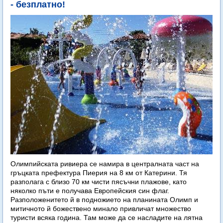
- безплатно!
Олимпийската ривиера се намира в централната част на
гръцката префектура Пиерия на 8 км от Катерини. Тя
разполага с близо 70 км чисти пясъчни плажове, като
няколко пъти е получава Европейския син флаг.
Разположенитето й в подножието на планината Олимп и
митичното й божествено минало привличат множество
туристи всяка година. Там може да се насладите на лятна