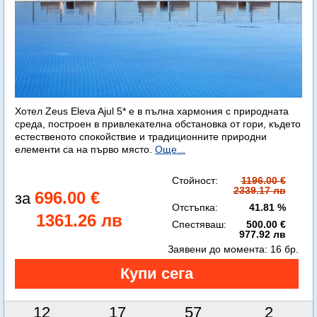
Хотел Zeus Eleva Ajul 5* е в пълна хармония с природната
среда, построен в привлекателна обстановка от гори, където
естественото спокойствие и традиционните природни
елементи са на първо място.
Още...
Стойност:
1196.00 €
2339.17 лв
696.00 €
Отстъпка:
41.81 %
1361.26 лв
Спестяваш:
500.00 €
977.92 лв
Заявени до момента:
16 бр.
12
17
57
1