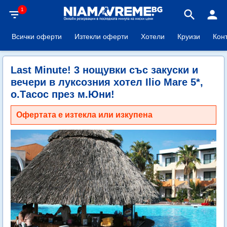
1
filter_list
search
person
Всички оферти
Изтекли оферти
Хотели
Круизи
Кон
Last Minute! 3 нощувки със закуски и
вечери в луксозния хотел Ilio Mare 5*,
о.Тасос през м.Юни!
Офертата е изтекла или изкупена