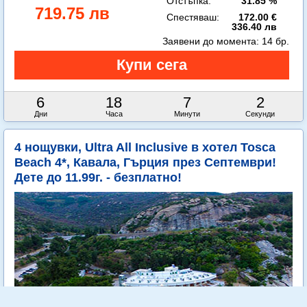
Отстъпка:
31.85 %
719.75 лв
Спестяваш:
172.00 €
336.40 лв
Заявени до момента:
14 бр.
6
18
7
1
Дни
Часа
Минути
Секунда
4 нощувки, Ultra All Inclusive в хотел Tosca
Beach 4*, Кавала, Гърция през Септември!
Дете до 11.99г. - безплатно!