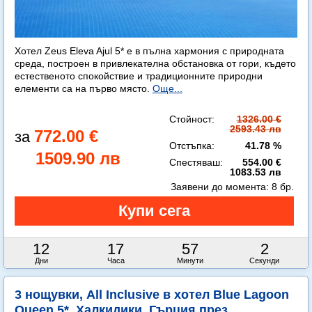
Хотел Zeus Eleva Ajul 5* е в пълна хармония с природната
среда, построен в привлекателна обстановка от гори, където
естественото спокойствие и традиционните природни
елементи са на първо място.
Още...
Стойност:
1326.00 €
2593.43 лв
772.00 €
Отстъпка:
41.78 %
1509.90 лв
Спестяваш:
554.00 €
1083.53 лв
Заявени до момента:
8 бр.
12
17
57
1
Дни
Часа
Минути
Секунда
3 нощувки, All Inclusive в хотел Blue Lagoon
Queen 5*, Халкидики, Гърция през