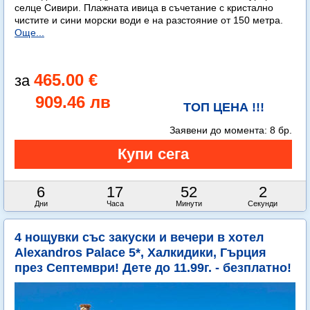
селце Сивири. Плажната ивица в съчетание с кристално
чистите и сини морски води е на разстояние от 150 метра.
Още...
465.00 €
909.46 лв
ТОП ЦЕНА !!!
Заявени до момента:
8 бр.
6
17
52
1
Дни
Часа
Минути
Секунда
4 нощувки със закуски и вечери в хотел
Alexandros Palace 5*, Халкидики, Гърция
през Септември! Дете до 11.99г. - безплатно!