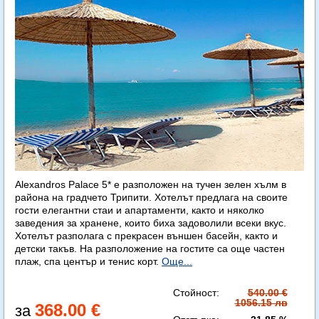
Alexandros Palace 5* e разположен на тучен зелен хълм в
района на градчето Трипити. Хотелът предлага на своите
гости елегантни стаи и апартаменти, както и няколко
заведения за хранене, които биха задоволили всеки вкус.
Хотелът разполага с прекрасен външен басейн, както и
детски такъв. На разположение на гостите са още частен
плаж, спа център и тенис корт.
Още...
Стойност:
540.00 €
1056.15 лв
368.00 €