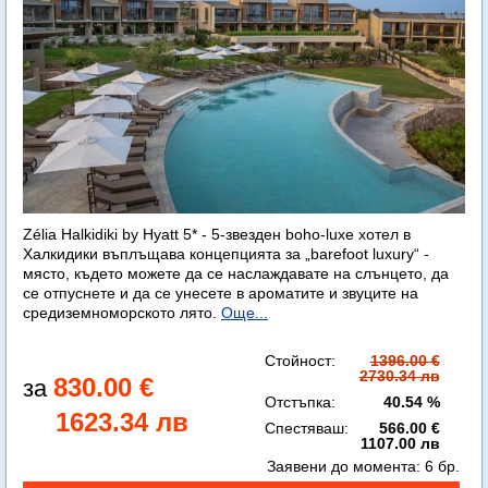
Zélia Halkidiki by Hyatt 5* - 5-звезден boho-luxe хотел в
Халкидики въплъщава концепцията за „barefoot luxury“ -
място, където можете да се наслаждавате на слънцето, да
се отпуснете и да се унесете в ароматите и звуците на
средиземноморското лято.
Още...
Стойност:
1396.00 €
2730.34 лв
830.00 €
Отстъпка:
40.54 %
1623.34 лв
Спестяваш:
566.00 €
1107.00 лв
Заявени до момента:
6 бр.