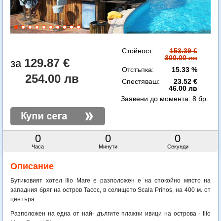
Стойност:
153.39 €
300.00 лв
129.87 €
Отстъпка:
15.33 %
254.00 лв
Спестяваш:
23.52 €
46.00 лв
Заявени до момента:
8 бр.
0
0
0
Часа
Минути
Секунди
Описание
Бутиковият хотел Ilio Mare e разположен е на спокойно място на
западния бряг на остров Тасос, в селището Scala Prinos, на 400 м. от
центъра.
Разположен на една от най- дългите плажни ивици на острова - Ilio