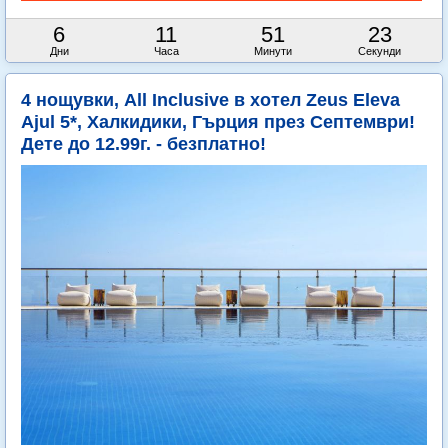
6
11
51
22
Дни
Часа
Минути
Секунди
4 нощувки, All Inclusive в хотел Zeus Eleva
Ajul 5*, Халкидики, Гърция през Септември!
Дете до 12.99г. - безплатно!