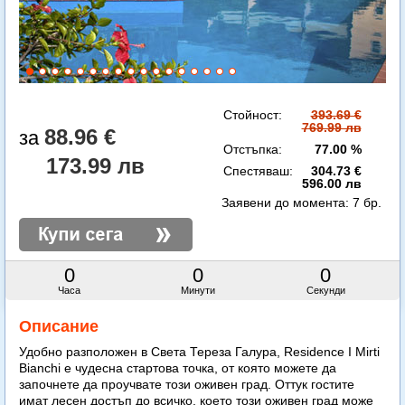
Стойност:
393.69 €
769.99 лв
88.96 €
Отстъпка:
77.00 %
173.99 лв
Спестяваш:
304.73 €
596.00 лв
Заявени до момента:
7 бр.
0
0
0
Часа
Минути
Секунди
Описание
Удобно разположен в Света Тереза Галура, Residence I Mirti
Bianchi е чудесна стартова точка, от която можете да
започнете да проучвате този оживен град. Оттук гостите
имат лесен достъп до всичко, което този оживен град може