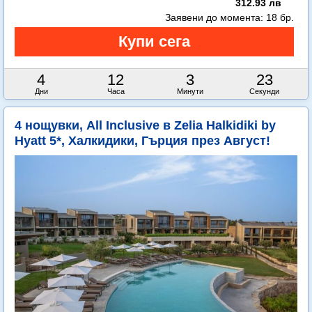
312.93 лв
Заявени до момента:
18 бр.
4
12
3
21
Дни
Часа
Минути
Секунди
4 нощувки, All Inclusive в Zelia Halkidiki by
Hyatt 5*, Халкидики, Гърция през Август!