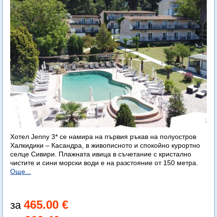
Хотел Jenny 3* се намира на първия ръкав на полуостров
Халкидики – Касандра, в живописното и спокойно курортно
селце Сивири. Плажната ивица в съчетание с кристално
чистите и сини морски води е на разстояние от 150 метра.
Още...
465.00 €