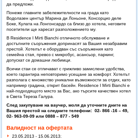
да предложи.
Понеже главните забележителности на града като
Водолазен център Марина ди Лоньоне, Консорцио деле
Боке, Кулата на Лонгонсардо са близо до хотела, неговите
посетители ще харесат разположението му.
В Residence I Mirti Bianchi отличното обслужване и
достъпните съоръжения допринасят за Вашия незабравим
престой. Хотелът е оборудван със съоръжения като
семейна стая, превоз с микробус, асансьор, паркинг,
допускат се домашни любимци.
Всички стаи се отличават с грижливо замислени удобства,
което гарантира неповторимо усещане за комфорт. Хотелът
разполага с множество уникални възможности за отдих, като
например градина, открит басейн. Residence I Mirti Bianchi е
най-подходящото място за Вас, ако търсите качествен хотел
в Света Тереза Галура.
След закупуване на ваучер, моля да уточните дните на
Вашия престой на следните телефони: 02- 866 -16 – 49,
02- 963-09-09 или 0888 – 877 - 549
Валидност на офертата
23.05.2013 - 15.06.2013;