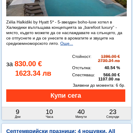
Zélia Halkidiki by Hyatt 5* - 5-звезден boho-luxe хотел в
Халкидики въплъщава концепцията за „barefoot luxury“ -
място, където можете да се наслаждавате на слънцето, да
се отпуснете и да се унесете в ароматите и звуците на
средиземноморското лято.
Още...
Стойност:
1396.00 €
2730.34 лв
830.00 €
Отстъпка:
40.54 %
1623.34 лв
Спестяваш:
566.00 €
1107.00 лв
Заявени до момента:
6 бр.
9
10
40
22
Дни
Часа
Минути
Секунди
Септемврийски празници: 4 нощувки, All