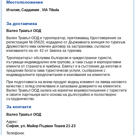
Местоположение
Италия, Сардиния
,
VIA Tibula
За доставчика
Валео Травъл ООД
Валео Травъл ООД е туроператор, притежаващ Удостоверение за
регистрация № 05620, издадено от Държавната агенция по туризъм.
Дружеството има сключен договор за застраховка, съгласно
изискването на чл. 42 от Закона за туризма.
Туроператорът обслужва български и чуждестранни туристи,
пътуващи индивидуално или групово, а така също и корпоративни
клиенти от страната и чужбина. Екипът е в състояние да изготви и
предложи богата гама туристически услуги, съобразени с
индивидуалните предпочитания и изисквания на клиентите.
При подготовката на всеки продукт водещ елемент се явява неговото
качество с оглед спечелване и запазване доверието на клиентите.
Валео Травъл ООД залага на коректни взаимоотношения с туристите
и своите партньори като основа на дълготрайно и ползотворно
сътрудничество.
За контакти
Валео Травъл ООД
Адрес:
София
,
ул. Майор Първан Тошев 21-23
Телефони: