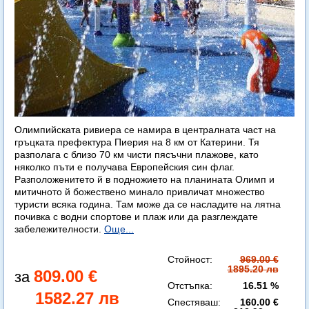
Олимпийската ривиера се намира в централната част на
гръцката префектура Пиерия на 8 км от Катерини. Тя
разполага с близо 70 км чисти пясъчни плажове, като
няколко пъти е получава Европейския син флаг.
Разположенитето й в подножието на планината Олимп и
митичното й божествено минало привличат множество
туристи всяка година. Там може да се насладите на лятна
почивка с водни спортове и плаж или да разглеждате
забележителности.
Още...
Стойност:
969.00 €
1895.20 лв
809.00 €
Отстъпка:
16.51 %
1582.27 лв
Спестяваш:
160.00 €