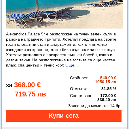
Alexandros Palace 5* e разположен на тучен зелен хълм в
района на градчето Трипити. Хотелът предлага на своите
гости елегантни стаи и апартаменти, както и няколко
заведения за хранене, които биха задоволили всеки вкус.
Хотелът разполага с прекрасен външен басейн, както и
детски такъв. На разположение на гостите са още частен
плаж, спа център и тенис корт.
Още...
Стойност:
540.00 €
1056.15 лв
368.00 €
Отстъпка:
31.85 %
719.75 лв
Спестяваш:
172.00 €
336.40 лв
Заявени до момента:
14 бр.