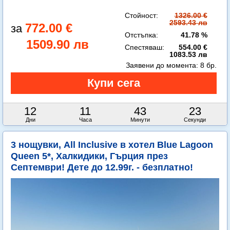
Стойност:
1326.00 €
2593.43 лв
772.00 €
Отстъпка:
41.78 %
1509.90 лв
Спестяваш:
554.00 €
1083.53 лв
Заявени до момента:
8 бр.
12
11
43
22
Дни
Часа
Минути
Секунди
3 нощувки, All Inclusive в хотел Blue Lagoon
Queen 5*, Халкидики, Гърция през
Септември! Дете до 12.99г. - безплатно!