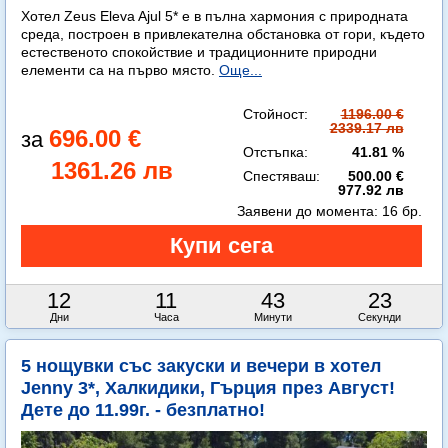
Хотел Zeus Eleva Ajul 5* е в пълна хармония с природната
среда, построен в привлекателна обстановка от гори, където
естественото спокойствие и традиционните природни
елементи са на първо място.
Още...
Стойност:
1196.00 €
2339.17 лв
696.00 €
Отстъпка:
41.81 %
1361.26 лв
Спестяваш:
500.00 €
977.92 лв
Заявени до момента:
16 бр.
12
11
43
22
Дни
Часа
Минути
Секунди
5 нощувки със закуски и вечери в хотел
Jenny 3*, Халкидики, Гърция през Август!
Дете до 11.99г. - безплатно!