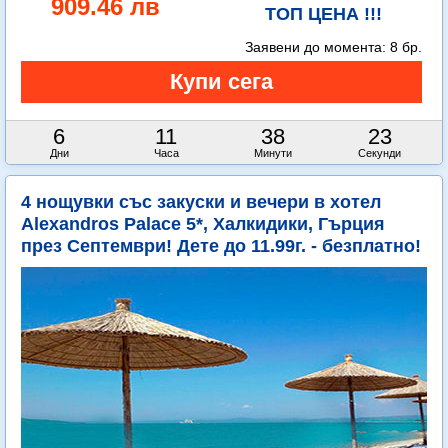
909.46 лв
ТОП ЦЕНА !!!
Заявени до момента:
8 бр.
6
11
38
22
Дни
Часа
Минути
Секунди
4 нощувки със закуски и вечери в хотел
Alexandros Palace 5*, Халкидики, Гърция
през Септември! Дете до 11.99г. - безплатно!