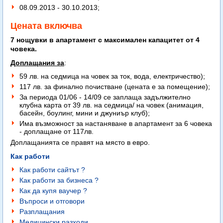
08.09.2013 - 30.10.2013;
Цената включва
7 нощувки в апартамент с максимален капацитет от 4
човека.
Доплащания за
:
59 лв. на седмица на човек за ток, вода, електричество);
117 лв. за финално почистване (цената е за помещение);
За периода 01/06 - 14/09 се заплаща задължително
клубна карта от 39 лв. на седмица/ на човек (анимация,
басейн, боулинг, мини и джуниър клуб);
Има възможност за настаняване в апартамент за 6 човека
- доплащане от 117лв.
Доплащанията се правят на място в евро.
Как работи
Как работи сайтът ?
Как работи за бизнеса ?
Как да купя ваучер ?
Въпроси и отговори
Разплащания
Медицински разходи