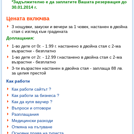
*Задължително е да заплатите Вашата резервация до
30.01.2014 г.
Цената включва
3 нощувки, закуски и вечери за 1 човек, настанен в двойна
стая с изглед към градината
Доплащания:
1-во дете от 0г. - 1.99 г. настанено в двойна стая с 2-ма
възрастни - безплатно
1-во дете от 2г. - 12.99 г.настанено в двойна стая с 2-ма
възрастни - безплатно
3-ти възрастен настанен в двойна стая - заплаща 88 лв.
за целия престой
Как работи
Как работи сайтът ?
Как работи за бизнеса ?
Как да купя ваучер ?
Въпроси и отговори
Разплащания
Медицински разходи
Отмяна на пътуване
Основни права на туриста