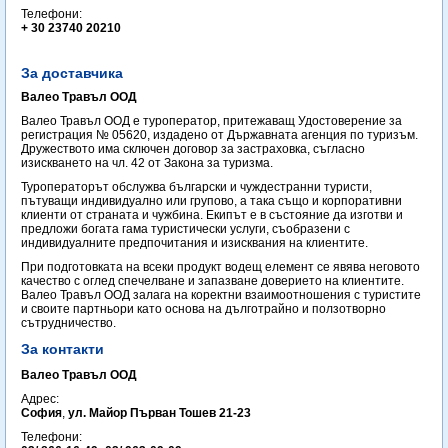
Телефони:
+ 30 23740 20210
За доставчика
Валео Травъл ООД
Валео Травъл ООД е туроператор, притежаващ Удостоверение за
регистрация № 05620, издадено от Държавната агенция по туризъм.
Дружеството има сключен договор за застраховка, съгласно
изискването на чл. 42 от Закона за туризма.
Туроператорът обслужва български и чуждестранни туристи,
пътуващи индивидуално или групово, а така също и корпоративни
клиенти от страната и чужбина. Екипът е в състояние да изготви и
предложи богата гама туристически услуги, съобразени с
индивидуалните предпочитания и изисквания на клиентите.
При подготовката на всеки продукт водещ елемент се явява неговото
качество с оглед спечелване и запазване доверието на клиентите.
Валео Травъл ООД залага на коректни взаимоотношения с туристите
и своите партньори като основа на дълготрайно и ползотворно
сътрудничество.
За контакти
Валео Травъл ООД
Адрес:
София
,
ул. Майор Първан Тошев 21-23
Телефони: