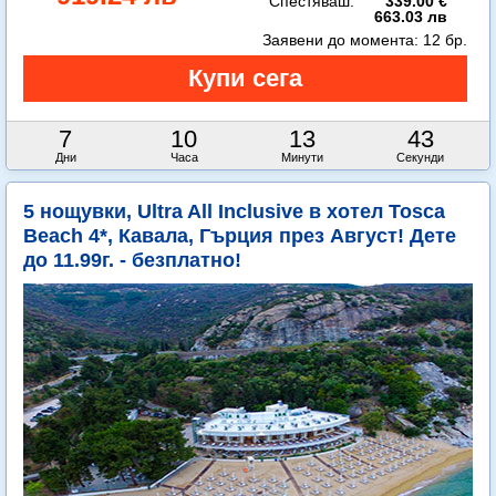
Спестяваш:
339.00 €
663.03 лв
Заявени до момента:
12 бр.
7
10
13
41
Дни
Часа
Минути
Секунди
5 нощувки, Ultra All Inclusive в хотел Tosca
Beach 4*, Кавала, Гърция през Август! Дете
до 11.99г. - безплатно!