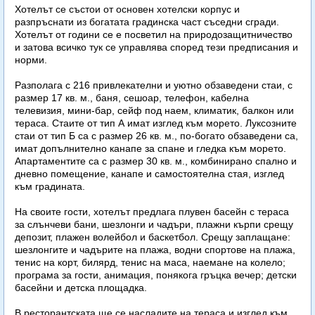
Хотелът се състои от основен хотелски корпус и
разпръснати из богатата градинска част съседни сгради.
Хотелът от години се е посветил на природозащитничество
и затова всичко тук се управлява според тези предписания и
норми.
Разполага с 216 привлекателни и уютно обзаведени стаи, с
размер 17 кв. м., баня, сешоар, телефон, кабелна
телевизия, мини-бар, сейф под наем, климатик, балкон или
тераса. Стаите от тип А имат изглед към морето. Луксозните
стаи от тип Б са с размер 26 кв. м., по-богато обзаведени са,
имат допълнително канапе за спане и гледка към морето.
Апартаментите са с размер 30 кв. м., комбинирано спално и
дневно помещение, канапе и самостоятелна стая, изглед
към градината.
На своите гости, хотелът предлага плувен басейн с тераса
за слънчеви бани, шезлонги и чадъри, плажни кърпи срещу
депозит, плажен волейбол и баскетбол. Срещу заплащане:
шезлонгите и чадърите на плажа, водни спортове на плажа,
тенис на корт, билярд, тенис на маса, наемане на колело;
програма за гости, анимация, понякога гръцка вечер; детски
басейни и детска площадка.
В ресторантската ще се насладите на тераса и изглед към