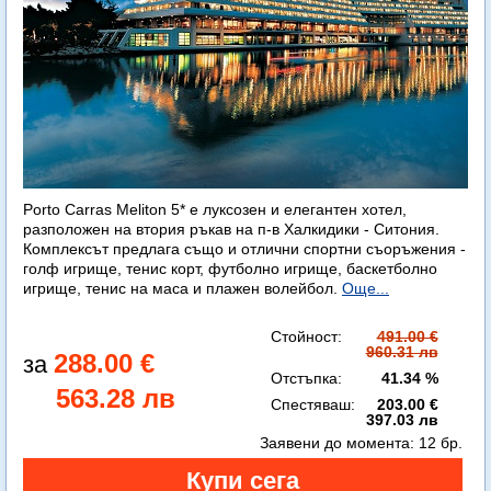
Porto Carras Meliton 5* е луксозен и елегантен хотел,
разположен на втория ръкав на п-в Халкидики - Ситония.
Комплексът предлага също и отлични спортни съоръжения -
голф игрище, тенис корт, футболно игрище, баскетболно
игрище, тенис на маса и плажен волейбол.
Още...
Стойност:
491.00 €
960.31 лв
288.00 €
Отстъпка:
41.34 %
563.28 лв
Спестяваш:
203.00 €
397.03 лв
Заявени до момента:
12 бр.