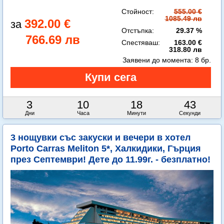
Стойност:
555.00 €
1085.49 лв
392.00 €
Отстъпка:
29.37 %
766.69 лв
Спестяваш:
163.00 €
318.80 лв
Заявени до момента:
8 бр.
3
10
18
41
Дни
Часа
Минути
Секунди
3 нощувки със закуски и вечери в хотел
Porto Carras Meliton 5*, Халкидики, Гърция
през Септември! Дете до 11.99г. - безплатно!