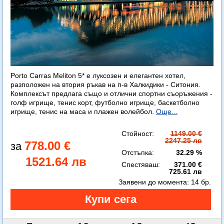
Porto Carras Meliton 5* е луксозен и елегантен хотел,
разположен на втория ръкав на п-в Халкидики - Ситония.
Комплексът предлага също и отлични спортни съоръжения -
голф игрище, тенис корт, футболно игрище, баскетболно
игрище, тенис на маса и плажен волейбол.
Още...
Стойност:
1149.00 €
2247.25 лв
778.00 €
Отстъпка:
32.29 %
1521.64 лв
Спестяваш:
371.00 €
725.61 лв
Заявени до момента:
14 бр.