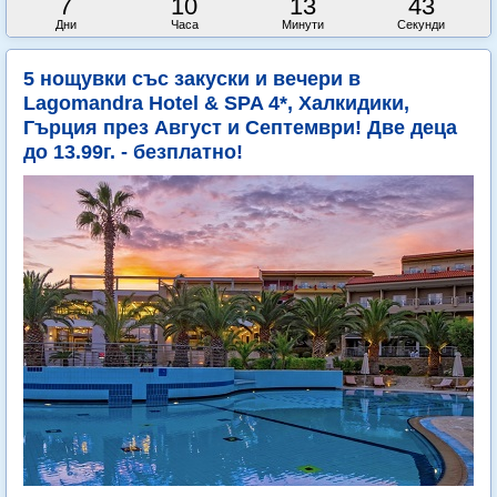
7
10
13
41
Дни
Часа
Минути
Секунди
5 нощувки със закуски и вечери в
Lagomandra Hotel & SPA 4*, Халкидики,
Гърция през Август и Септември! Две деца
до 13.99г. - безплатно!