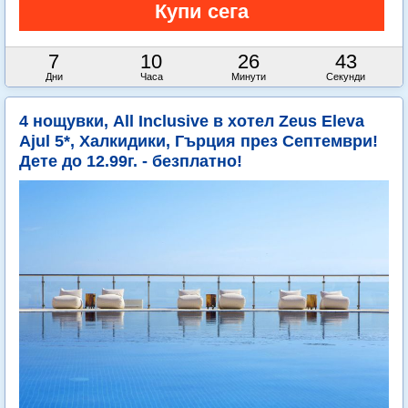
7
10
26
41
Дни
Часа
Минути
Секунди
4 нощувки, All Inclusive в хотел Zeus Eleva
Ajul 5*, Халкидики, Гърция през Септември!
Дете до 12.99г. - безплатно!