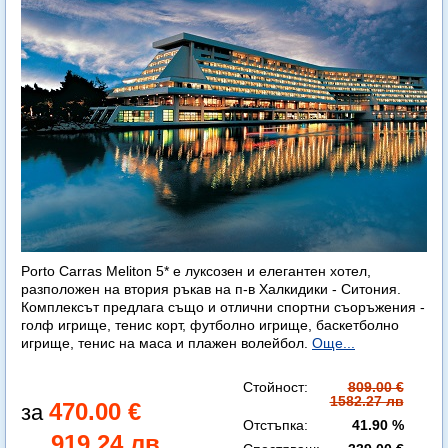
Porto Carras Meliton 5* е луксозен и елегантен хотел,
разположен на втория ръкав на п-в Халкидики - Ситония.
Комплексът предлага също и отлични спортни съоръжения -
голф игрище, тенис корт, футболно игрище, баскетболно
игрище, тенис на маса и плажен волейбол.
Още...
Стойност:
809.00 €
1582.27 лв
470.00 €
Отстъпка:
41.90 %
919.24 лв