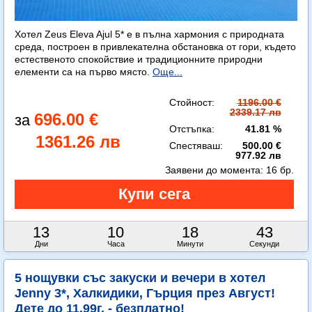
Хотел Zeus Eleva Ajul 5* е в пълна хармония с природната
среда, построен в привлекателна обстановка от гори, където
естественото спокойствие и традиционните природни
елементи са на първо място.
Още...
Стойност:
1196.00 €
2339.17 лв
696.00 €
Отстъпка:
41.81 %
1361.26 лв
Спестяваш:
500.00 €
977.92 лв
Заявени до момента:
16 бр.
13
10
18
41
Дни
Часа
Минути
Секунди
5 нощувки със закуски и вечери в хотел
Jenny 3*, Халкидики, Гърция през Август!
Дете до 11.99г. - безплатно!