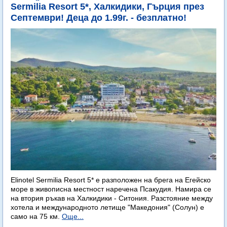
Sermilia Resort 5*, Халкидики, Гърция през
Септември! Деца до 1.99г. - безплатно!
Elinotel Sermilia Resort 5* е разположен на брега на Егейско
море в живописна местност наречена Псакудия. Намира се
на втория ръкав на Халкидики - Ситония. Разстояние между
хотела и международното летище "Македония" (Солун) е
само на 75 км.
Още...