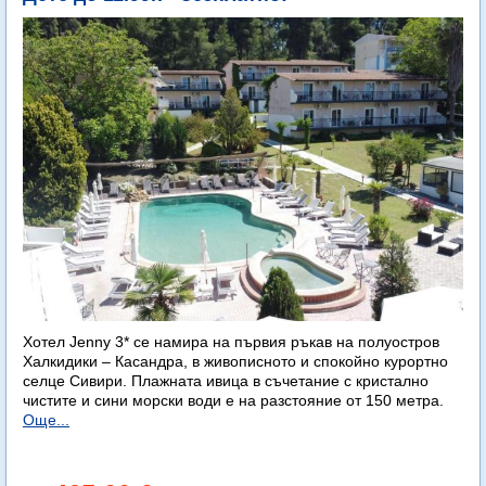
Хотел Jenny 3* се намира на първия ръкав на полуостров
Халкидики – Касандра, в живописното и спокойно курортно
селце Сивири. Плажната ивица в съчетание с кристално
чистите и сини морски води е на разстояние от 150 метра.
Още...