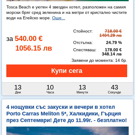
Tosca Beach е уютен 4 звезден хотел, разположен на самия
морски бряг сред зеленина и на метри от кристално чистите
води на Егейско море.
Още...
Стойност:
718.00 €
1404.29 лв
540.00 €
Отстъпка:
24.79 %
1056.15 лв
Спестяваш:
178.00 €
348.14 лв
Заявени до момента:
14 бр.
13
10
13
41
Дни
Часа
Минути
Секунди
4 нощувки със закуски и вечери в хотел
Porto Carras Meliton 5*, Халкидики, Гърция
през Септември! Дете до 11.99г. - безплатно!