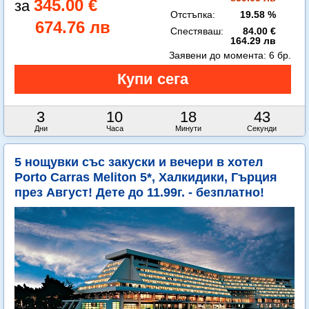
345.00 €
Отстъпка:
19.58 %
674.76 лв
Спестяваш:
84.00 €
164.29 лв
Заявени до момента:
6 бр.
3
10
18
41
Дни
Часа
Минути
Секунди
5 нощувки със закуски и вечери в хотел
Porto Carras Meliton 5*, Халкидики, Гърция
през Август! Дете до 11.99г. - безплатно!