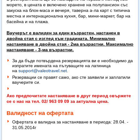
морето, в цената е включено хранене на полупансион със
закуска на блок-маса и вечеря, таверна а-ла карт с типична
местна и интернационална кухня, бар, мини-маркет, бар на
басейна и на плажа.
Ваучерът е валиден за един възрастен, настанен в
двойна стая с изглед към градината. Минимално
настаняване в двойна стая - 2ма възрастни. Максимално
настаняване - 3-ма възрастни.
За да бъде потвърдена резервацията ви е необходимо да
изпратите имената на пътуващите на латиница
на
support@valeotravel.net
.
Резервации се правят само, ако сте заявили и заплатили
ваучерите си.
Ако предпочитате настаняване в друг период свържете
се с нас на тел. 02/ 963 09 09 за актуална цена.
Валидност на офертата
Офертата е валидна за настаняване в периода: 28.04. -
31.05.2014г