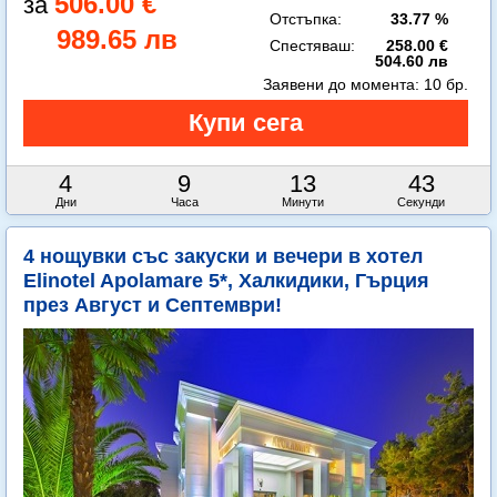
506.00 €
Отстъпка:
33.77 %
989.65 лв
Спестяваш:
258.00 €
504.60 лв
Заявени до момента:
10 бр.
4
9
13
41
Дни
Часа
Минути
Секунди
4 нощувки със закуски и вечери в хотел
Elinotel Apolamare 5*, Халкидики, Гърция
през Август и Септември!