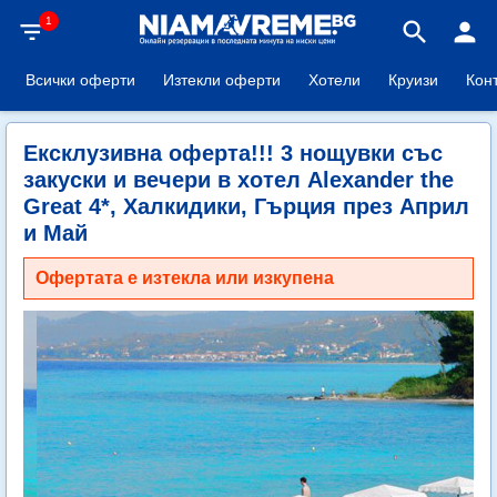
1
filter_list
search
person
Всички оферти
Изтекли оферти
Хотели
Круизи
Кон
Ексклузивна оферта!!! 3 нощувки със
закуски и вечери в хотел Alexander the
Great 4*, Халкидики, Гърция през Април
и Май
Офертата е изтекла или изкупена