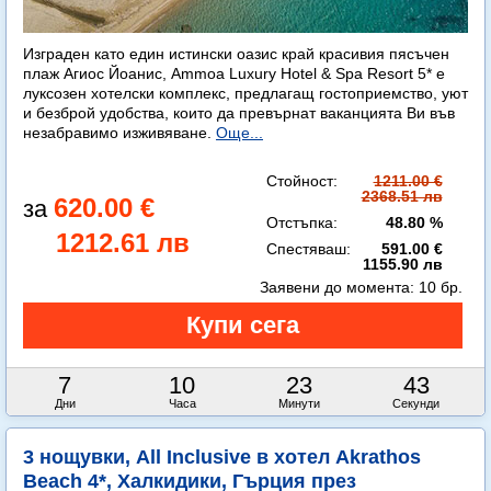
Изграден като един истински оазис край красивия пясъчен
плаж Агиос Йоанис, Ammoa Luxury Hotel & Spa Resort 5* е
луксозен хотелски комплекс, предлагащ гостоприемство, уют
и безброй удобства, които да превърнат ваканцията Ви във
незабравимо изживяване.
Още...
Стойност:
1211.00 €
2368.51 лв
620.00 €
Отстъпка:
48.80 %
1212.61 лв
Спестяваш:
591.00 €
1155.90 лв
Заявени до момента:
10 бр.
7
10
23
41
Дни
Часа
Минути
Секунди
3 нощувки, All Inclusive в хотел Akrathos
Beach 4*, Халкидики, Гърция през