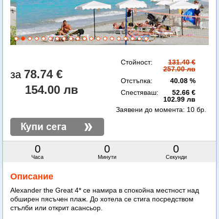
Стойност:
131.40 €
257.00 лв
78.74 €
Отстъпка:
40.08 %
154.00 лв
Спестяваш:
52.66 €
102.99 лв
Заявени до момента:
10 бр.
0
0
0
Часа
Минути
Секунди
Описание
Alexander the Great 4* се намира в спокойна местност над
обширен пясъчен плаж. До хотела се стига посредством
стълби или открит асансьор.