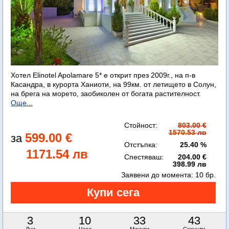
Хотел Elinotel Apolamare 5* е открит през 2009г., на п-в
Касандра, в курорта Ханиоти, на 99км. от летището в Солун,
на брега на морето, заобиколен от богата растителност.
Още...
Стойност:
803.00 €
1570.53 лв
599.00 €
Отстъпка:
25.40 %
1171.54 лв
Спестяваш:
204.00 €
398.99 лв
Заявени до момента:
10 бр.
3
10
33
41