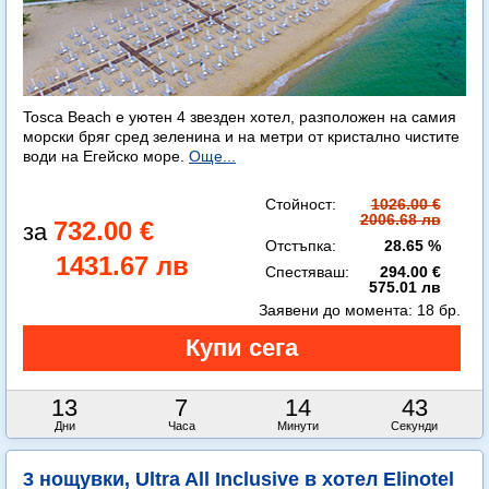
Tosca Beach е уютен 4 звезден хотел, разположен на самия
морски бряг сред зеленина и на метри от кристално чистите
води на Егейско море.
Още...
Стойност:
1026.00 €
2006.68 лв
732.00 €
Отстъпка:
28.65 %
1431.67 лв
Спестяваш:
294.00 €
575.01 лв
Заявени до момента:
18 бр.
13
7
14
41
Дни
Часа
Минути
Секунди
3 нощувки, Ultra All Inclusive в хотел Elinotel