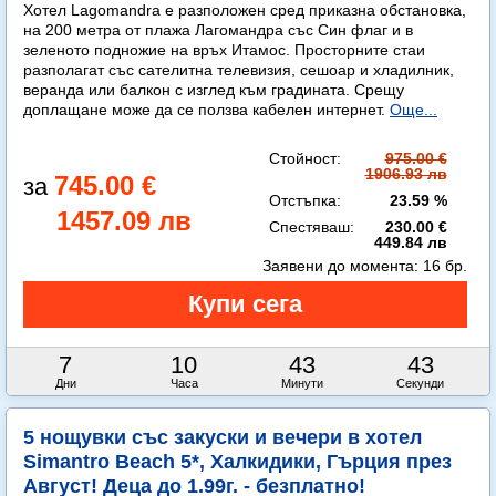
Хотел Lagomandra е разположен сред приказна обстановка,
на 200 метра от плажа Лагомандра със Син флаг и в
зеленото подножие на връх Итамос. Просторните стаи
разполагат със сателитна телевизия, сешоар и хладилник,
веранда или балкон с изглед към градината. Срещу
доплащане може да се ползва кабелен интернет.
Още...
Стойност:
975.00 €
1906.93 лв
745.00 €
Отстъпка:
23.59 %
1457.09 лв
Спестяваш:
230.00 €
449.84 лв
Заявени до момента:
16 бр.
7
10
43
41
Дни
Часа
Минути
Секунди
5 нощувки със закуски и вечери в хотел
Simantro Beach 5*, Халкидики, Гърция през
Август! Деца до 1.99г. - безплатно!