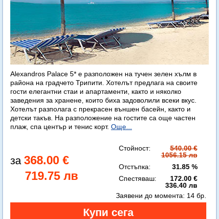
Alexandros Palace 5* e разположен на тучен зелен хълм в
района на градчето Трипити. Хотелът предлага на своите
гости елегантни стаи и апартаменти, както и няколко
заведения за хранене, които биха задоволили всеки вкус.
Хотелът разполага с прекрасен външен басейн, както и
детски такъв. На разположение на гостите са още частен
плаж, спа център и тенис корт.
Още...
Стойност:
540.00 €
1056.15 лв
368.00 €
Отстъпка:
31.85 %
719.75 лв
Спестяваш:
172.00 €
336.40 лв
Заявени до момента:
14 бр.