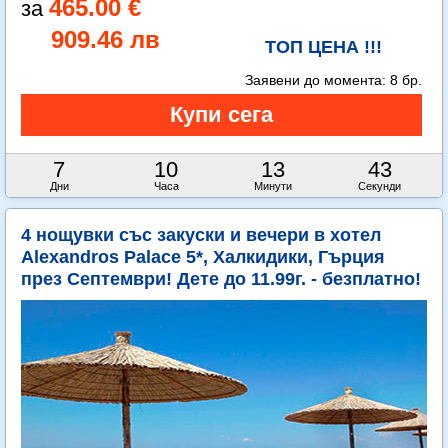
465.00 €
909.46 лв
ТОП ЦЕНА !!!
Заявени до момента:
8 бр.
7
10
13
41
Дни
Часа
Минути
Секунди
4 нощувки със закуски и вечери в хотел
Alexandros Palace 5*, Халкидики, Гърция
през Септември! Дете до 11.99г. - безплатно!