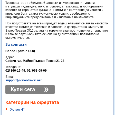
Туроператорът обслужва български и чуждестранни туристи,
пътуващи индивидуално или групово, а така също и корпоративни
клиенти от страната и чужбина. Екипът е в състояние да изготви и
предложи богата гама туристически услуги, съобразени с
индивидуалните предпочитания и изисквания на клиентите.
При подготовката на всеки продукт водещ елемент се явява неговото
качество с оглед спечелване и запазване доверието на клиентите.
Валео Травъл ООД залага на коректни взаимоотношения с туристите
и своите партньори като основа на дълготрайно и ползотворно
сътрудничество.
За контакти
Валео Травъл ООД
Адрес:
София
,
ул. Майор Първан Тошев 21-23
Телефони:
02/ 866-16-49; 02/ 963-09-09
E-mail:
support@valeotravel.net
Категории на офертата
Хотел 4*