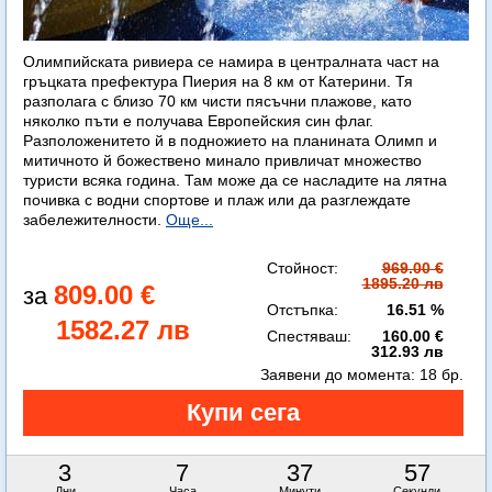
Олимпийската ривиера се намира в централната част на
гръцката префектура Пиерия на 8 км от Катерини. Тя
разполага с близо 70 км чисти пясъчни плажове, като
няколко пъти е получава Европейския син флаг.
Разположенитето й в подножието на планината Олимп и
митичното й божествено минало привличат множество
туристи всяка година. Там може да се насладите на лятна
почивка с водни спортове и плаж или да разглеждате
забележителности.
Още...
Стойност:
969.00 €
1895.20 лв
809.00 €
Отстъпка:
16.51 %
1582.27 лв
Спестяваш:
160.00 €
312.93 лв
Заявени до момента:
18 бр.
3
7
37
56
Дни
Часа
Минути
Секунди