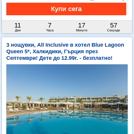
11
7
17
56
Дни
Часа
Минути
Секунди
3 нощувки, All Inclusive в хотел Blue Lagoon
Queen 5*, Халкидики, Гърция през
Септември! Дете до 12.99г. - безплатно!