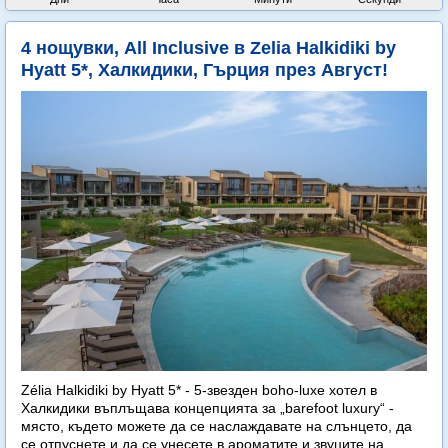
4 нощувки, All Inclusive в Zelia Halkidiki by
Hyatt 5*, Халкидики, Гърция през Август!
Zélia Halkidiki by Hyatt 5* - 5-звезден boho-luxe хотел в
Халкидики въплъщава концепцията за „barefoot luxury“ -
място, където можете да се наслаждавате на слънцето, да
се отпуснете и да се унесете в ароматите и звуците на