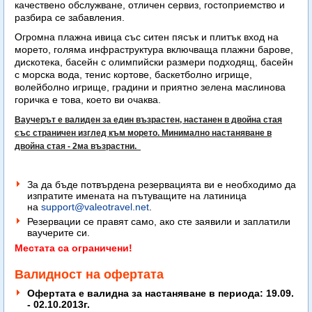
качествено обслужване, отличен сервиз, гостоприемство и
разбира се забавления.
Огромна плажна ивица със ситен пясък и плитък вход на
морето, голяма инфраструктура включваща плажни барове,
дискотека, басейн с олимпийски размери подходящ, басейн
с морска вода, тенис кортове, баскетболно игрище,
волейболно игрище, градини и приятно зелена маслинова
горичка е това, което ви очаква.
Ваучерът е валиден за един възрастен, настанен в двойна стая
със страничен изглед към морето. Минимално настаняване в
двойна стая - 2ма възрастни.
За да бъде потвърдена резервацията ви е необходимо да
изпратите имената на пътуващите на латиница
на
support@valeotravel.net
.
Резервации се правят само, ако сте заявили и заплатили
ваучерите си.
Местата са ограничени!
Валидност на офертата
Офертата е валидна за настаняване в периода: 19.09.
- 02.10.2013г.