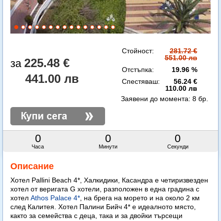
Стойност:
281.72 €
551.00 лв
225.48 €
Отстъпка:
19.96 %
441.00 лв
Спестяваш:
56.24 €
110.00 лв
Заявени до момента:
8 бр.
0
0
0
Часа
Минути
Секунди
Описание
Хотел Pallini Beach 4*, Халкидики, Касандра е четиризвезден
хотел от веригата G хотели, разположен в една градина с
хотел
Athos Palace 4*
, на брега на морето и на около 2 км
след Калитея. Хотел Палини Бийч 4* е идеалното място,
както за семейства с деца, така и за двойки търсещи