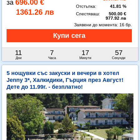
696.00 €
Отстъпка:
41.81 %
1361.26 лв
Спестяваш:
500.00 €
977.92 лв
Заявени до момента:
16 бр.
11
7
17
56
Дни
Часа
Минути
Секунди
5 нощувки със закуски и вечери в хотел
Jenny 3*, Халкидики, Гърция през Август!
Дете до 11.99г. - безплатно!