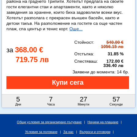
района на градчето Трипити. Хотелът предлага на своите
гости елегантни стаи и апартаменти, както и няколко
заведения за хранене, които биха задоволили всеки вкус.
Хотелът разполага с прекрасен външен басейн, както и
детски такъв. На разположение на гостите са още частен
плаж, спа център и тенис корт.
Още...
Стойност:
540.00 €
1056.15 лв
368.00 €
Отстъпка:
31.85 %
719.75 лв
Спестяваш:
172.00 €
336.40 лв
Заявени до момента:
14 бр.
5
7
27
56
Дни
Часа
Минути
Секунди
Общи условия за организирано пътуване
|
Начини на плащане
|
Условия за ползване
|
За нас
|
Въпроси и отговори
|