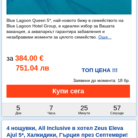
Blue Lagoon Queen 5*, най-новото бижу в семейството на
Blue Lagoon Hotel Group, е идеален избор за Вашата
ваканция, а аквапаркът гарантира забавления и
незабравими моменти за цялото семейство.
Още...
384.00 €
751.04 лв
ТОП ЦЕНА !!!
Заявени до момента:
18 бр.
5
7
25
56
Дни
Часа
Минути
Секунди
4 нощувки, All Inclusive в хотел Zeus Eleva
Ajul 5*, Халкидики, Гърция през Септември!