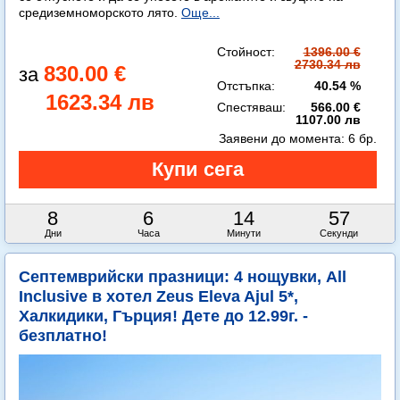
средиземноморското лято.
Още...
Стойност:
1396.00 €
2730.34 лв
830.00 €
Отстъпка:
40.54 %
1623.34 лв
Спестяваш:
566.00 €
1107.00 лв
Заявени до момента:
6 бр.
8
6
14
56
Дни
Часа
Минути
Секунди
Септемврийски празници: 4 нощувки, All
Inclusive в хотел Zeus Eleva Ajul 5*,
Халкидики, Гърция! Дете до 12.99г. -
безплатно!