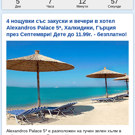
5
7
12
56
Дни
Часа
Минути
Секунди
4 нощувки със закуски и вечери в хотел
Alexandros Palace 5*, Халкидики, Гърция
през Септември! Дете до 11.99г. - безплатно!
Alexandros Palace 5* e разположен на тучен зелен хълм в