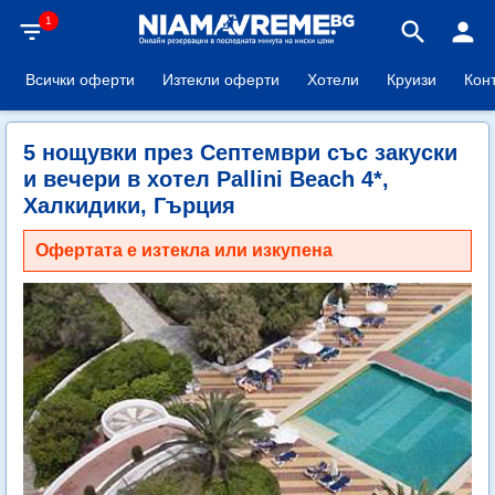
1
filter_list
search
person
Всички оферти
Изтекли оферти
Хотели
Круизи
Кон
5 нощувки през Септември със закуски
и вечери в хотел Pallini Beach 4*,
Халкидики, Гърция
Офертата е изтекла или изкупена