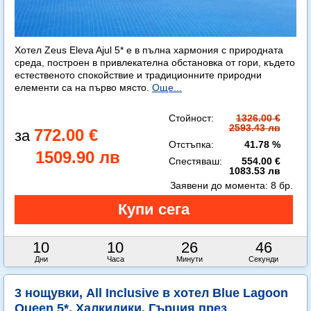
Хотел Zeus Eleva Ajul 5* е в пълна хармония с природната
среда, построен в привлекателна обстановка от гори, където
естественото спокойствие и традиционните природни
елементи са на първо място.
Още...
Стойност:
1326.00 €
2593.43 лв
772.00 €
Отстъпка:
41.78 %
1509.90 лв
Спестяваш:
554.00 €
1083.53 лв
Заявени до момента:
8 бр.
10
10
26
45
Дни
Часа
Минути
Секунди
3 нощувки, All Inclusive в хотел Blue Lagoon
Queen 5*, Халкидики, Гърция през