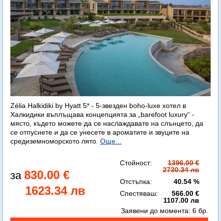
Zélia Halkidiki by Hyatt 5* - 5-звезден boho-luxe хотел в
Халкидики въплъщава концепцията за „barefoot luxury“ -
място, където можете да се наслаждавате на слънцето, да
се отпуснете и да се унесете в ароматите и звуците на
средиземноморското лято.
Още...
Стойност:
1396.00 €
2730.34 лв
830.00 €
Отстъпка:
40.54 %
1623.34 лв
Спестяваш:
566.00 €
1107.00 лв
Заявени до момента:
6 бр.