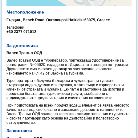
Местоположение
Гърция
,
Beach Road, Ouranoupoli Halkidiki 63075, Greece
Телефони:
+30 2377 071012
За доставчика
Валео Травъл ООД
Валео Травъл ООД е туроператор, притежаващ Удостоверение за
регистрация № 05620, издадено от Държавната агенция по туризъм.
Дружеството има сключен договор за застраховка, съгласно
изискването на чл. 42 от Закона за туризма.
Туроператорът обслужва български и чуждестранни туристи,
пътуващи индивидуално или групово, а така също и корпоративни
клиенти от страната и чужбина. Екипът е в състояние да изготви и
предложи богата гама туристически услуги, съобразени с
индивидуалните предпочитания и изисквания на клиентите.
При подготовката на всеки продукт водещ елемент се явява неговото
качество с оглед спечелване и запазване доверието на клиентите.
Валео Травъл ООД залага на коректни взаимоотношения с туристите
и своите партньори като основа на дълготрайно и ползотворно
сътрудничество.
За контакти