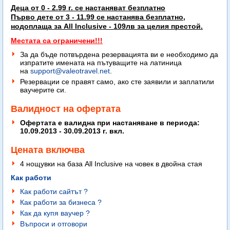
Деца от 0 - 2.99 г. се настаняват безплатно
Първо дете от 3 - 11.99 се настанява безплатно,
нодоплаща за All Inclusive - 109лв за целия престой.
Местата са ограничени!!!
За да бъде потвърдена резервацията ви е необходимо да
изпратите имената на пътуващите на латиница
на
support@valeotravel.net
.
Резервации се правят само, ако сте заявили и заплатили
ваучерите си.
Валидност на офертата
Офертата е валидна при настаняване в периода:
10.09.2013 - 30.09.2013 г. вкл.
Цената включва
4 нощувки на база All Inclusive на човек в двойна стая
Как работи
Как работи сайтът ?
Как работи за бизнеса ?
Как да купя ваучер ?
Въпроси и отговори