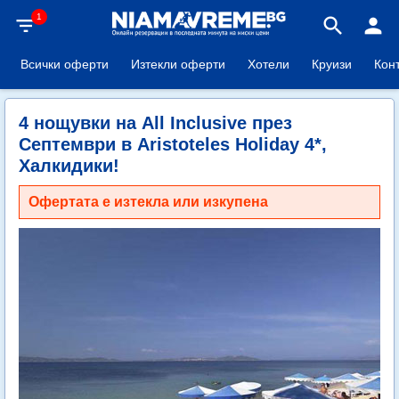
1
filter_list
search
person
Всички оферти
Изтекли оферти
Хотели
Круизи
Кон
4 нощувки на All Inclusive през
Септември в Aristoteles Holiday 4*,
Халкидики!
Офертата е изтекла или изкупена