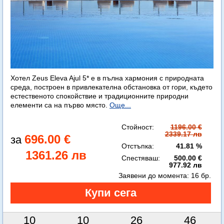
Хотел Zeus Eleva Ajul 5* е в пълна хармония с природната
среда, построен в привлекателна обстановка от гори, където
естественото спокойствие и традиционните природни
елементи са на първо място.
Още...
Стойност:
1196.00 €
2339.17 лв
696.00 €
Отстъпка:
41.81 %
1361.26 лв
Спестяваш:
500.00 €
977.92 лв
Заявени до момента:
16 бр.
10
10
26
45