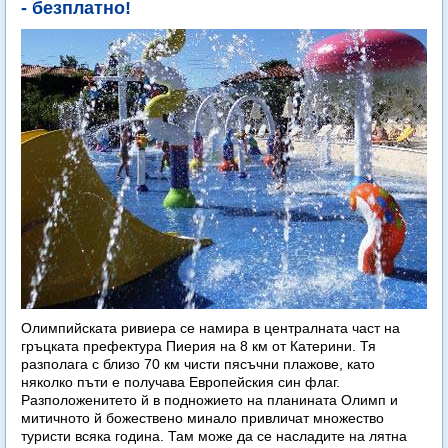
- безплатно!
Олимпийската ривиера се намира в централната част на
гръцката префектура Пиерия на 8 км от Катерини. Тя
разполага с близо 70 км чисти пясъчни плажове, като
няколко пъти е получава Европейския син флаг.
Разположенитето й в подножието на планината Олимп и
митичното й божествено минало привличат множество
туристи всяка година. Там може да се насладите на лятна