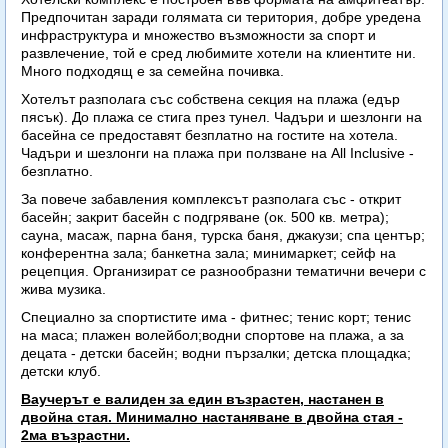
Предпочитан заради голямата си територия, добре уредена
инфраструктура и множество възможности за спорт и
развлечение, той е сред любимите хотели на клиентите ни.
Много подходящ е за семейна почивка.
Хотелът разполага със собствена секция на плажа (едър
пясък). До плажа се стига през тунел. Чадъри и шезлонги на
басейна се предоставят безплатно на гостите на хотела.
Чадъри и шезлонги на плажа при ползване на All Inclusive -
безплатно.
За повече забавления комплексът разполага със - открит
басейн; закрит басейн с подгряване (ок. 500 кв. метра);
сауна, масаж, парна баня, турска баня, джакузи; спа център;
конферентна зала; банкетна зала; минимаркет; сейф на
рецепция. Организират се разнообразни тематични вечери с
жива музика.
Специално за спортистите има - фитнес; тенис корт; тенис
на маса; плажен волейбол;водни спортове на плажа, а за
децата - детски басейн; водни пързалки; детска площадка;
детски клуб.
Ваучерът е валиден за един възрастен, настанен в
двойна стая. Минимално настаняване в двойна стая -
2ма възрастни.