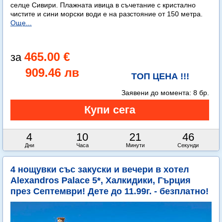
селце Сивири. Плажната ивица в съчетание с кристално
чистите и сини морски води е на разстояние от 150 метра.
Още...
465.00 €
909.46 лв
ТОП ЦЕНА !!!
Заявени до момента:
8 бр.
4
10
21
45
Дни
Часа
Минути
Секунди
4 нощувки със закуски и вечери в хотел
Alexandros Palace 5*, Халкидики, Гърция
през Септември! Дете до 11.99г. - безплатно!