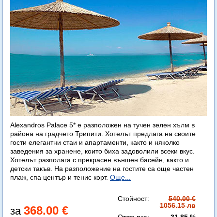
Alexandros Palace 5* e разположен на тучен зелен хълм в
района на градчето Трипити. Хотелът предлага на своите
гости елегантни стаи и апартаменти, както и няколко
заведения за хранене, които биха задоволили всеки вкус.
Хотелът разполага с прекрасен външен басейн, както и
детски такъв. На разположение на гостите са още частен
плаж, спа център и тенис корт.
Още...
Стойност:
540.00 €
1056.15 лв
368.00 €