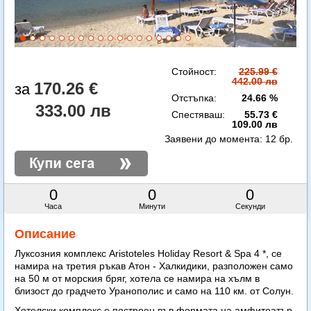
Стойност:
225.99 €
442.00 лв
170.26 €
Отстъпка:
24.66 %
333.00 лв
Спестяваш:
55.73 €
109.00 лв
Заявени до момента:
12 бр.
0
0
0
Часа
Минути
Секунди
Описание
Луксозния комплекс Aristoteles Holiday Resort & Spa 4 *, се
намира на третия ръкав Атон - Халкидики, разположен само
на 50 м от морския бряг, хотела се намира на хълм в
близост до градчето Уранополис и само на 110 км. от Солун.
Хотелски комплекс е построен във формата на амфитеатър.