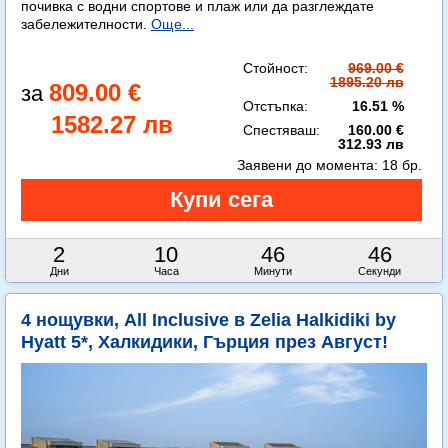
почивка с водни спортове и плаж или да разглеждате
забележителности.
Още...
Стойност:
969.00 €
1895.20 лв
809.00 €
Отстъпка:
16.51 %
1582.27 лв
Спестяваш:
160.00 €
312.93 лв
Заявени до момента:
18 бр.
2
10
46
45
Дни
Часа
Минути
Секунди
4 нощувки, All Inclusive в Zelia Halkidiki by
Hyatt 5*, Халкидики, Гърция през Август!