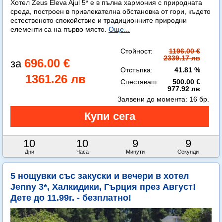
Хотел Zeus Eleva Ajul 5* е в пълна хармония с природната
среда, построен в привлекателна обстановка от гори, където
естественото спокойствие и традиционните природни
елементи са на първо място.
Още...
Стойност:
1196.00 €
2339.17 лв
696.00 €
Отстъпка:
41.81 %
1361.26 лв
Спестяваш:
500.00 €
977.92 лв
Заявени до момента:
16 бр.
10
10
9
8
Дни
Часа
Минути
Секунди
5 нощувки със закуски и вечери в хотел
Jenny 3*, Халкидики, Гърция през Август!
Дете до 11.99г. - безплатно!