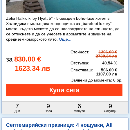
Zélia Halkidiki by Hyatt 5* - 5-звезден boho-luxe хотел в
Халкидики въплъщава концепцията за „barefoot luxury“ -
място, където можете да се наслаждавате на слънцето, да
се отпуснете и да се унесете в ароматите и звуците на
средиземноморското лято.
Още...
Стойност:
1396.00 €
2730.34 лв
830.00 €
Отстъпка:
40.54 %
1623.34 лв
Спестяваш:
566.00 €
1107.00 лв
Заявени до момента:
6 бр.
7
9
6
8
Дни
Часа
Минути
Секунди
Септемврийски празници: 4 нощувки, All