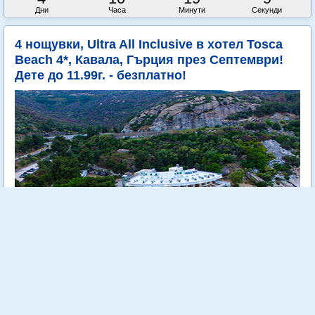
Дни
Часа
Минути
Секунди
4 нощувки, Ultra All Inclusive в хотел Tosca
Beach 4*, Кавала, Гърция през Септември!
Дете до 11.99г. - безплатно!
Tosca Beach е уютен 4 звезден хотел, разположен на самия
морски бряг сред зеленина и на метри от кристално чистите