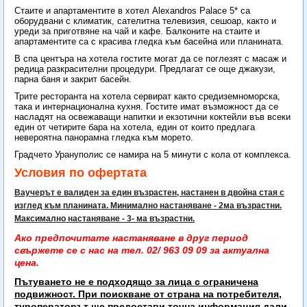
Стаите и апартаментите в хотел
Alexandros Palace 5* са
оборудвани с климатик, сателитна телевизия, сешоар, както и
уреди за приготвяне на чай и кафе. Балконите на стаите и
апартаментите са с красива гледка към басейна или планината.
В спа центъра на хотела гостите могат да се поглезят с масаж и
редица разкрасителни процедури. Предлагат се още джакузи,
парна баня и закрит басейн.
Трите ресторанта на хотела сервират както средиземноморска,
така и интернационална кухня. Гостите имат възможност да се
насладят на освежаващи напитки и екзотични коктейли във всеки
един от четирите бара на хотела, един от които предлага
невероятна панорамна гледка към морето.
Градчето Урануполис се намира на 5 минути с кола от комплекса.
Условия по офертата
Ваучерът е валиден за един възрастен, настанен в двойна стая с
изглед към планината. Минимално настаняване - 2ма възрастни.
Максимално настаняване - 3- ма възрастни.
Ако предпочитате настаняване в друг период
свържете се с нас на тел. 02/ 963 09 09 за актуална
цена.
Пътуването не е подходящо за лица с ограничена
подвижност. При поискване от страна на потребителя,
туроператорът ще предостави точна информация дали