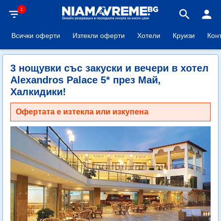
1
filter_list
search
person
Всички оферти
Изтекли оферти
Хотели
Круизи
Кон
3 нощувки със закуски и вечери в хотел
Alexandros Palace 5* през Май,
Халкидики!
Офертата е изтекла или изкупена