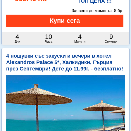
ТОП ЦЕНА !!!
Заявени до момента:
8 бр.
4
10
4
8
Дни
Часа
Минути
Секунди
4 нощувки със закуски и вечери в хотел
Alexandros Palace 5*, Халкидики, Гърция
през Септември! Дете до 11.99г. - безплатно!