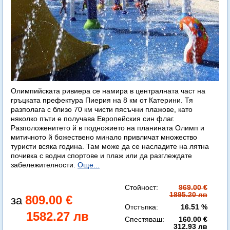
Олимпийската ривиера се намира в централната част на
гръцката префектура Пиерия на 8 км от Катерини. Тя
разполага с близо 70 км чисти пясъчни плажове, като
няколко пъти е получава Европейския син флаг.
Разположенитето й в подножието на планината Олимп и
митичното й божествено минало привличат множество
туристи всяка година. Там може да се насладите на лятна
почивка с водни спортове и плаж или да разглеждате
забележителности.
Още...
Стойност:
969.00 €
1895.20 лв
809.00 €
Отстъпка:
16.51 %
1582.27 лв
Спестяваш:
160.00 €
312.93 лв