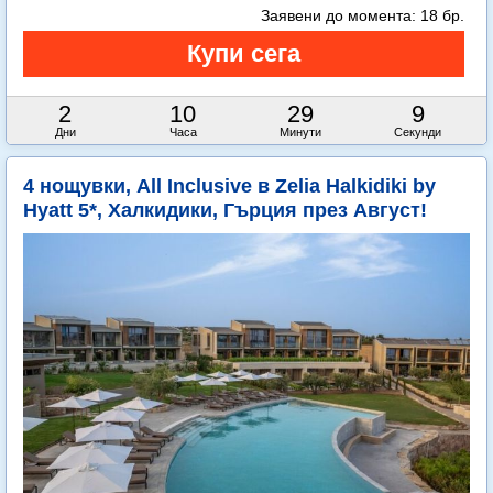
Заявени до момента:
18 бр.
2
10
29
8
Дни
Часа
Минути
Секунди
4 нощувки, All Inclusive в Zelia Halkidiki by
Hyatt 5*, Халкидики, Гърция през Август!