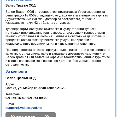
Валео Травъл ООД
Валео Травъл ООД е туроператор, притежаващ Удостоверение за
регистрация № 05620, издадено от Държавната агенция по туризъм.
Дружеството има сключен договор за застраховка, съгласно
изискването на чл. 42 от Закона за туризма.
Туроператорът обслужва български и чуждестранни туристи,
пътуващи индивидуално или групово, а така също и корпоративни
клиенти от страната и чужбина. Екипът е в състояние да изготви и
предложи богата гама туристически услуги, съобразени с
индивидуалните предпочитания и изисквания на клиентите.
При подготовката на всеки продукт водещ елемент се явява неговото
качество с оглед спечелване и запазване доверието на клиентите.
Валео Травъл ООД залага на коректни взаимоотношения с туристите
и своите партньори като основа на дълготрайно и ползотворно
сътрудничество.
За контакти
Валео Травъл ООД
Адрес:
София
,
ул. Майор Първан Тошев 21-23
Телефони:
02/ 866-16-49; 02/ 963-09-09
E-mail:
support@valeotravel.net