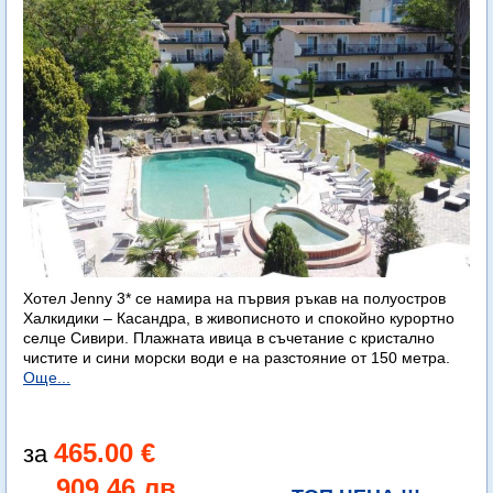
Хотел Jenny 3* се намира на първия ръкав на полуостров
Халкидики – Касандра, в живописното и спокойно курортно
селце Сивири. Плажната ивица в съчетание с кристално
чистите и сини морски води е на разстояние от 150 метра.
Още...
465.00 €
909.46 лв