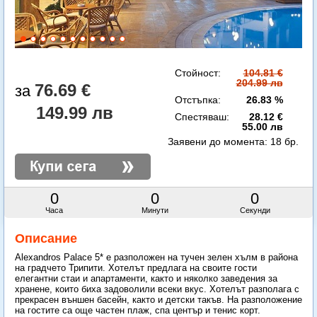
Стойност:
104.81 €
204.99 лв
76.69 €
Отстъпка:
26.83 %
149.99 лв
Спестяваш:
28.12 €
55.00 лв
Заявени до момента:
18 бр.
0
0
0
Часа
Минути
Секунди
Описание
Alexandros Palace 5* e разположен на тучен зелен хълм в района
на градчето Трипити. Хотелът предлага на своите гости
елегантни стаи и апартаменти, както и няколко заведения за
хранене, които биха задоволили всеки вкус. Хотелът разполага с
прекрасен външен басейн, както и детски такъв. На разположение
на гостите са още частен плаж, спа център и тенис корт.