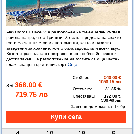
Alexandros Palace 5* e разположен на тучен зелен хълм в
района на градчето Трипити. Хотелът предлага на своите
гости елегантни стаи и апартаменти, както и няколко
заведения за хранене, които биха задоволили всеки вкус.
Хотелът разполага с прекрасен външен басейн, както и
детски такъв. На разположение на гостите са още частен
плаж, спа център и тенис корт.
Още...
Стойност:
540.00 €
1056.15 лв
368.00 €
Отстъпка:
31.85 %
719.75 лв
Спестяваш:
172.00 €
336.40 лв
Заявени до момента:
14 бр.
4
10
19
8