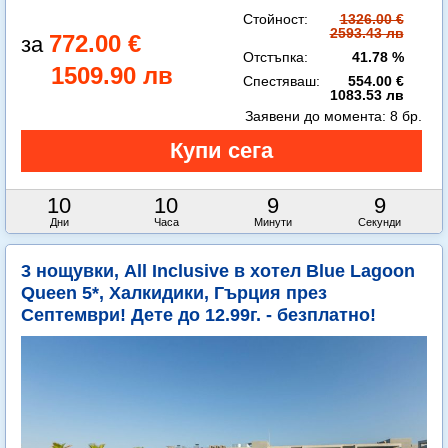
Стойност:
1326.00 €
2593.43 лв
772.00 €
Отстъпка:
41.78 %
1509.90 лв
Спестяваш:
554.00 €
1083.53 лв
Заявени до момента:
8 бр.
10
10
9
8
Дни
Часа
Минути
Секунди
3 нощувки, All Inclusive в хотел Blue Lagoon
Queen 5*, Халкидики, Гърция през
Септември! Дете до 12.99г. - безплатно!