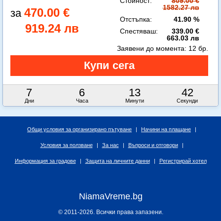
Стойност:
809.00 €
1582.27 лв
470.00 €
Отстъпка:
41.90 %
919.24 лв
Спестяваш:
339.00 €
663.03 лв
Заявени до момента:
12 бр.
7
6
13
42
Дни
Часа
Минути
Секунди
Общи условия за организирано пътуване
|
Начини на плащане
|
Условия за ползване
|
За нас
|
Въпроси и отговори
|
Информация за градове
|
Защита на личните данни
|
Регистрирай хотел
NiamaVreme.bg
© 2011-2026. Всички права запазени.