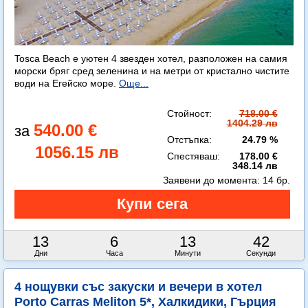
Tosca Beach е уютен 4 звезден хотел, разположен на самия
морски бряг сред зеленина и на метри от кристално чистите
води на Егейско море.
Още...
Стойност:
718.00 €
1404.29 лв
540.00 €
Отстъпка:
24.79 %
1056.15 лв
Спестяваш:
178.00 €
348.14 лв
Заявени до момента:
14 бр.
13
6
13
42
Дни
Часа
Минути
Секунди
4 нощувки със закуски и вечери в хотел
Porto Carras Meliton 5*, Халкидики, Гърция