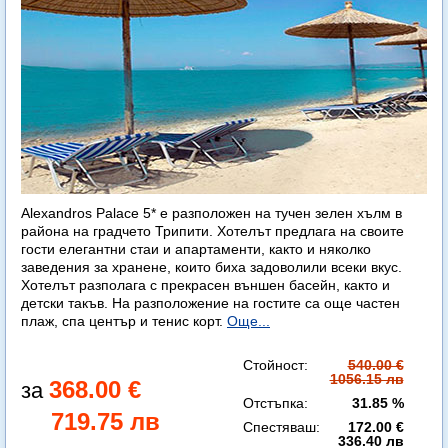
Alexandros Palace 5* e разположен на тучен зелен хълм в
района на градчето Трипити. Хотелът предлага на своите
гости елегантни стаи и апартаменти, както и няколко
заведения за хранене, които биха задоволили всеки вкус.
Хотелът разполага с прекрасен външен басейн, както и
детски такъв. На разположение на гостите са още частен
плаж, спа център и тенис корт.
Още...
Стойност:
540.00 €
1056.15 лв
368.00 €
Отстъпка:
31.85 %
719.75 лв
Спестяваш:
172.00 €
336.40 лв