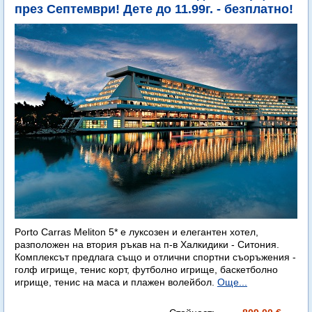
през Септември! Дете до 11.99г. - безплатно!
Porto Carras Meliton 5* е луксозен и елегантен хотел,
разположен на втория ръкав на п-в Халкидики - Ситония.
Комплексът предлага също и отлични спортни съоръжения -
голф игрище, тенис корт, футболно игрище, баскетболно
игрище, тенис на маса и плажен волейбол.
Още...