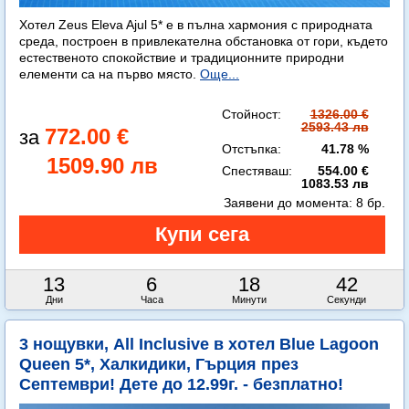
Хотел Zeus Eleva Ajul 5* е в пълна хармония с природната
среда, построен в привлекателна обстановка от гори, където
естественото спокойствие и традиционните природни
елементи са на първо място.
Още...
Стойност:
1326.00 €
2593.43 лв
772.00 €
Отстъпка:
41.78 %
1509.90 лв
Спестяваш:
554.00 €
1083.53 лв
Заявени до момента:
8 бр.
13
6
18
42
Дни
Часа
Минути
Секунди
3 нощувки, All Inclusive в хотел Blue Lagoon
Queen 5*, Халкидики, Гърция през
Септември! Дете до 12.99г. - безплатно!