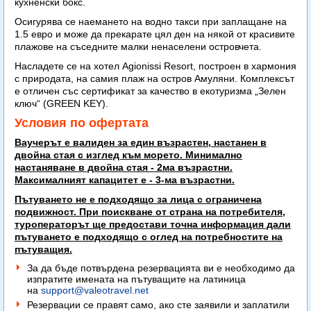
кухненски бокс.
Осигурява се наемането на водно такси при заплащане на
1.5 евро и може да прекарате цял ден на някой от красивите
плажове на съседните малки ненаселени островчета.
Насладете се на хотел Agionissi Resort, построен в хармония
с природата, на самия плаж на остров Амуляни. Комплексът
е отличен със сертификат за качество в екотуризма „Зелен
ключ“ (GREEN KEY).
Условия по офертата
Ваучерът е валиден за един възрастен, настанен в
двойна стая с изглед към морето. Минимално
настаняване в двойна стая - 2ма възрастни.
Максималният капацитет е - 3-ма възрастни.
Пътуването не е подходящо за лица с ограничена
подвижност. При поискване от страна на потребителя,
туроператорът ще предостави точна информация дали
пътуването е подходящо с оглед на потребностите на
пътуващия.
За да бъде потвърдена резервацията ви е необходимо да
изпратите имената на пътуващите на латиница
на
support@valeotravel.net
Резервации се правят само, ако сте заявили и заплатили