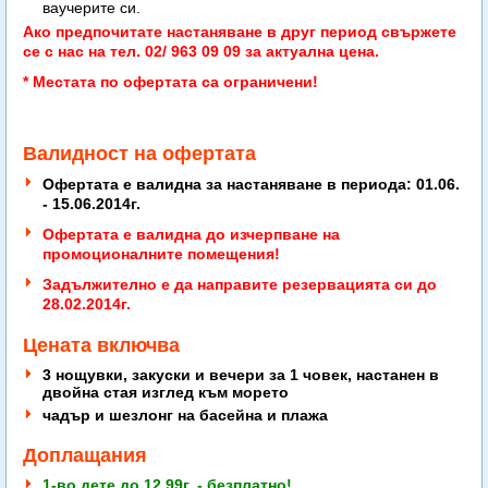
ваучерите си.
Ако предпочитате настаняване в друг период свържете
се с нас на тел. 02/ 963 09 09 за актуална цена.
* Местата по офертата са ограничени!
Валидност на офертата
Офертата е валидна за настаняване в периода: 01.06.
- 15.06.2014г.
Офертата е валидна до изчерпване на
промоционалните помещения!
Задължително е да направите резервацията си до
28.02.2014г.
Цената включва
3 нощувки, закуски и вечери за 1 човек, настанен в
двойна стая изглед към морето
чадър и шезлонг на басейна и плажа
Доплащания
1-во дете до 12,99г. - безплатно!