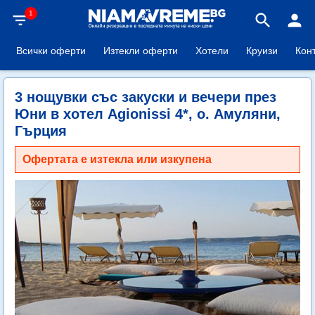
1
filter_list
search
person
Всички оферти
Изтекли оферти
Хотели
Круизи
Кон
3 нощувки със закуски и вечери през
Юни в хотел Agionissi 4*, о. Амуляни,
Гърция
Офертата е изтекла или изкупена