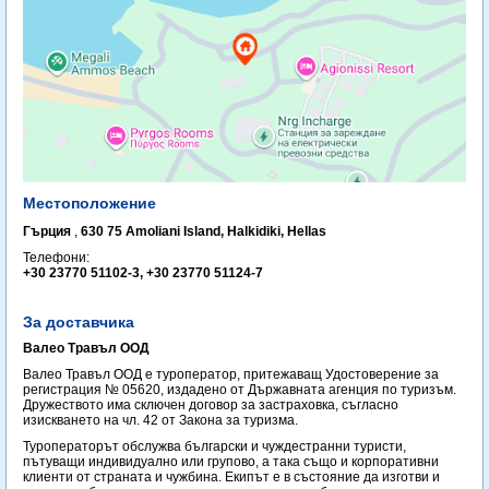
Местоположение
Гърция
,
630 75 Amoliani Island, Halkidiki, Hellas
Телефони:
+30 23770 51102-3, +30 23770 51124-7
За доставчика
Валео Травъл ООД
Валео Травъл ООД е туроператор, притежаващ Удостоверение за
регистрация № 05620, издадено от Държавната агенция по туризъм.
Дружеството има сключен договор за застраховка, съгласно
изискването на чл. 42 от Закона за туризма.
Туроператорът обслужва български и чуждестранни туристи,
пътуващи индивидуално или групово, а така също и корпоративни
клиенти от страната и чужбина. Екипът е в състояние да изготви и