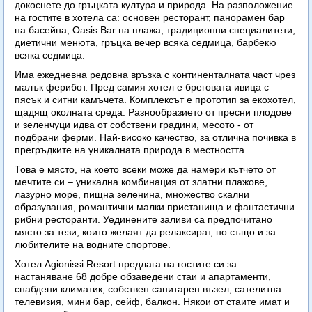
докоснете до гръцката култура и природа. На разположение
на гостите в хотела са: основен ресторант, панорамен бар
на басейна, Oasis Bar на плажа, традиционни специалитети,
диетични менюта, гръцка вечер всяка седмица, барбекю
всяка седмица.
Има ежедневна редовна връзка с континенталната част чрез
малък ферибот. Пред самия хотел е бреговата ивица с
пясък и ситни камъчета. Комплексът е прототип за екохотел,
щадящ околната среда. Разнообразието от пресни плодове
и зеленчуци идва от собствени градини, месото - от
подбрани ферми. Най-високо качество, за отлична почивка в
прегръдките на уникалната природа в местността.
Това е място, на което всеки може да намери кътчето от
мечтите си – уникална комбинация от златни плажове,
лазурно море, пищна зеленина, множество скaлни
образувания, романтични малки пристанища и фантастични
рибни ресторанти. Уединените заливи са предпочитано
място за тези, които желаят да релаксират, но също и за
любителите на водните спортове.
Хотел Agionissi Resort предлага на гостите си за
настаняване 68 добре обзаведени стаи и апартаменти,
снабдени климатик, собствен санитарен възел, сателитна
телевизия, мини бар, сейф, балкон. Някои от стаите имат и