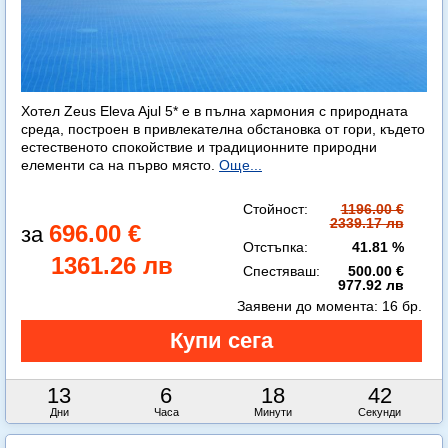
Хотел Zeus Eleva Ajul 5* е в пълна хармония с природната
среда, построен в привлекателна обстановка от гори, където
естественото спокойствие и традиционните природни
елементи са на първо място.
Още...
Стойност:
1196.00 €
2339.17 лв
696.00 €
Отстъпка:
41.81 %
1361.26 лв
Спестяваш:
500.00 €
977.92 лв
Заявени до момента:
16 бр.
13
6
18
42
Дни
Часа
Минути
Секунди