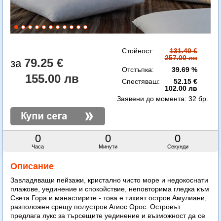
Стойност:
131.40 €
257.00 лв
79.25 €
Отстъпка:
39.69 %
155.00 лв
Спестяваш:
52.15 €
102.00 лв
Заявени до момента:
32 бр.
0
0
0
Часа
Минути
Секунди
Описание
Завладяващи пейзажи, кристално чисто море и недокоснати
плажове, уединение и спокойствие, неповторима гледка към
Света Гора и манастирите - това е тихият остров Амулиани,
разположен срещу полустров Агиос Орос. Островът
предлага лукс за търсещите уединение и възможност да се