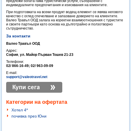
предложи богата гама туристически услуги, съобразени с
индивидуалните предпочитания и изисквания на клиентите.
При подготовката на всеки продукт водещ елемент се явява неговото
качество с оглед спечелване и запазване доверието на клиентите.
Валео Травъл ООД залага на коректни взаимоотношения с туристите
и своите партньори като основа на дълготрайно и ползотворно
сътрудничество.
За контакти
Валео Травъл ООД
Адрес:
София
,
ул. Майор Първан Тошев 21-23
Телефони:
02/ 866-16-49; 02/ 963-09-09
E-mail:
support@valeotravel.net
Категории на офертата
Хотел 4*
почивка през Юни