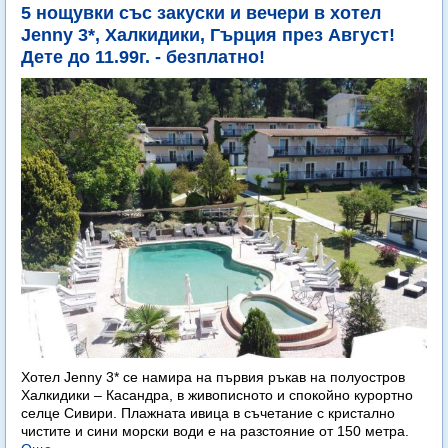
5 нощувки със закуски и вечери в хотел
Jenny 3*, Халкидики, Гърция през Август!
Дете до 11.99г. - безплатно!
Хотел Jenny 3* се намира на първия ръкав на полуостров
Халкидики – Касандра, в живописното и спокойно курортно
селце Сивири. Плажната ивица в съчетание с кристално
чистите и сини морски води е на разстояние от 150 метра.