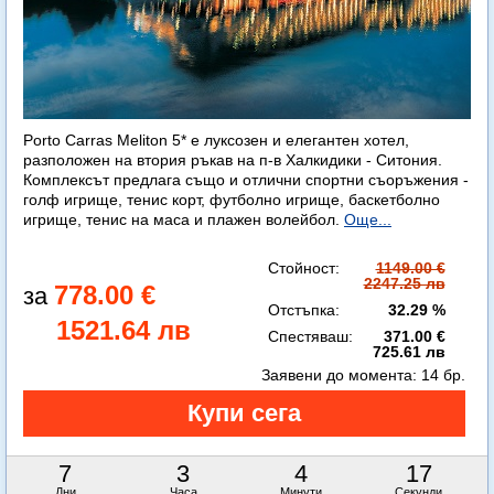
Porto Carras Meliton 5* е луксозен и елегантен хотел,
разположен на втория ръкав на п-в Халкидики - Ситония.
Комплексът предлага също и отлични спортни съоръжения -
голф игрище, тенис корт, футболно игрище, баскетболно
игрище, тенис на маса и плажен волейбол.
Още...
Стойност:
1149.00 €
2247.25 лв
778.00 €
Отстъпка:
32.29 %
1521.64 лв
Спестяваш:
371.00 €
725.61 лв
Заявени до момента:
14 бр.
7
3
4
14
Дни
Часа
Минути
Секунди