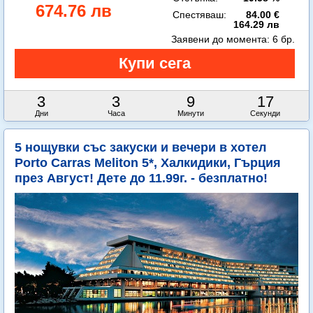
674.76 лв
Спестяваш:
84.00 €
164.29 лв
Заявени до момента:
6 бр.
3
3
9
14
Дни
Часа
Минути
Секунди
5 нощувки със закуски и вечери в хотел
Porto Carras Meliton 5*, Халкидики, Гърция
през Август! Дете до 11.99г. - безплатно!