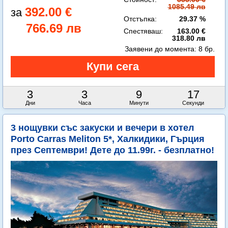
1085.49 лв
392.00 €
Отстъпка:
29.37 %
766.69 лв
Спестяваш:
163.00 €
318.80 лв
Заявени до момента:
8 бр.
3
3
9
14
Дни
Часа
Минути
Секунди
3 нощувки със закуски и вечери в хотел
Porto Carras Meliton 5*, Халкидики, Гърция
през Септември! Дете до 11.99г. - безплатно!