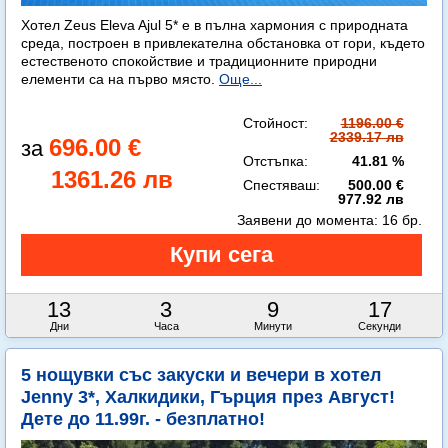
Хотел Zeus Eleva Ajul 5* е в пълна хармония с природната
среда, построен в привлекателна обстановка от гори, където
естественото спокойствие и традиционните природни
елементи са на първо място.
Още...
Стойност:
1196.00 €
2339.17 лв
696.00 €
Отстъпка:
41.81 %
1361.26 лв
Спестяваш:
500.00 €
977.92 лв
Заявени до момента:
16 бр.
13
3
9
14
Дни
Часа
Минути
Секунди
5 нощувки със закуски и вечери в хотел
Jenny 3*, Халкидики, Гърция през Август!
Дете до 11.99г. - безплатно!