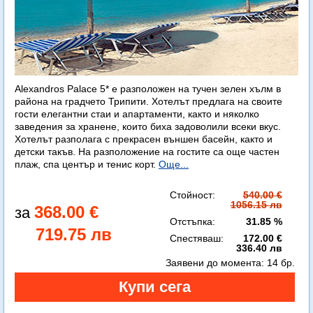
Alexandros Palace 5* e разположен на тучен зелен хълм в
района на градчето Трипити. Хотелът предлага на своите
гости елегантни стаи и апартаменти, както и няколко
заведения за хранене, които биха задоволили всеки вкус.
Хотелът разполага с прекрасен външен басейн, както и
детски такъв. На разположение на гостите са още частен
плаж, спа център и тенис корт.
Още...
Стойност:
540.00 €
1056.15 лв
368.00 €
Отстъпка:
31.85 %
719.75 лв
Спестяваш:
172.00 €
336.40 лв
Заявени до момента:
14 бр.