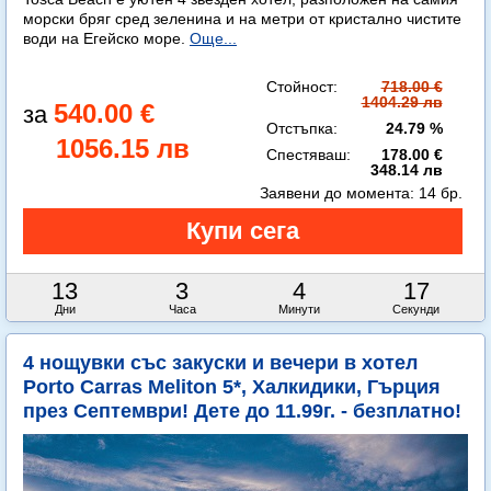
морски бряг сред зеленина и на метри от кристално чистите
води на Егейско море.
Още...
Стойност:
718.00 €
1404.29 лв
540.00 €
Отстъпка:
24.79 %
1056.15 лв
Спестяваш:
178.00 €
348.14 лв
Заявени до момента:
14 бр.
13
3
4
14
Дни
Часа
Минути
Секунди
4 нощувки със закуски и вечери в хотел
Porto Carras Meliton 5*, Халкидики, Гърция
през Септември! Дете до 11.99г. - безплатно!