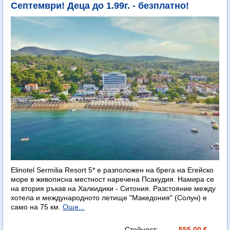
Септември! Деца до 1.99г. - безплатно!
Elinotel Sermilia Resort 5* е разположен на брега на Егейско
море в живописна местност наречена Псакудия. Намира се
на втория ръкав на Халкидики - Ситония. Разстояние между
хотела и международното летище "Македония" (Солун) е
само на 75 км.
Още...
Стойност:
555.00 €