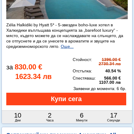
Zélia Halkidiki by Hyatt 5* - 5-звезден boho-luxe хотел в
Халкидики въплъщава концепцията за „barefoot luxury“ -
място, където можете да се наслаждавате на слънцето, да
се отпуснете и да се унесете в ароматите и звуците на
средиземноморското лято.
Още...
Стойност:
1396.00 €
2730.34 лв
830.00 €
Отстъпка:
40.54 %
1623.34 лв
Спестяваш:
566.00 €
1107.00 лв
Заявени до момента:
6 бр.
10
2
6
14
Дни
Часа
Минути
Секунди