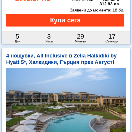
312.93 лв
Заявени до момента:
18 бр.
5
3
29
14
Дни
Часа
Минути
Секунди
4 нощувки, All Inclusive в Zelia Halkidiki by
Hyatt 5*, Халкидики, Гърция през Август!