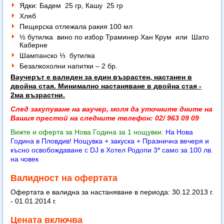
Ядки: Бадем 25 гр, Кашу 25 гр
Хляб
Пещерска отлежала ракия 100 мл
½ бутилка вино по избор Траминер Хан Крум или Шато
Каберне
Шампанско ⅓ бутилка
Безалкохолни напитки – 2 бр.
Ваучерът е валиден за един възрастен, настанен в
двойна стая. Минимално настаняване в двойна стая -
2ма възрастни.
След закупуване на ваучер, моля да уточните дните на
Вашия престой на следните телефон: 02/ 963 09 09
Вижте и оферта за Нова Година за 1 нощувки:
На Нова
Година в Пловдив! Нощувка + закуска + Празнична вечеря и
късно освобождаване с DJ в Хотел Родопи 3* само за 100 лв.
на човек
Валидност на офертата
Офертата е валидна за настаняване в периода: 30.12.2013 г.
- 01.01.2014 г.
Цената включва