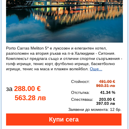
Porto Carras Meliton 5* е луксозен и елегантен хотел,
разположен на втория ръкав на п-в Халкидики - Ситония.
Комплексът предлага също и отлични спортни съоръжения -
голф игрище, тенис корт, футболно игрище, баскетболно
игрище, тенис на маса и плажен волейбол.
Още...
Стойност:
491.00 €
960.31 лв
288.00 €
Отстъпка:
41.34 %
563.28 лв
Спестяваш:
203.00 €
397.03 лв
Заявени до момента:
12 бр.