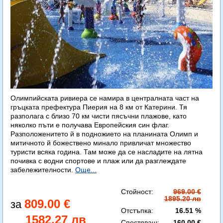
Олимпийската ривиера се намира в централната част на
гръцката префектура Пиерия на 8 км от Катерини. Тя
разполага с близо 70 км чисти пясъчни плажове, като
няколко пъти е получава Европейския син флаг.
Разположенитето й в подножието на планината Олимп и
митичното й божествено минало привличат множество
туристи всяка година. Там може да се насладите на лятна
почивка с водни спортове и плаж или да разглеждате
забележителности.
Още...
Стойност:
969.00 €
1895.20 лв
809.00 €
Отстъпка:
16.51 %
1582.27 лв
Спестяваш:
160.00 €