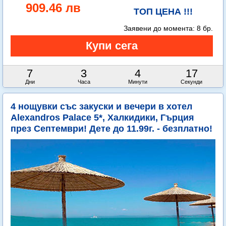
909.46 лв
ТОП ЦЕНА !!!
Заявени до момента:
8 бр.
7
3
4
14
Дни
Часа
Минути
Секунди
4 нощувки със закуски и вечери в хотел
Alexandros Palace 5*, Халкидики, Гърция
през Септември! Дете до 11.99г. - безплатно!