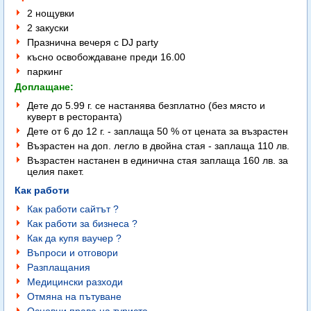
2 нощувки
2 закуски
Празнична вечеря с DJ party
късно освобождаване преди 16.00
паркинг
Доплащане:
Дете до 5.99 г. се настанява безплатно (без място и
куверт в ресторанта)
Дете от 6 до 12 г. - заплаща 50 % от цената за възрастен
Възрастен на доп. легло в двойна стая - заплаща 110 лв.
Възрастен настанен в единична стая заплаща 160 лв. за
целия пакет.
Как работи
Как работи сайтът ?
Как работи за бизнеса ?
Как да купя ваучер ?
Въпроси и отговори
Разплащания
Медицински разходи
Отмяна на пътуване