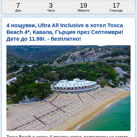
7
3
19
14
Дни
Часа
Минути
Секунди
4 нощувки, Ultra All Inclusive в хотел Tosca
Beach 4*, Кавала, Гърция през Септември!
Дете до 11.99г. - безплатно!
Tosca Beach е уютен 4 звезден хотел, разположен на самия