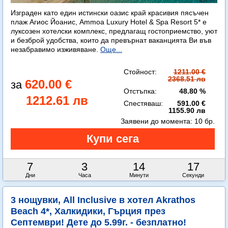
Изграден като един истински оазис край красивия пясъчен
плаж Агиос Йоанис, Ammoa Luxury Hotel & Spa Resort 5* е
луксозен хотелски комплекс, предлагащ гостоприемство, уют
и безброй удобства, които да превърнат ваканцията Ви във
незабравимо изживяване.
Още...
Стойност:
1211.00 €
2368.51 лв
620.00 €
Отстъпка:
48.80 %
1212.61 лв
Спестяваш:
591.00 €
1155.90 лв
Заявени до момента:
10 бр.
7
3
14
14
Дни
Часа
Минути
Секунди
3 нощувки, All Inclusive в хотел Akrathos
Beach 4*, Халкидики, Гърция през
Септември! Дете до 5.99г. - безплатно!