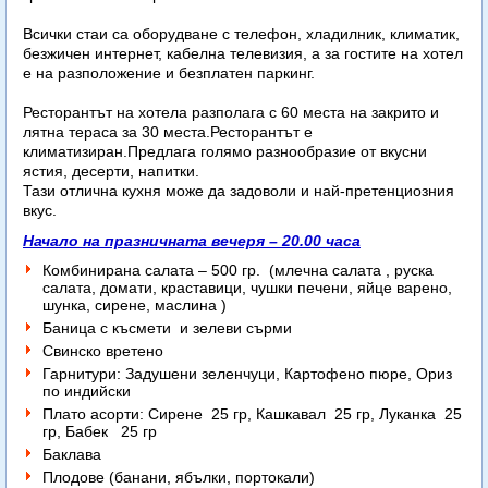
Всички стаи са оборудване с телефон, хладилник, климатик,
безжичен интернет, кабелна телевизия, а за гостите на хотел
е на разположение и безплатен паркинг.
Ресторантът на хотела разполага с 60 места на закрито и
лятна тераса за 30 места.Ресторантът е
климатизиран.Предлага голямо разнообразие от вкусни
ястия, десерти, напитки.
Тази отлична кухня може да задоволи и най-претенциозния
вкус.
Начало на празничната вечеря – 20.00 часа
Комбинирана салата – 500 гр. (млечна салата , руска
салата, домати, краставици, чушки печени, яйце варено,
шунка, сирене, маслина )
Баница с късмети и зелеви сърми
Свинско вретено
Гарнитури: Задушени зеленчуци, Картофено пюре, Ориз
по индийски
Плато асорти: Сирене 25 гр, Кашкавал 25 гр, Луканка 25
гр, Бабек 25 гр
Баклава
Плодове (банани, ябълки, портокали)