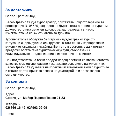
За доставчика
Валео Травъл ООД
Валео Травъл ООД е туроператор, притежаващ Удостоверение за
регистрация № 05620, издадено от Държавната агенция по туризъм.
Дружеството има сключен договор за застраховка, съгласно
изискването на чл. 42 от Закона за туризма.
Туроператорът обслужва български и чуждестранни туристи,
пътуващи индивидуално или групово, а така също и корпоративни
клиенти от страната и чужбина. Екипът е в състояние да изготви и
предложи богата гама туристически услуги, съобразени с
индивидуалните предпочитания и изисквания на клиентите.
При подготовката на всеки продукт водещ елемент се явява неговото
качество с оглед спечелване и запазване доверието на клиентите.
Валео Травъл ООД залага на коректни взаимоотношения с туристите
и своите партньори като основа на дълготрайно и ползотворно
сътрудничество.
За контакти
Валео Травъл ООД
Адрес:
София
,
ул. Майор Първан Тошев 21-23
Телефони:
02/ 866-16-49; 02/ 963-09-09
E-mail: