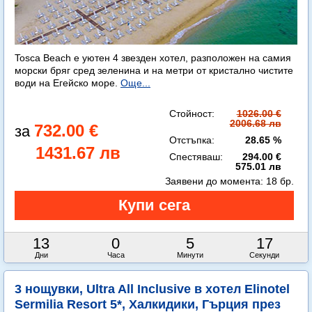
Tosca Beach е уютен 4 звезден хотел, разположен на самия
морски бряг сред зеленина и на метри от кристално чистите
води на Егейско море.
Още...
Стойност:
1026.00 €
2006.68 лв
732.00 €
Отстъпка:
28.65 %
1431.67 лв
Спестяваш:
294.00 €
575.01 лв
Заявени до момента:
18 бр.
13
0
5
14
Дни
Часа
Минути
Секунди
3 нощувки, Ultra All Inclusive в хотел Elinotel
Sermilia Resort 5*, Халкидики, Гърция през