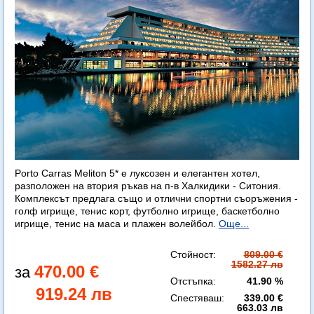
Porto Carras Meliton 5* е луксозен и елегантен хотел,
разположен на втория ръкав на п-в Халкидики - Ситония.
Комплексът предлага също и отлични спортни съоръжения -
голф игрище, тенис корт, футболно игрище, баскетболно
игрище, тенис на маса и плажен волейбол.
Още...
Стойност:
809.00 €
1582.27 лв
470.00 €
Отстъпка:
41.90 %
919.24 лв
Спестяваш:
339.00 €
663.03 лв