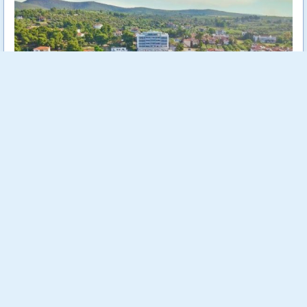
Elinotel Sermilia Resort 5* е разположен на брега на Егейско
море в живописна местност наречена Псакудия. Намира се
на втория ръкав на Халкидики - Ситония. Разстояние между
хотела и международното летище "Македония" (Солун) е
само на 75 км.
Още...
Стойност:
555.00 €
1085.49 лв
392.00 €
Отстъпка:
29.37 %
766.69 лв
Спестяваш:
163.00 €
318.80 лв