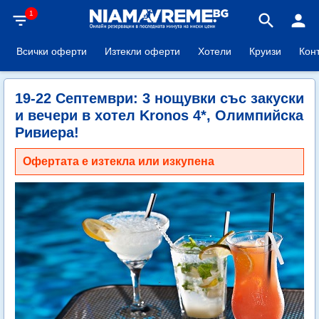
1
filter_list
search
person
Всички оферти
Изтекли оферти
Хотели
Круизи
Кон
19-22 Септември: 3 нощувки със закуски
и вечери в хотел Kronos 4*, Олимпийска
Ривиера!
Офертата е изтекла или изкупена