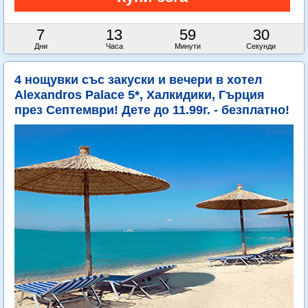
7
13
59
29
Дни
Часа
Минути
Секунди
4 нощувки със закуски и вечери в хотел
Alexandros Palace 5*, Халкидики, Гърция
през Септември! Дете до 11.99г. - безплатно!