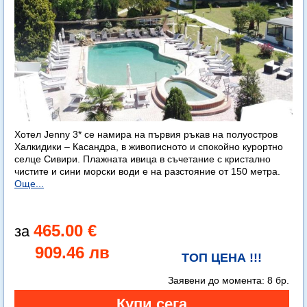
Хотел Jenny 3* се намира на първия ръкав на полуостров
Халкидики – Касандра, в живописното и спокойно курортно
селце Сивири. Плажната ивица в съчетание с кристално
чистите и сини морски води е на разстояние от 150 метра.
Още...
465.00 €
909.46 лв
ТОП ЦЕНА !!!
Заявени до момента:
8 бр.