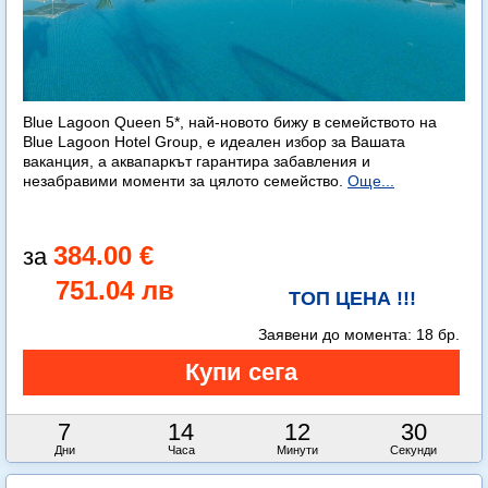
Blue Lagoon Queen 5*, най-новото бижу в семейството на
Blue Lagoon Hotel Group, е идеален избор за Вашата
ваканция, а аквапаркът гарантира забавления и
незабравими моменти за цялото семейство.
Още...
384.00 €
751.04 лв
ТОП ЦЕНА !!!
Заявени до момента:
18 бр.
7
14
12
29
Дни
Часа
Минути
Секунди