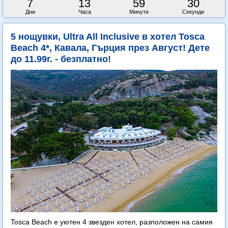
7
13
59
29
Дни
Часа
Минути
Секунди
5 нощувки, Ultra All Inclusive в хотел Tosca
Beach 4*, Кавала, Гърция през Август! Дете
до 11.99г. - безплатно!
Tosca Beach е уютен 4 звезден хотел, разположен на самия