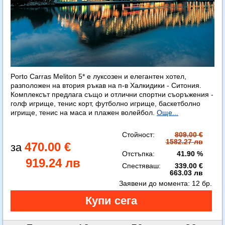
Porto Carras Meliton 5* е луксозен и елегантен хотел,
разположен на втория ръкав на п-в Халкидики - Ситония.
Комплексът предлага също и отлични спортни съоръжения -
голф игрище, тенис корт, футболно игрище, баскетболно
игрище, тенис на маса и плажен волейбол.
Още...
Стойност:
809.00 €
1582.27 лв
470.00 €
Отстъпка:
41.90 %
919.24 лв
Спестяваш:
339.00 €
663.03 лв
Заявени до момента:
12 бр.