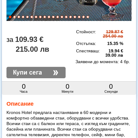
Стойност:
129.87 €
254.00 лв
109.93 €
Отстъпка:
15.35 %
215.00 лв
Спестяваш:
19.94 €
39.00 лв
Заявени до момента:
4 бр.
0
0
0
Часа
Минути
Секунди
Описание
Kronos Hotel предлага настаняване в 60 модерни и
комфортно обзаведени стаи, оборудвани с всички удобства.
Всички стаи са с балкон или тераса, с изглед към градините,
басейна или планината. Всички стаи са оборудвани със
сателитна телевизия, директен телефон, сейф, мини бар,