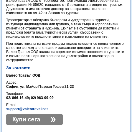
Валео Травъл ООД е туроператор, притежаващ Удостоверение за
регистрация № 05620, издадено от Държавната агенция по туризъм.
Дружеството има сключен договор за застраховка, съгласно
изискването на чл. 42 от Закона за туризма.
Туроператорът обслужва български и чуждестранни туристи,
пътуващи индивидуално или групово, а така също и корпоративни
клиенти от страната и чужбина. Екипът е в състояние да изготви и
предложи богата гама туристически услуги, съобразени с
индивидуалните предпочитания и изисквания на клиентите.
При подготовката на всеки продукт водещ елемент се явява неговото
качество с оглед спечелване и запазване доверието на клиентите.
Валео Травъл ООД залага на коректни взаимоотношения с туристите
и своите партньори като основа на дълготрайно и ползотворно
сътрудничество.
За контакти
Валео Травъл ООД
Адрес:
София
,
ул. Майор Първан Тошев 21-23
Телефони:
02/ 866-16-49; 02/ 963-09-09
E-mail:
support@valeotravel.net