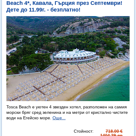
Beach 4*, Кавала, Гърция през Септември!
Дете до 11.99г. - безплатно!
Tosca Beach е уютен 4 звезден хотел, разположен на самия
морски бряг сред зеленина и на метри от кристално чистите
води на Егейско море.
Още...
Стойност:
718.00 €
1404.29 лв