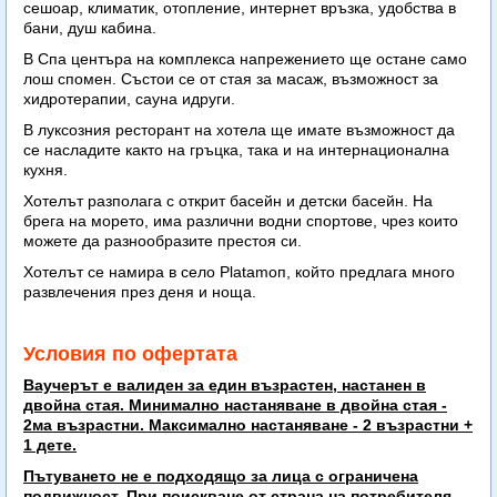
сешоар, климатик, отопление, интернет връзка, удобства в
бани, душ кабина.
В Спа центъра на комплекса напрежението ще остане само
лош спомен. Състои се от стая за масаж, възможност за
хидротерапии, сауна идруги.
В луксозния ресторант на хотела ще имате възможност да
се насладите както на гръцка, така и на интернационална
кухня.
Хотелът разполага с открит басейн и детски басейн. На
брега на морето, има различни водни спортове, чрез които
можете да разнообразите престоя си.
Хотелът се намира в село Platamoп, който предлага много
развлечения през деня и ноща.
Условия по офертата
Ваучерът е валиден за един възрастен, настанен в
двойна стая. Минимално настаняване в двойна стая -
2ма възрастни. Максимално настаняване - 2 възрастни +
1 дете.
Пътуването не е подходящо за лица с ограничена
подвижност. При поискване от страна на потребителя,