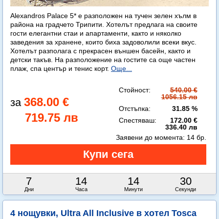
Alexandros Palace 5* e разположен на тучен зелен хълм в
района на градчето Трипити. Хотелът предлага на своите
гости елегантни стаи и апартаменти, както и няколко
заведения за хранене, които биха задоволили всеки вкус.
Хотелът разполага с прекрасен външен басейн, както и
детски такъв. На разположение на гостите са още частен
плаж, спа център и тенис корт.
Още...
Стойност:
540.00 €
1056.15 лв
368.00 €
Отстъпка:
31.85 %
719.75 лв
Спестяваш:
172.00 €
336.40 лв
Заявени до момента:
14 бр.
7
14
14
29
Дни
Часа
Минути
Секунди
4 нощувки, Ultra All Inclusive в хотел Tosca