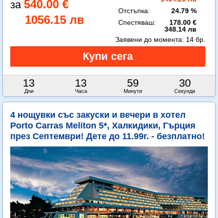
540.00 €
Отстъпка:
24.79 %
1056.15 лв
Спестяваш:
178.00 €
348.14 лв
Заявени до момента:
14 бр.
13
13
59
29
Дни
Часа
Минути
Секунди
4 нощувки със закуски и вечери в хотел
Porto Carras Meliton 5*, Халкидики, Гърция
през Септември! Дете до 11.99г. - безплатно!