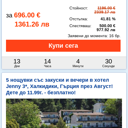
Стойност:
1196.00 €
2339.17 лв
696.00 €
Отстъпка:
41.81 %
1361.26 лв
Спестяваш:
500.00 €
977.92 лв
Заявени до момента:
16 бр.
13
14
4
29
Дни
Часа
Минути
Секунди
5 нощувки със закуски и вечери в хотел
Jenny 3*, Халкидики, Гърция през Август!
Дете до 11.99г. - безплатно!