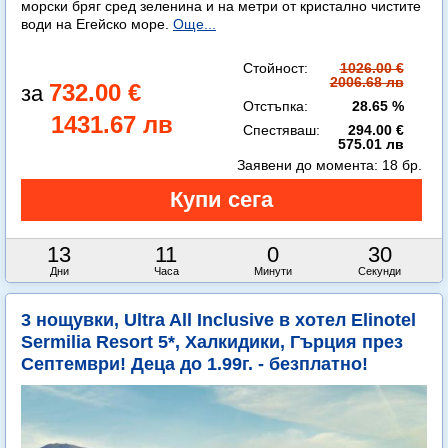
морски бряг сред зеленина и на метри от кристално чистите
води на Егейско море.
Още...
Стойност:
1026.00 €
2006.68 лв
732.00 €
Отстъпка:
28.65 %
1431.67 лв
Спестяваш:
294.00 €
575.01 лв
Заявени до момента:
18 бр.
13
11
0
29
Дни
Часа
Минути
Секунди
3 нощувки, Ultra All Inclusive в хотел Elinotel
Sermilia Resort 5*, Халкидики, Гърция през
Септември! Деца до 1.99г. - безплатно!