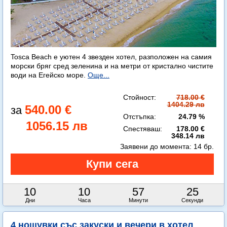
Tosca Beach е уютен 4 звезден хотел, разположен на самия
морски бряг сред зеленина и на метри от кристално чистите
води на Егейско море.
Още...
Стойност:
718.00 €
1404.29 лв
540.00 €
Отстъпка:
24.79 %
1056.15 лв
Спестяваш:
178.00 €
348.14 лв
Заявени до момента:
14 бр.
10
10
57
23
Дни
Часа
Минути
Секунди
4 нощувки със закуски и вечери в хотел