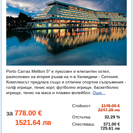
Porto Carras Meliton 5* е луксозен и елегантен хотел,
разположен на втория ръкав на п-в Халкидики - Ситония.
Комплексът предлага също и отлични спортни съоръжения -
голф игрище, тенис корт, футболно игрище, баскетболно
игрище, тенис на маса и плажен волейбол.
Още...
Стойност:
1149.00 €
2247.25 лв
778.00 €
Отстъпка:
32.29 %
1521.64 лв
Спестяваш:
371.00 €
725.61 лв