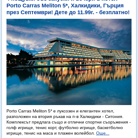
Porto Carras Meliton 5*, Халкидики, Гърция
през Септември! Дете до 11.99г. - безплатно!
Porto Carras Meliton 5* е луксозен и елегантен хотел,
разположен на втория ръкав на п-в Халкидики - Ситония.
Комплексът предлага също и отлични спортни съоръжения -
голф игрище, тенис корт, футболно игрище, баскетболно
игрище, тенис на маса и плажен волейбол.
Още...