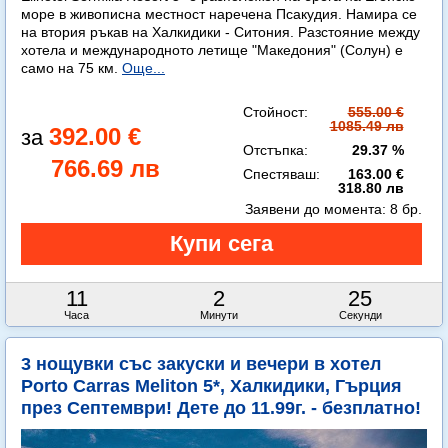
море в живописна местност наречена Псакудия. Намира се
на втория ръкав на Халкидики - Ситония. Разстояние между
хотела и международното летище "Македония" (Солун) е
само на 75 км.
Още...
Стойност:
555.00 €
1085.49 лв
392.00 €
Отстъпка:
29.37 %
766.69 лв
Спестяваш:
163.00 €
318.80 лв
Заявени до момента:
8 бр.
11
2
23
Часа
Минути
Секунди
3 нощувки със закуски и вечери в хотел
Porto Carras Meliton 5*, Халкидики, Гърция
през Септември! Дете до 11.99г. - безплатно!