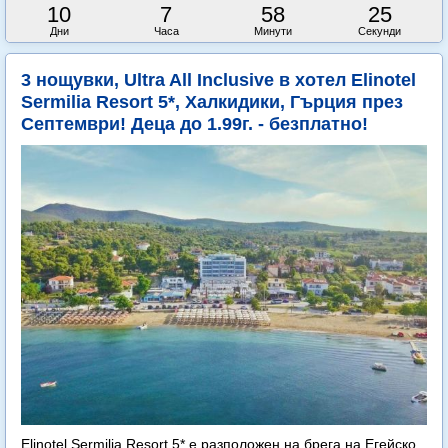
10
7
58
23
Дни
Часа
Минути
Секунди
3 нощувки, Ultra All Inclusive в хотел Elinotel
Sermilia Resort 5*, Халкидики, Гърция през
Септември! Деца до 1.99г. - безплатно!
Elinotel Sermilia Resort 5* е разположен на брега на Егейско