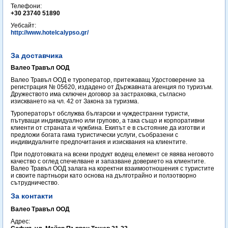
Телефони:
+30 23740 51890
Уебсайт:
http://www.hotelcalypso.gr/
За доставчика
Валео Травъл ООД
Валео Травъл ООД е туроператор, притежаващ Удостоверение за
регистрация № 05620, издадено от Държавната агенция по туризъм.
Дружеството има сключен договор за застраховка, съгласно
изискването на чл. 42 от Закона за туризма.
Туроператорът обслужва български и чуждестранни туристи,
пътуващи индивидуално или групово, а така също и корпоративни
клиенти от страната и чужбина. Екипът е в състояние да изготви и
предложи богата гама туристически услуги, съобразени с
индивидуалните предпочитания и изисквания на клиентите.
При подготовката на всеки продукт водещ елемент се явява неговото
качество с оглед спечелване и запазване доверието на клиентите.
Валео Травъл ООД залага на коректни взаимоотношения с туристите
и своите партньори като основа на дълготрайно и ползотворно
сътрудничество.
За контакти
Валео Травъл ООД
Адрес: