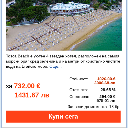
Tosca Beach е уютен 4 звезден хотел, разположен на самия
морски бряг сред зеленина и на метри от кристално чистите
води на Егейско море.
Още...
Стойност:
1026.00 €
2006.68 лв
732.00 €
Отстъпка:
28.65 %
1431.67 лв
Спестяваш:
294.00 €
575.01 лв
Заявени до момента:
18 бр.