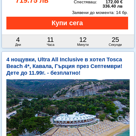
719.75 лв
Спестяваш:
172.00 €
336.40 лв
Заявени до момента:
14 бр.
4
11
12
23
Дни
Часа
Минути
Секунди
4 нощувки, Ultra All Inclusive в хотел Tosca
Beach 4*, Кавала, Гърция през Септември!
Дете до 11.99г. - безплатно!