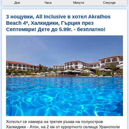
Дни
Часа
Минути
Секунди
3 нощувки, All Inclusive в хотел Akrathos
Beach 4*, Халкидики, Гърция през
Септември! Дете до 5.99г. - безплатно!
Хотелът се намира на третия ръкав на полуостров
Халкидики - Атон, на 2 км от курортното селище Уранополи