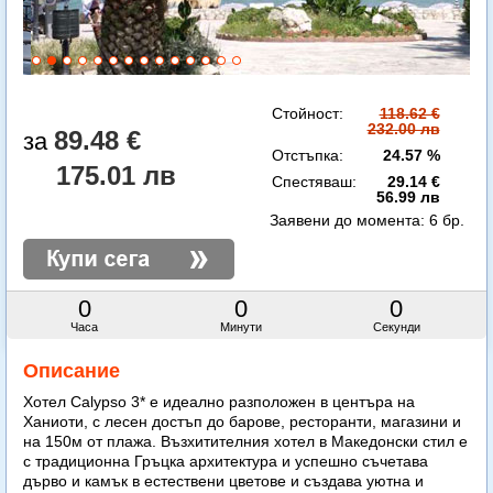
Стойност:
118.62 €
232.00 лв
89.48 €
Отстъпка:
24.57 %
175.01 лв
Спестяваш:
29.14 €
56.99 лв
Заявени до момента:
6 бр.
0
0
0
Часа
Минути
Секунди
Описание
Хотел Calypso 3* е идеално разположен в центъра на
Ханиоти, с лесен достъп до барове, ресторанти, магазини и
на 150м от плажа. Възхитителния хотел в Македонски стил е
с традиционна Гръцка архитектура и успешно съчетава
дърво и камък в естествени цветове и създава уютна и