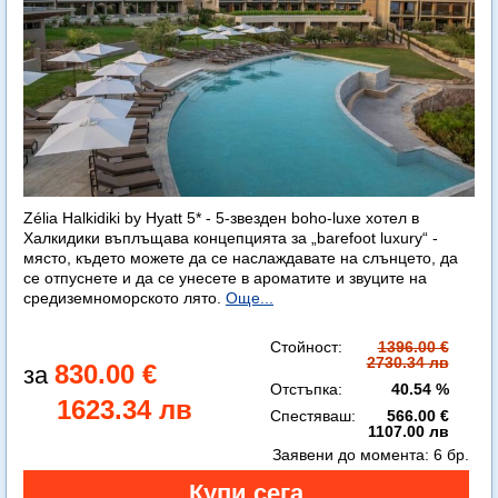
Zélia Halkidiki by Hyatt 5* - 5-звезден boho-luxe хотел в
Халкидики въплъщава концепцията за „barefoot luxury“ -
място, където можете да се наслаждавате на слънцето, да
се отпуснете и да се унесете в ароматите и звуците на
средиземноморското лято.
Още...
Стойност:
1396.00 €
2730.34 лв
830.00 €
Отстъпка:
40.54 %
1623.34 лв
Спестяваш:
566.00 €
1107.00 лв
Заявени до момента:
6 бр.