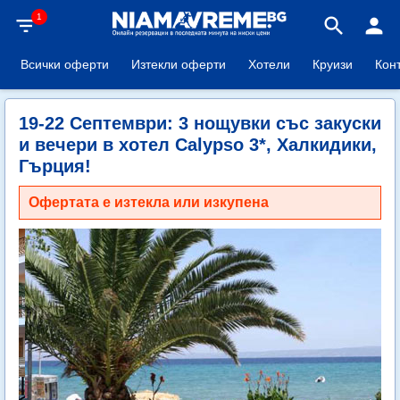
1
filter_list
search
person
Всички оферти
Изтекли оферти
Хотели
Круизи
Кон
19-22 Септември: 3 нощувки със закуски
и вечери в хотел Calypso 3*, Халкидики,
Гърция!
Офертата е изтекла или изкупена