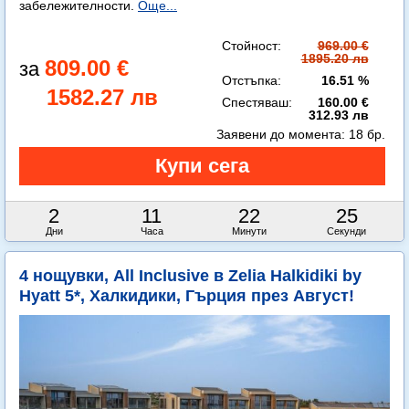
забележителности.
Още...
Стойност:
969.00 €
1895.20 лв
809.00 €
Отстъпка:
16.51 %
1582.27 лв
Спестяваш:
160.00 €
312.93 лв
Заявени до момента:
18 бр.
2
11
22
23
Дни
Часа
Минути
Секунди
4 нощувки, All Inclusive в Zelia Halkidiki by
Hyatt 5*, Халкидики, Гърция през Август!