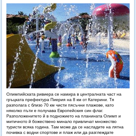
Олимпийската ривиера се намира в централната част на
гръцката префектура Пиерия на 8 км от Катерини. Тя
разполага с близо 70 км чисти пясъчни плажове, като
няколко пъти е получава Европейския син флаг.
Разположенитето й в подножието на планината Олимп и
митичното й божествено минало привличат множество
туристи всяка година. Там може да се насладите на лятна
почивка с водни спортове и плаж или да разглеждате