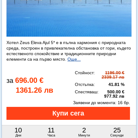
Хотел Zeus Eleva Ajul 5* е в пълна хармония с природната
среда, построен в привлекателна обстановка от гори, където
естественото спокойствие и традиционните природни
елементи са на първо място.
Още...
Стойност:
1196.00 €
2339.17 лв
696.00 €
Отстъпка:
41.81 %
1361.26 лв
Спестяваш:
500.00 €
977.92 лв
Заявени до момента:
16 бр.
10
11
2
23
Дни
Часа
Минути
Секунди