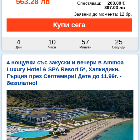
563.28 лв
Спестяваш:
203.00 €
397.03 лв
Заявени до момента:
12 бр.
4
10
57
23
Дни
Часа
Минути
Секунди
4 нощувки със закуски и вечери в Ammoa
Luxury Hotel & SPA Resort 5*, Халкидики,
Гърция през Септември! Дете до 11.99г. -
безплатно!