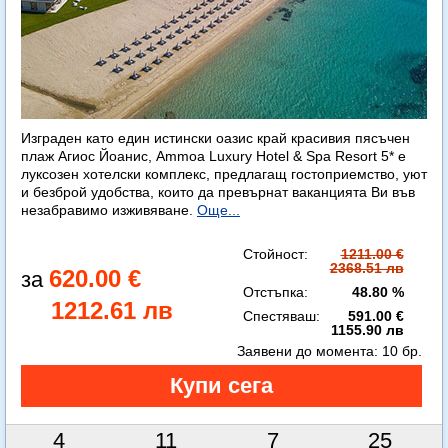
Изграден като един истински оазис край красивия пясъчен
плаж Агиос Йоанис, Ammoa Luxury Hotel & Spa Resort 5* е
луксозен хотелски комплекс, предлагащ гостоприемство, уют
и безброй удобства, които да превърнат ваканцията Ви във
незабравимо изживяване.
Още...
Стойност:
1211.00 €
2368.51 лв
620.00 €
Отстъпка:
48.80 %
1212.61 лв
Спестяваш:
591.00 €
1155.90 лв
Заявени до момента:
10 бр.
4
11
7
23