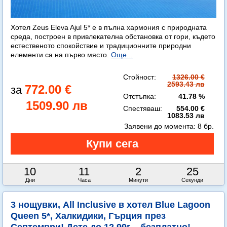
Хотел Zeus Eleva Ajul 5* е в пълна хармония с природната
среда, построен в привлекателна обстановка от гори, където
естественото спокойствие и традиционните природни
елементи са на първо място.
Още...
Стойност:
1326.00 €
2593.43 лв
772.00 €
Отстъпка:
41.78 %
1509.90 лв
Спестяваш:
554.00 €
1083.53 лв
Заявени до момента:
8 бр.
10
11
2
23
Дни
Часа
Минути
Секунди
3 нощувки, All Inclusive в хотел Blue Lagoon
Queen 5*, Халкидики, Гърция през