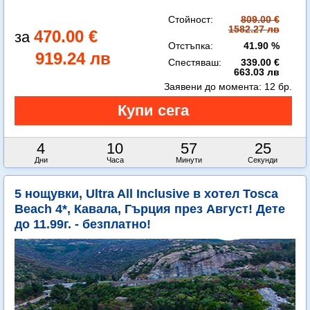
Стойност:
809.00 €
1582.27 лв
470.00 €
Отстъпка:
41.90 %
919.24 лв
Спестяваш:
339.00 €
663.03 лв
Заявени до момента:
12 бр.
4
10
57
23
Дни
Часа
Минути
Секунди
5 нощувки, Ultra All Inclusive в хотел Tosca
Beach 4*, Кавала, Гърция през Август! Дете
до 11.99г. - безплатно!