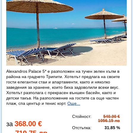
Alexandros Palace 5* e разположен на тучен зелен хълм в
района на градчето Трипити. Хотелът предлага на своите
гости елегантни стаи и апартаменти, както и няколко
заведения за хранене, които биха задоволили всеки вкус.
Хотелът разполага с прекрасен външен басейн, както и
детски такъв. На разположение на гостите са още частен
плаж, спа център и тенис корт.
Още...
Стойност:
540.00 €
1056.15 лв
368.00 €
Отстъпка:
31.85 %