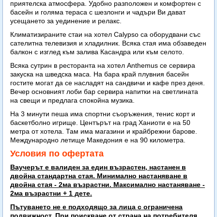
приятелска атмосфера. Удобно разположен и комфортен с
басейн и голяма тераса с шезлонги и чадъри Ви дават
усещането за уединение и релакс.
Климатизираните стаи на хотел Calypso са оборудвани със
сателитна телевизия и хладилник. Всяка стая има обзаведен
балкон с изглед към залива Касандра или към селото.
Всяка сутрин в ресторанта на хотел Anthemus се сервира
закуска на шведска маса. На бара край плувния басейн
гостите могат да се насладят на сандвичи и кафе през деня.
Вечер основният лоби бар сервира напитки на светлината
на свещи и предлага спокойна музика.
На 3 минути пеша има спортни съоръжения, тенис корт и
баскетболно игрище. Центърът на град Ханиоти е на 50
метра от хотела. Там има магазини и крайбрежни барове.
Международно летище Македония е на 90 километра.
Условия по офертата
Ваучерът е валиден за един възрастен, настанен в
двойна стандартна стая. Минимално настаняване в
двойна стая - 2ма възрастни. Максимално настаняване -
2ма възрастни + 1 дете.
Пътуването не е подходящо за лица с ограничена
подвижност. При поискване от страна на потребителя,