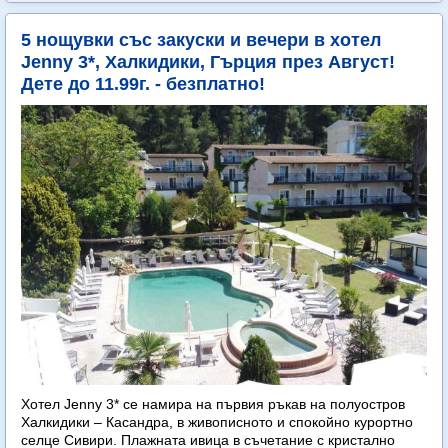
5 нощувки със закуски и вечери в хотел
Jenny 3*, Халкидики, Гърция през Август!
Дете до 11.99г. - безплатно!
Хотел Jenny 3* се намира на първия ръкав на полуостров
Халкидики – Касандра, в живописното и спокойно курортно
селце Сивири. Плажната ивица в съчетание с кристално