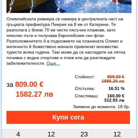
Олимпийската ривиера се намира в централната част на
гръцката префектура Пиерия на 8 км от Катерини. Тя
разполага с близо 70 км чисти пясъчни плажове, като
няколко пъти е получава Европейския син флаг.
Разположенитето й в подножието на планината Олимп и
митичното й божествено минало привличат множество
туристи всяка година. Там може да се насладите на лятна
почивка с водни спортове и плаж или да разглеждате
забележителности.
Още...
Стойност:
969.00 €
1895.20 лв
809.00 €
Отстъпка:
16.51 %
1582.27 лв
Спестяваш:
160.00 €
312.93 лв
Заявени до момента:
18 бр.
4
12
23
11