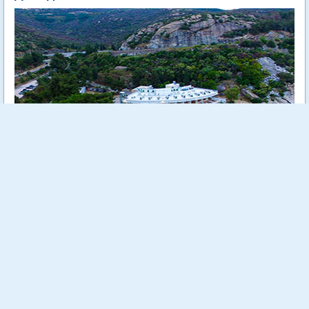
Tosca Beach е уютен 4 звезден хотел, разположен на самия
морски бряг сред зеленина и на метри от кристално чистите
води на Егейско море.
Още...
Стойност:
718.00 €
1404.29 лв
540.00 €
Отстъпка:
24.79 %
1056.15 лв