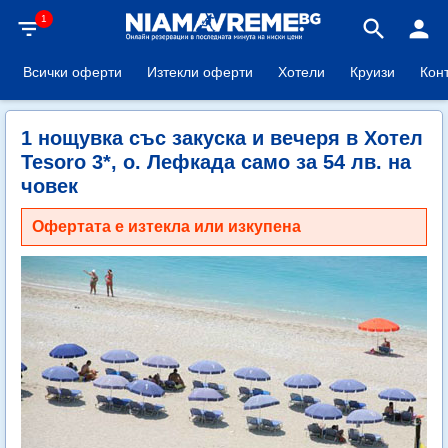
1
filter_list
search
person
Всички оферти
Изтекли оферти
Хотели
Круизи
Кон
1 нощувка със закуска и вечеря в Хотел
Tesoro 3*, о. Лефкада само за 54 лв. на
човек
Офертата е изтекла или изкупена