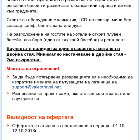
основния басейн и разполагат с балкон или тераса и изглед
към градината.
Стаите са оборудвани с климатик, LCD телевизор, мини бар,
сешоар, сейф, баня с вана или душ.
На разположение на гостите на хотела е открит плувен
басейн, два бара (един от тях край басейна) и ресторант.
Ваучерът е валиден за един възрастен, настанен в
двойна стая. Минимално настаняване в двойна стая -
2ма възрастни.
Местата са ограничени!
За да бъде потвърдена резервацията ви е необходимо да
изпратите имената на пътуващите на латиница на
support@valeotravel.net
.
Резервации се правят само, ако сте заявили и заплатили
ваучерите си.
Валидност на офертата
Офертата е валидна за настаняване в периода: 01.10-
12.10-2013г.