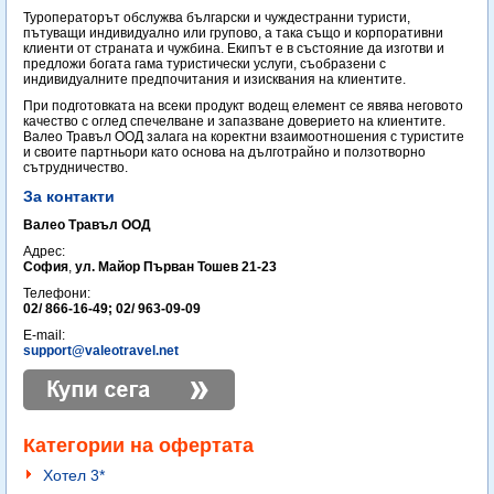
Туроператорът обслужва български и чуждестранни туристи,
пътуващи индивидуално или групово, а така също и корпоративни
клиенти от страната и чужбина. Екипът е в състояние да изготви и
предложи богата гама туристически услуги, съобразени с
индивидуалните предпочитания и изисквания на клиентите.
При подготовката на всеки продукт водещ елемент се явява неговото
качество с оглед спечелване и запазване доверието на клиентите.
Валео Травъл ООД залага на коректни взаимоотношения с туристите
и своите партньори като основа на дълготрайно и ползотворно
сътрудничество.
За контакти
Валео Травъл ООД
Адрес:
София
,
ул. Майор Първан Тошев 21-23
Телефони:
02/ 866-16-49; 02/ 963-09-09
E-mail:
support@valeotravel.net
Категории на офертата
Хотел 3*