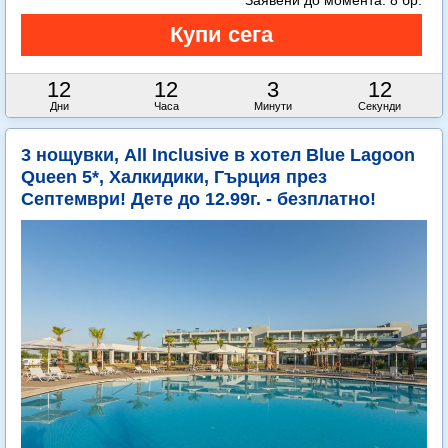
Заявени до момента:
8 бр.
12
12
3
11
Дни
Часа
Минути
Секунди
3 нощувки, All Inclusive в хотел Blue Lagoon
Queen 5*, Халкидики, Гърция през
Септември! Дете до 12.99г. - безплатно!