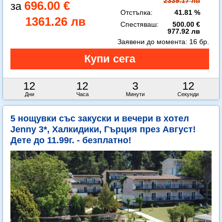
2339.17 лв
696.00 €
Отстъпка:
41.81 %
1361.26 лв
Спестяваш:
500.00 €
977.92 лв
Заявени до момента:
16 бр.
12
12
3
11
Дни
Часа
Минути
Секунди
5 нощувки със закуски и вечери в хотел
Jenny 3*, Халкидики, Гърция през Август!
Дете до 11.99г. - безплатно!