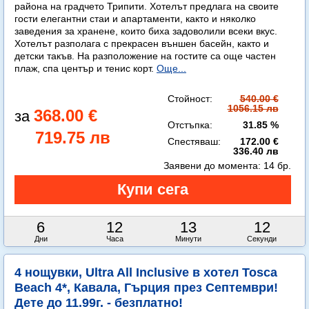
района на градчето Трипити. Хотелът предлага на своите
гости елегантни стаи и апартаменти, както и няколко
заведения за хранене, които биха задоволили всеки вкус.
Хотелът разполага с прекрасен външен басейн, както и
детски такъв. На разположение на гостите са още частен
плаж, спа център и тенис корт.
Още...
Стойност:
540.00 €
1056.15 лв
368.00 €
Отстъпка:
31.85 %
719.75 лв
Спестяваш:
172.00 €
336.40 лв
Заявени до момента:
14 бр.
6
12
13
11
Дни
Часа
Минути
Секунди
4 нощувки, Ultra All Inclusive в хотел Tosca
Beach 4*, Кавала, Гърция през Септември!
Дете до 11.99г. - безплатно!