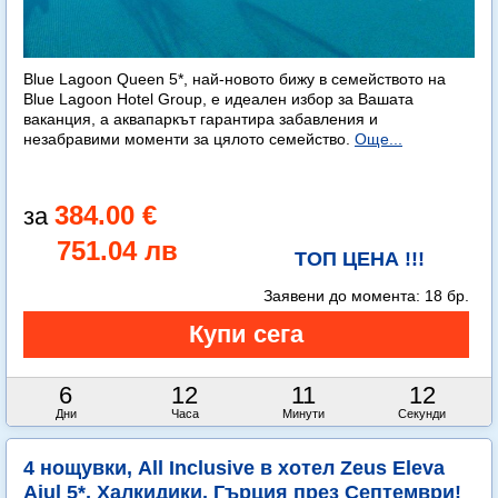
Blue Lagoon Queen 5*, най-новото бижу в семейството на
Blue Lagoon Hotel Group, е идеален избор за Вашата
ваканция, а аквапаркът гарантира забавления и
незабравими моменти за цялото семейство.
Още...
384.00 €
751.04 лв
ТОП ЦЕНА !!!
Заявени до момента:
18 бр.
6
12
11
11
Дни
Часа
Минути
Секунди
4 нощувки, All Inclusive в хотел Zeus Eleva
Ajul 5*, Халкидики, Гърция през Септември!