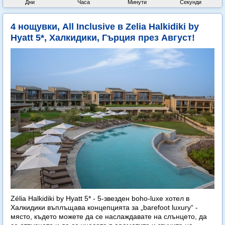
Дни
Часа
Минути
Секунди
4 нощувки, All Inclusive в Zelia Halkidiki by
Hyatt 5*, Халкидики, Гърция през Август!
Zélia Halkidiki by Hyatt 5* - 5-звезден boho-luxe хотел в
Халкидики въплъщава концепцията за „barefoot luxury“ -
място, където можете да се наслаждавате на слънцето, да