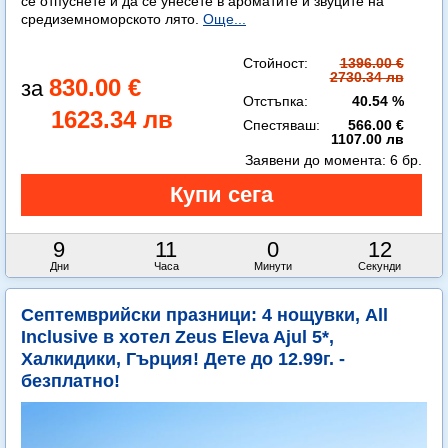
се отпуснете и да се унесете в ароматите и звуците на
средиземноморското лято.
Още...
Стойност:
1396.00 €
2730.34 лв
830.00 €
Отстъпка:
40.54 %
1623.34 лв
Спестяваш:
566.00 €
1107.00 лв
Заявени до момента:
6 бр.
9
11
0
11
Дни
Часа
Минути
Секунди
Септемврийски празници: 4 нощувки, All
Inclusive в хотел Zeus Eleva Ajul 5*,
Халкидики, Гърция! Дете до 12.99г. -
безплатно!