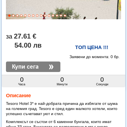
27.61 €
54.00 лв
ТОП ЦЕНА !!!
Заявени до момента:
0 бр.
0
0
0
Часа
Минути
Секунди
Описание
Tesoro Hotel 3* е най-добрата причина да избягате от шума
на големия град. Tesoro е сред един малкото хотели, които
успешно съчетават уют и стил.
Комплексът се състои от 6 каменни бунгала, които имат
общо 33 стаи. Бунгалата са разположени в кръг около