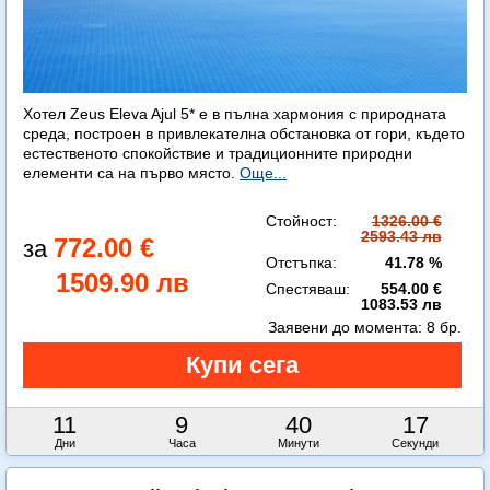
Хотел Zeus Eleva Ajul 5* е в пълна хармония с природната
среда, построен в привлекателна обстановка от гори, където
естественото спокойствие и традиционните природни
елементи са на първо място.
Още...
Стойност:
1326.00 €
2593.43 лв
772.00 €
Отстъпка:
41.78 %
1509.90 лв
Спестяваш:
554.00 €
1083.53 лв
Заявени до момента:
8 бр.
11
9
40
16
Дни
Часа
Минути
Секунди