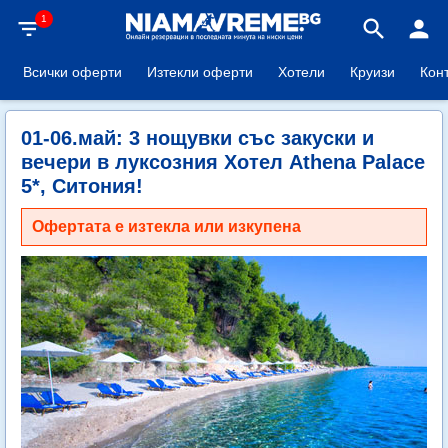
1
filter_list
search
person
Всички оферти
Изтекли оферти
Хотели
Круизи
Кон
01-06.май: 3 нощувки със закуски и
вечери в луксозния Хотел Athena Palace
5*, Ситония!
Офертата е изтекла или изкупена