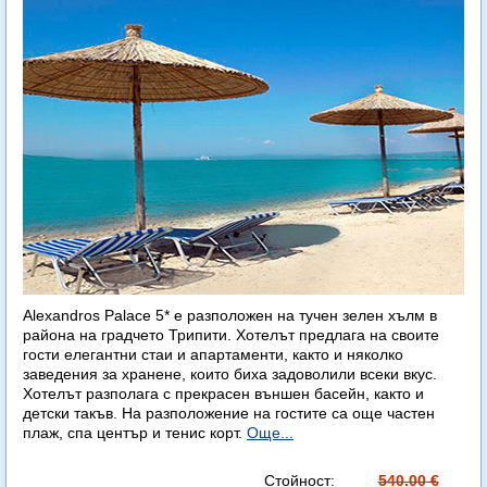
Alexandros Palace 5* e разположен на тучен зелен хълм в
района на градчето Трипити. Хотелът предлага на своите
гости елегантни стаи и апартаменти, както и няколко
заведения за хранене, които биха задоволили всеки вкус.
Хотелът разполага с прекрасен външен басейн, както и
детски такъв. На разположение на гостите са още частен
плаж, спа център и тенис корт.
Още...
Стойност:
540.00 €