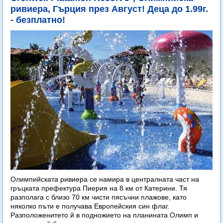
ривиера, Гърция през Август! Деца до 1.99г.
- безплатно!
Олимпийската ривиера се намира в централната част на
гръцката префектура Пиерия на 8 км от Катерини. Тя
разполага с близо 70 км чисти пясъчни плажове, като
няколко пъти е получава Европейския син флаг.
Разположенитето й в подножието на планината Олимп и