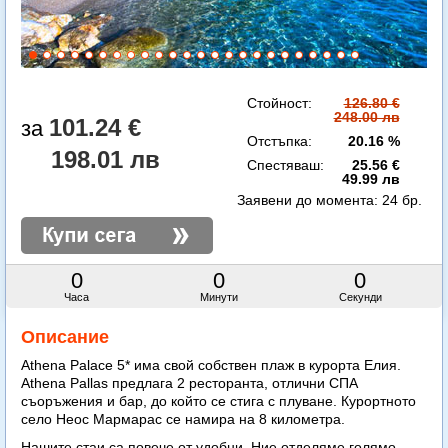
Стойност:
126.80 €
248.00 лв
101.24 €
Отстъпка:
20.16 %
198.01 лв
Спестяваш:
25.56 €
49.99 лв
Заявени до момента:
24 бр.
0
0
0
Часа
Минути
Секунди
Описание
Athena Palace 5* има свой собствен плаж в курорта Елия.
Athena Pallas предлага 2 ресторанта, отлични СПА
съоръжения и бар, до който се стига с плуване. Курортното
село Неос Мармарас се намира на 8 километра.
Нашите стаи са повече от удобни. Ние отделяме голямо