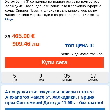
Хотел Jenny 3* се намира на първия ръкав на полуостров
Халкидики – Касандра, в живописното и спокойно курортно
селце Сивири. Плажната ивица в съчетание с кристално
чистите и сини морски води е на разстояние от 150 метра.
Още...
465.00 €
909.46 лв
ТОП ЦЕНА !!!
Заявени до момента:
8 бр.
5
9
35
16
Дни
Часа
Минути
Секунди
4 нощувки със закуски и вечери в хотел
Alexandros Palace 5*, Халкидики, Гърция
през Септември! Дете до 11.99г. - безплатно!