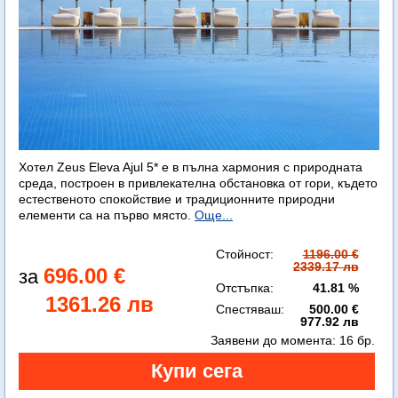
Хотел Zeus Eleva Ajul 5* е в пълна хармония с природната
среда, построен в привлекателна обстановка от гори, където
естественото спокойствие и традиционните природни
елементи са на първо място.
Още...
Стойност:
1196.00 €
2339.17 лв
696.00 €
Отстъпка:
41.81 %
1361.26 лв
Спестяваш:
500.00 €
977.92 лв
Заявени до момента:
16 бр.