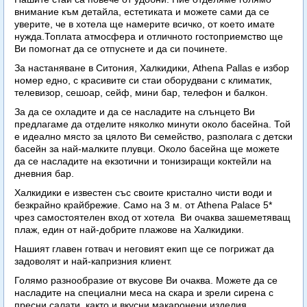
внимание към детайла, естетиката и можете сами да се
уверите, че в хотела ще намерите всичко, от което имате
нужда.Топлата атмосфера и отличното гостоприемство ще
Ви помогнат да се отпуснете и да си починете.
За настаняване в Ситония, Халкидики, Athena Pallas е избор
номер едно, с красивите си стаи оборудвани с климатик,
телевизор, сешоар, сейф, мини бар, телефон и балкон.
За да се охладите и да се насладите на слънцето Ви
предлагаме да отделите няколко минути около басейна. Той
е идеално място за цялото Ви семейство, разполага с детски
басейн за най-малките плувци. Около басейна ще можете
да се насладите на екзотични и тонизиращи коктейли на
дневния бар.
Халкидики е известен със своите кристално чисти води и
безкрайно крайбрежие. Само на 3 м. от Athena Palace 5*
чрез самостоятелен вход от хотела Ви очаква зашеметяващ
плаж, един от най-добрите плажове на Халкидики.
Нашият главен готвач и неговият екип ще се погрижат да
задоволят и най-капризния клиент.
Голямо разнообразие от вкусове Ви очаква. Можете да се
насладите на специални меса на скара и зрели сирена с
пресни салати, както и вкусни макаронени изделия