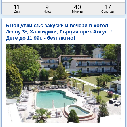
11
9
40
16
Дни
Часа
Минути
Секунди
5 нощувки със закуски и вечери в хотел
Jenny 3*, Халкидики, Гърция през Август!
Дете до 11.99г. - безплатно!