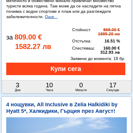
митичното й божествено минало привличат множество
туристи всяка година. Там може да се насладите на лятна
почивка с водни спортове и плаж или да разглеждате
забележителности.
Още...
Стойност:
969.00 €
1895.20 лв
809.00 €
Отстъпка:
16.51 %
1582.27 лв
Спестяваш:
160.00 €
312.93 лв
Заявени до момента:
18 бр.
3
10
0
16
Дни
Часа
Минути
Секунди
4 нощувки, All Inclusive в Zelia Halkidiki by
Hyatt 5*, Халкидики, Гърция през Август!