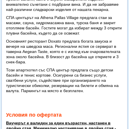
внимателно съчетани с подбрани вина. И да не забравяме
най-различни сладкарски изделия от нашата пекарна.
СПА центърът на Athena Pallas Village предлага стаи за
масажи, сауна, хидромасажна вана, турска баня и закрит
отопляем басейн. Гостите могат да избират между 3 открити
плувни басейна, където да се освежат.
Основният ресторант Doxato предлага богата закуска и
вечеря на шведска маса. Регионални ястия се сервират в
таверна Aegean Taste, която е с изглед към очарователната
зона около басейна. В близост до басейна ще откриете и 3
снек-бара.
Този апартхотел със СПА център предлага също детски
басейн и тенис кортове. Осигурени са бизнес услуги,
сватбени услуги, съдействие при организирането на
туристически обиколки, резервации на билети и обмяна на
валута. Паркингът на място е безплатен.
Условия по офертата
Ваучерът е валиден за един възрастен, настанен в
двойна стая. Минимално настаняване в двойна стая -