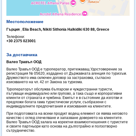
Местоположение
Гърция
,
Elia Beach, Nikiti Sithonia Halkidiki 630 88, Greece ‎
Телефони:
+30 2375 023001
За доставчика
Валео Травъл ООД
Валео Травъл ООД е туроператор, притежаващ Удостоверение за
регистрация № 05620, издадено от Държавната агенция по туризъм.
Дружеството има сключен договор за застраховка, съгласно
изискването на чл. 42 от Закона за туризма.
Туроператорът обслужва български и чуждестранни туристи,
пътуващи индивидуално или групово, а така също и корпоративни
клиенти от страната и чужбина. Екипът е в състояние да изготви и
предложи богата гама туристически услуги, съобразени с
индивидуалните предпочитания и изисквания на клиентите.
При подготовката на всеки продукт водещ елемент се явява неговото
качество с оглед спечелване и запазване доверието на клиентите.
Валео Травъл ООД залага на коректни взаимоотношения с туристите
и своите партньори като основа на дълготрайно и ползотворно
сътрудничество.