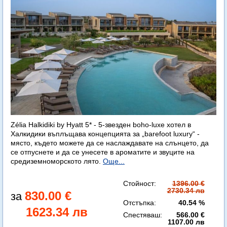
Zélia Halkidiki by Hyatt 5* - 5-звезден boho-luxe хотел в
Халкидики въплъщава концепцията за „barefoot luxury“ -
място, където можете да се наслаждавате на слънцето, да
се отпуснете и да се унесете в ароматите и звуците на
средиземноморското лято.
Още...
Стойност:
1396.00 €
2730.34 лв
830.00 €
Отстъпка:
40.54 %
1623.34 лв
Спестяваш:
566.00 €
1107.00 лв