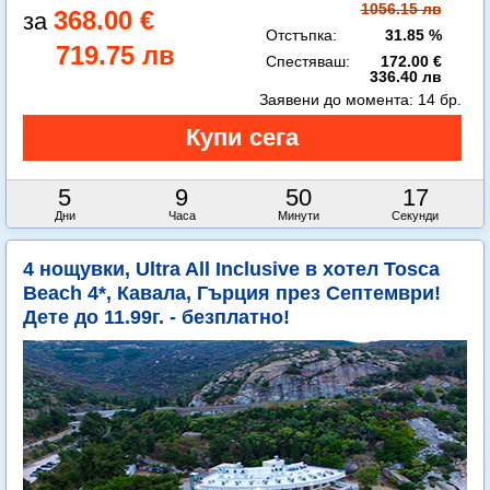
1056.15 лв
368.00 €
Отстъпка:
31.85 %
719.75 лв
Спестяваш:
172.00 €
336.40 лв
Заявени до момента:
14 бр.
5
9
50
16
Дни
Часа
Минути
Секунди
4 нощувки, Ultra All Inclusive в хотел Tosca
Beach 4*, Кавала, Гърция през Септември!
Дете до 11.99г. - безплатно!