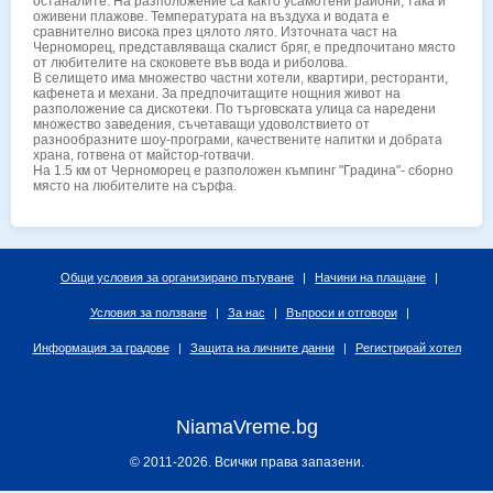
останалите. На разположение са както усамотени райони, така и
оживени плажове. Температурата на въздуха и водата е
сравнително висока през цялото лято. Източната част на
Черноморец, представляваща скалист бряг, е предпочитано място
от любителите на скоковете във вода и риболова.
В селището има множество частни хотели, квартири, ресторанти,
кафенета и механи. За предпочитащите нощния живот на
разположение са дискотеки. По търговската улица са наредени
множество заведения, съчетаващи удоволствието от
разнообразните шоу-програми, качествените напитки и добрата
храна, готвена от майстор-готвачи.
На 1.5 км от Черноморец е разположен къмпинг "Градина"- сборно
място на любителите на сърфа.
Общи условия за организирано пътуване
|
Начини на плащане
|
Условия за ползване
|
За нас
|
Въпроси и отговори
|
Информация за градове
|
Защита на личните данни
|
Регистрирай хотел
NiamaVreme.bg
© 2011-2026. Всички права запазени.