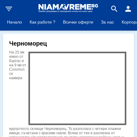
filter_list
search
person
Начало
Как работи ?
Всички оферти
За нас
Корпор
Черноморец
На 25 км
южно от
Бургас и
на 9 км от
Созопол
се
намира
курортното селище Черноморец. То разполага с четири плажни
ивици, съчетани с красиви скали. Всяка от тях е различна от