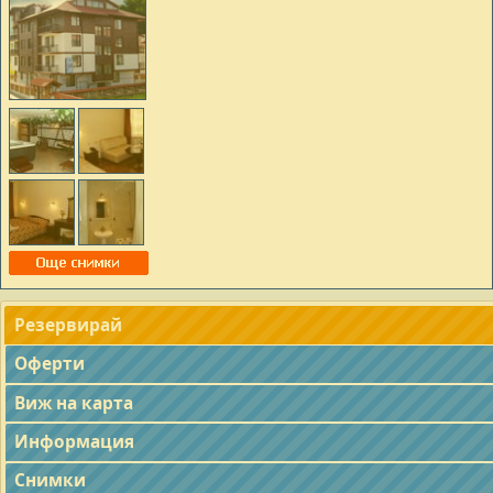
Резервирай
Оферти
Виж на карта
Информация
Снимки