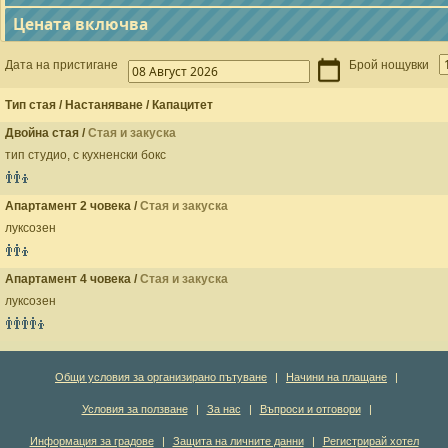
Цената включва
Дата на пристигане
Брой нощувки
Тип стая / Настаняване / Капацитет
Двойна стая /
Стая и закуска
тип студио, с кухненски бокс
Апартамент 2 човека /
Стая и закуска
луксозен
Апартамент 4 човека /
Стая и закуска
луксозен
Общи условия за организирано пътуване
|
Начини на плащане
|
Условия за ползване
|
За нас
|
Въпроси и отговори
|
Информация за градове
|
Защита на личните данни
|
Регистрирай хотел