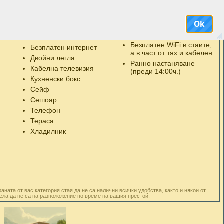
и специалитети. Ястията се приготвят пред клиентите – „ show cooking”- на
Удобства в стаите
Бонуси
жар, по тайни рецепти с горски подправки. Майстор Станчо изпълнява
Балкон
Безплатен WiFi в
рни желания на клиентите .
Ok
общите части и в част от
Безжичен интернет /Wi-
а при групи над 15 души и база на настаняване НВ, вечерята също се
стаите
Fi/
Безплатен WiFi в стаите,
Безплатен интернет
 на гостите си 24 часова рецепция, детегледачка, пране и гладене, сейф на
а в част от тях и кабелен
Двойни легла
чална станция на лифта.
Ранно настаняване
Кабелна телевизия
(преди 14:00ч.)
шата ваканция ние Ви предлагаме и множество развлечения извън хотела.
Кухненски бокс
Сейф
Сешоар
Телефон
Тераса
Хладилник
аната от вас категория стая да не са налични всички удобства, както и някои от
ела да не са на разположение по време на вашия престой.