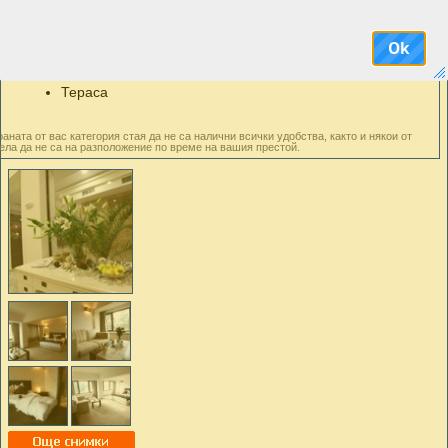
Безплатни чадъри и
Електронно заключване
шезлонги на басейна
Сателитна телевизия
Безплатно ползване на
Ok
Сешоар
открит басейн
Телефон
Тераса
аната от вас категория стая да не са налични всички удобства, както и някои от
ела да не са на разположение по време на вашия престой.