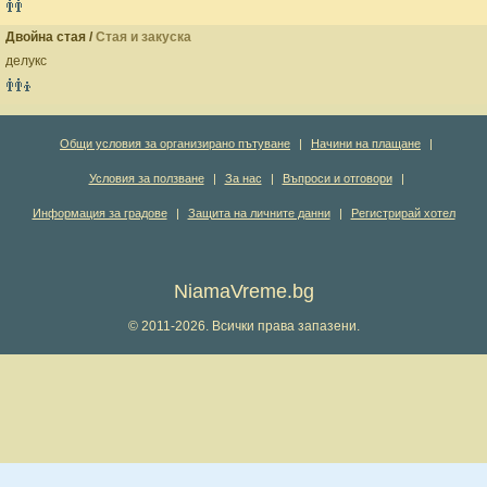
Двойна стая /
Стая и закуска
делукс
Общи условия за организирано пътуване
|
Начини на плащане
|
Условия за ползване
|
За нас
|
Въпроси и отговори
|
Информация за градове
|
Защита на личните данни
|
Регистрирай хотел
NiamaVreme.bg
© 2011-2026. Всички права запазени.