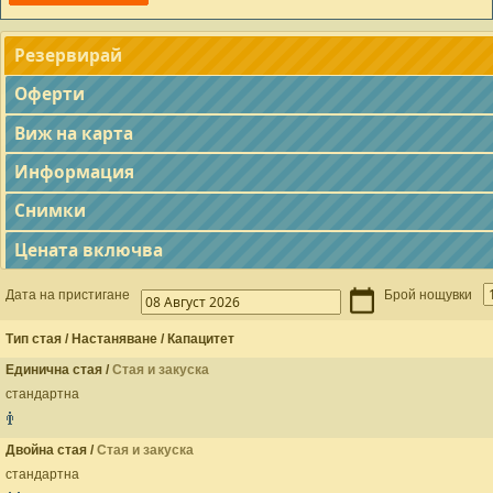
Резервирай
Оферти
Виж на карта
Информация
Снимки
Цената включва
Дата на пристигане
Брой нощувки
Тип стая / Настаняване / Капацитет
Единична стая /
Стая и закуска
стандартна
Двойна стая /
Стая и закуска
стандартна