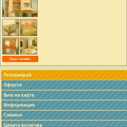
Резервирай
Оферти
Виж на карта
Информация
Снимки
Цената включва