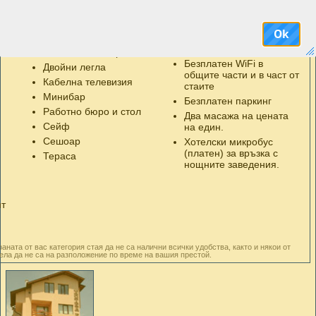
Удобства в стаите
Бонуси
Безжичен интернет /Wi-
10 % отстъпка от
Ok
Fi/
свободната консумация
в ресторанта
Безплатен интернет
Безплатен WiFi в
Двойни легла
общите части и в част от
Кабелна телевизия
стаите
Минибар
Безплатен паркинг
Работно бюро и стол
Два масажа на цената
Сейф
на един.
Сешоар
Хотелски микробус
(платен) за връзка с
Тераса
нощните заведения.
нт
аната от вас категория стая да не са налични всички удобства, както и някои от
ела да не са на разположение по време на вашия престой.