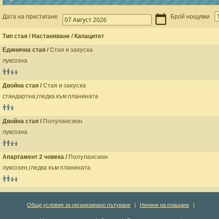
Дата на пристигане
Брой нощувки
Тип стая / Настаняване / Капацитет
Единична стая /
Стая и закуска
луксозна
Двойна стая /
Стая и закуска
стандартна,гледка към планината
Двойна стая /
Полупансион
луксозна
Апартамент 2 човека /
Полупансион
луксозен,гледка към планината
Общи условия за организирано пътуване
|
Начини на плащане
|