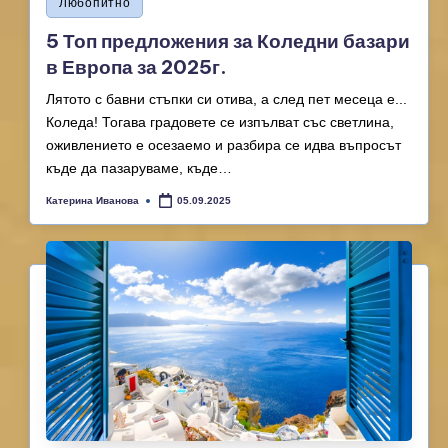
Любопитно
in
5 Топ предложения за Коледни базари
в Европа за 2025г.
Лятото с бавни стъпки си отива, а след пет месеца е...
Коледа! Тогава градовете се изпълват със светлина,
оживлението е осезаемо и разбира се идва въпросът
къде да пазаруваме, къде…
Катерина Иванова
05.09.2025
Posted
by