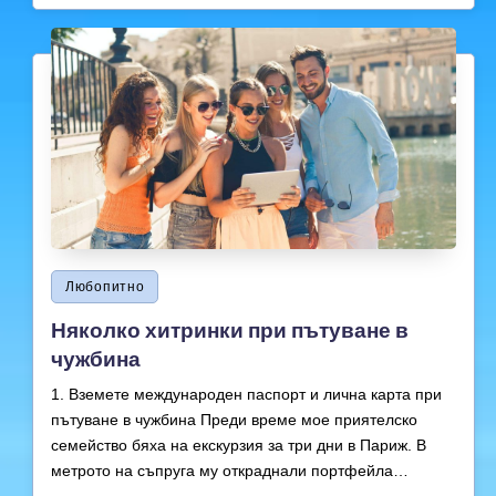
by
Posted
Любопитно
in
Няколко хитринки при пътуване в
чужбина
1. Вземете международен паспорт и лична карта при
пътуване в чужбина Преди време мое приятелско
семейство бяха на екскурзия за три дни в Париж. В
метрото на съпруга му откраднали портфейла…