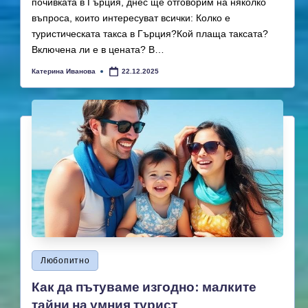
почивката в Гърция, днес ще отговорим на няколко
въпроса, които интересуват всички: Колко е
туристическата такса в Гърция?Кой плаща таксата?
Включена ли е в цената? В…
Катерина Иванова
22.12.2025
Posted
by
Posted
Любопитно
in
Как да пътуваме изгодно: малките
тайни на умния турист