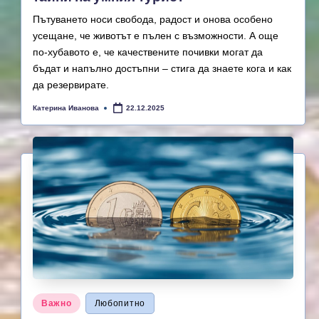
Пътуването носи свобода, радост и онова особено
усещане, че животът е пълен с възможности. А още
по-хубавото е, че качествените почивки могат да
бъдат и напълно достъпни – стига да знаете кога и как
да резервирате.
Катерина Иванова
22.12.2025
Posted
by
Posted
Важно
Любопитно
in