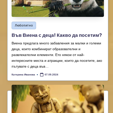
Posted
Любопитно
in
Във Виена с деца! Какво да посетим?
Виена предлага много забавления за малки и големи
деца, които комбинират образователни и
развлекателни елементи. Ето някои от най-
интересните места и атракции, които да посетите, ако
пътувате с деца във…
Катерина Иванова
07.09.2024
Posted
by