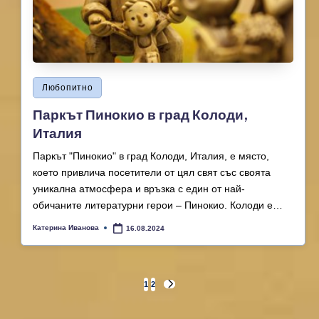
Posted
Любопитно
in
Паркът Пинокио в град Колоди,
Италия
Паркът "Пинокио" в град Колоди, Италия, е място,
което привлича посетители от цял свят със своята
уникална атмосфера и връзка с един от най-
обичаните литературни герои – Пинокио. Колоди е…
Катерина Иванова
16.08.2024
Posted
by
Posts
1
2
NEXT
PAGE
pagination