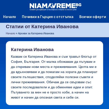
Начало
Почивки в Гърция с отстъпка
Всички оферти
Статии от Катерина Иванова
Начало
»
Архиви за Катерина Иванова
Катерина Иванова
Казвам се Катерина Иванова и съм травъл блогър от
София, България. От малка обожавам да пътувам и
да откривам нови места и преживявания. Целта ми е
да вдъхновявам и да помагам на хората да планират
своите пътешествия, споделяйки полезни съвети и
лични преживявания. Обичам да се свързвам със
своите последователи и да обменяме идеи и опит.
Пътуването за мен не е просто хоби, а начин на
живот и начин да опозная света и себе си.