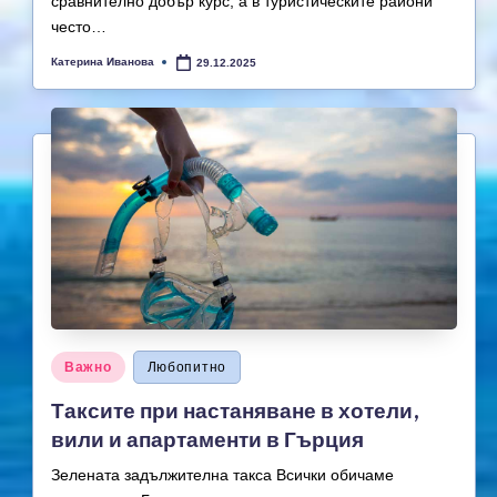
сравнително добър курс, а в туристическите райони
често…
Катерина Иванова
29.12.2025
Posted
by
Posted
Важно
Любопитно
in
Таксите при настаняване в хотели,
вили и апартаменти в Гърция
Зелената задължителна такса Всички обичаме