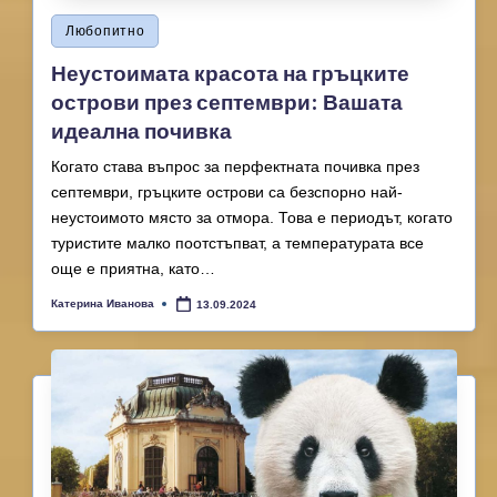
Posted
Любопитно
in
Неустоимата красота на гръцките
острови през септември: Вашата
идеална почивка
Когато става въпрос за перфектната почивка през
септември, гръцките острови са безспорно най-
неустоимото място за отмора. Това е периодът, когато
туристите малко поотстъпват, а температурата все
още е приятна, като…
Катерина Иванова
13.09.2024
Posted
by